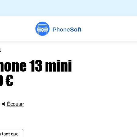
iPhone
Soft
€
Phone 13 mini
9 €
🔈
Écouter