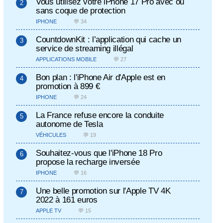
Vous utilisez votre iPhone 17 Pro avec ou
sans coque de protection
IPHONE
💬 34
CountdownKit : l’application qui cache un
service de streaming illégal
APPLICATIONS MOBILE
💬 27
Bon plan : l'iPhone Air d'Apple est en
promotion à 899 €
IPHONE
💬 24
La France refuse encore la conduite
autonome de Tesla
VÉHICULES
💬 19
Souhaitez-vous que l'iPhone 18 Pro
propose la recharge inversée
IPHONE
💬 16
Une belle promotion sur l'Apple TV 4K
2022 à 161 euros
APPLE TV
💬 15