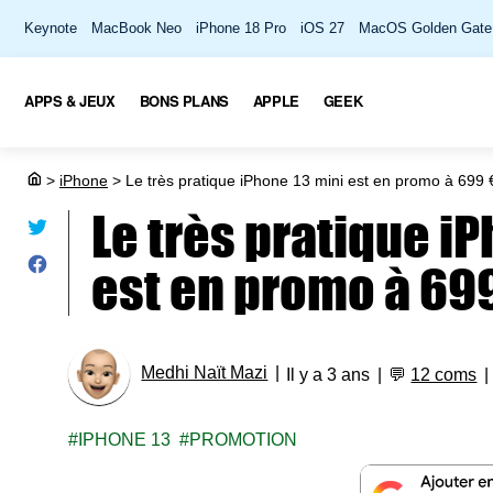
Keynote
MacBook Neo
iPhone 18 Pro
iOS 27
MacOS Golden Gate
APPS & JEUX
BONS PLANS
APPLE
GEEK
>
iPhone
>
Le très pratique iPhone 13 mini est en promo à 699 
Le très pratique i
est en promo à 69
Medhi Naït Mazi
Il y a 3 ans
💬
12 coms
IPHONE 13
PROMOTION