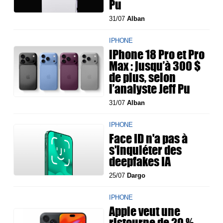
Pu
31/07
Alban
IPHONE
iPhone 18 Pro et Pro
Max : jusqu’à 300 $
de plus, selon
l’analyste Jeff Pu
31/07
Alban
IPHONE
Face ID n'a pas à
s'inquiéter des
deepfakes IA
25/07
Dargo
IPHONE
Apple veut une
ristourne de 20 %