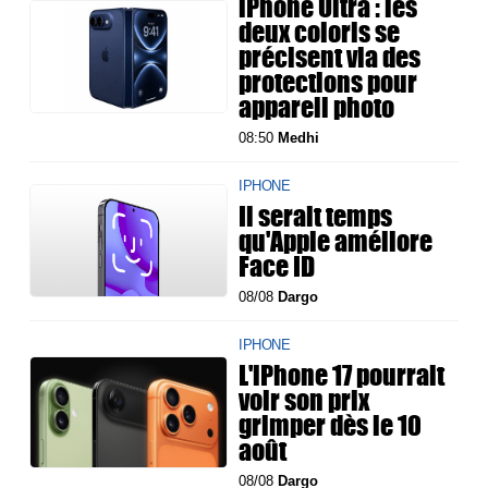
iPhone Ultra : les
deux coloris se
précisent via des
protections pour
appareil photo
08:50
Medhi
IPHONE
Il serait temps
qu'Apple améliore
Face ID
08/08
Dargo
IPHONE
L'iPhone 17 pourrait
voir son prix
grimper dès le 10
août
08/08
Dargo