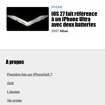
IPHONE
iOS 27 fait référence
à un iPhone Ultra
avec deux batteries
20/07
Alban
A propos
Première fois sur iPhoneSoft ?
iSoft
L'équipe
Vie privée