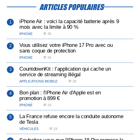
ARTICLES POPULAIRES
iPhone Air : voici la capacité batterie après 9
mois avec la limite à 90 %
IPHONE
💬 35
Vous utilisez votre iPhone 17 Pro avec ou
sans coque de protection
IPHONE
💬 34
CountdownKit : l’application qui cache un
service de streaming illégal
APPLICATIONS MOBILE
💬 28
Bon plan : l'iPhone Air d'Apple est en
promotion à 899 €
IPHONE
💬 24
La France refuse encore la conduite autonome
de Tesla
VÉHICULES
💬 19
Souhaitez-vous que l'iPhone 18 Pro propose la