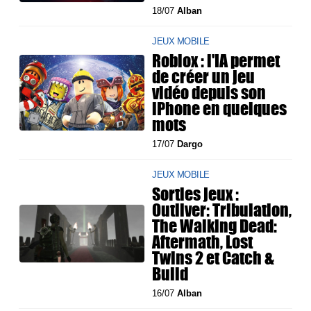
18/07
Alban
JEUX MOBILE
Roblox : l'IA permet
de créer un jeu
vidéo depuis son
iPhone en quelques
mots
17/07
Dargo
JEUX MOBILE
Sorties jeux :
Outliver: Tribulation,
The Walking Dead:
Aftermath, Lost
Twins 2 et Catch &
Build
16/07
Alban