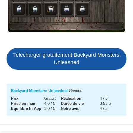
Télécharger gratuitement Backyard Monsters:
Unleashed
Backyard Monsters: Unleashed
Gestion
Prix
Gratuit
Réalisation
4 / 5
Prise en main
4,0 / 5
Durée de vie
3,5 / 5
Equilibre In-App
3,0 / 5
Notre avis
4 / 5