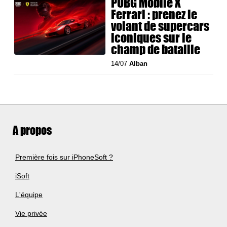
PUBG Mobile X
Ferrari : prenez le
volant de supercars
iconiques sur le
champ de bataille
14/07
Alban
A propos
Première fois sur iPhoneSoft ?
iSoft
L'équipe
Vie privée