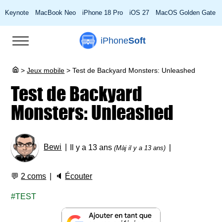
Keynote
MacBook Neo
iPhone 18 Pro
iOS 27
MacOS Golden Gate
iPhone
Soft
>
Jeux mobile
>
Test de Backyard Monsters: Unleashed
Test de Backyard
Monsters: Unleashed
Bewi
Il y a 13 ans
(Màj il y a 13 ans)
💬
2 coms
🔈
Écouter
TEST