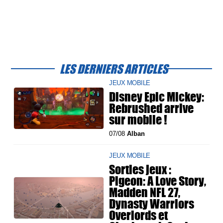
LES DERNIERS ARTICLES
JEUX MOBILE
Disney Epic Mickey:
Rebrushed arrive
sur mobile !
07/08
Alban
JEUX MOBILE
Sorties jeux :
Pigeon: A Love Story,
Madden NFL 27,
Dynasty Warriors
Overlords et