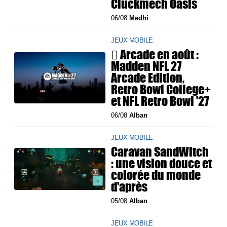
Cluckmech Oasis
06/08
Medhi
JEUX MOBILE
 Arcade en août :
Madden NFL 27
Arcade Edition,
Retro Bowl College+
et NFL Retro Bowl '27
06/08
Alban
JEUX MOBILE
Caravan SandWitch
: une vision douce et
colorée du monde
d'après
05/08
Alban
JEUX MOBILE