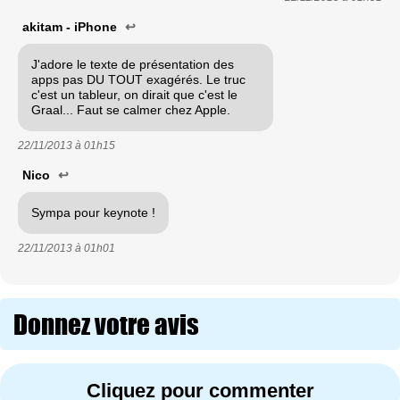
akitam - iPhone
↩
J'adore le texte de présentation des
apps pas DU TOUT exagérés. Le truc
c'est un tableur, on dirait que c'est le
Graal... Faut se calmer chez Apple.
22/11/2013 à
01h15
Nico
↩
Sympa pour keynote !
22/11/2013 à
01h01
Donnez votre avis
Cliquez pour commenter