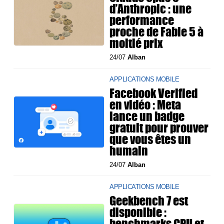
d’Anthropic : une
performance
proche de Fable 5 à
moitié prix
24/07
Alban
APPLICATIONS MOBILE
Facebook Verified
en vidéo : Meta
lance un badge
gratuit pour prouver
que vous êtes un
humain
24/07
Alban
APPLICATIONS MOBILE
Geekbench 7 est
disponible :
benchmarks CPU et