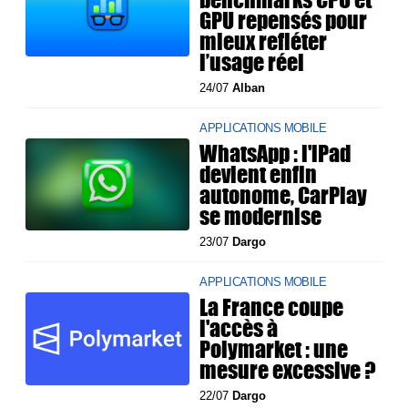
GPU repensés pour
mieux refléter
l’usage réel
24/07
Alban
APPLICATIONS MOBILE
WhatsApp : l'iPad
devient enfin
autonome, CarPlay
se modernise
23/07
Dargo
APPLICATIONS MOBILE
La France coupe
l'accès à
Polymarket : une
mesure excessive ?
22/07
Dargo