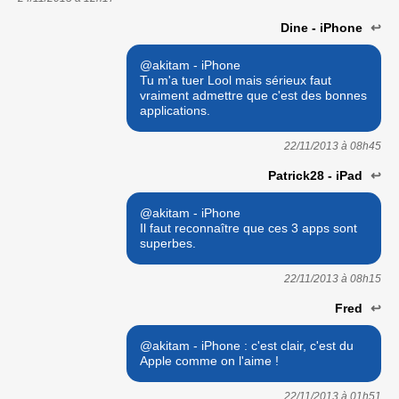
Dine - iPhone
↩
@akitam - iPhone
Tu m'a tuer Lool mais sérieux faut
vraiment admettre que c'est des bonnes
applications.
22/11/2013 à
08h45
Patrick28 - iPad
↩
@akitam - iPhone
Il faut reconnaître que ces 3 apps sont
superbes.
22/11/2013 à
08h15
Fred
↩
@akitam - iPhone : c'est clair, c'est du
Apple comme on l'aime !
22/11/2013 à
01h51