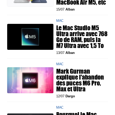
MacBook Air M5, etc
15/07
Alban
MAC
Le Mac Studio M5
Ultra arrive avec 768
Go de RAM, puis la
M7 Ultra avec 1,5 To
13/07
Alban
MAC
Mark Gurman
explique l'abandon
des puces M6 Pro,
Max et Ultra
12/07
Dargo
MAC
Pourquoi le Mac