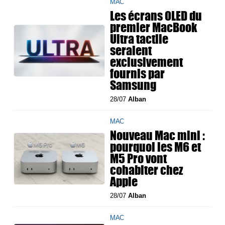
MAC
Les écrans OLED du
premier MacBook
Ultra tactile
seraient
exclusivement
fournis par
Samsung
28/07
Alban
MAC
Nouveau Mac mini :
pourquoi les M6 et
M5 Pro vont
cohabiter chez
Apple
28/07
Alban
MAC