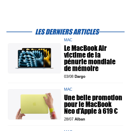
LES DERNIERS ARTICLES
MAC
Le MacBook Air
victime de la
pénurie mondiale
de mémoire
03/08
Dargo
MAC
Une belle promotion
pour le MacBook
Neo d'Apple à 619 €
28/07
Alban