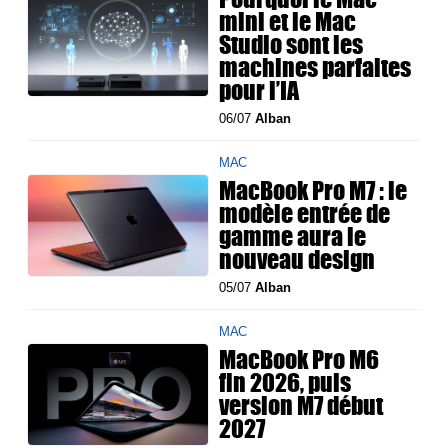
mini et le Mac
Studio sont les
machines parfaites
pour l’IA
06/07
Alban
MAC
MacBook Pro M7 : le
modèle entrée de
gamme aura le
nouveau design
05/07
Alban
MAC
MacBook Pro M6
fin 2026, puis
version M7 début
2027