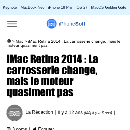
Keynote
MacBook Neo
iPhone 18 Pro
iOS 27
MacOS Golden Gate
iPhone
Soft
>
Mac
>
iMac Retina 2014 : La carrosserie change, mais le
moteur quasiment pas
iMac Retina 2014 : La
carrosserie change,
mais le moteur
quasiment pas
La Rédaction
Il y a 12 ans
(Màj il y a 6 ans)
💬
3 coms
🔈
Écouter