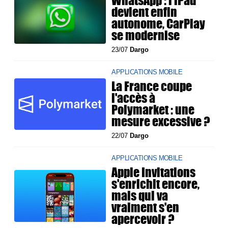
WhatsApp : l'iPad
devient enfin
autonome, CarPlay
se modernise
23/07
Dargo
APPLICATIONS MOBILE
La France coupe
l'accès à
Polymarket : une
mesure excessive ?
22/07
Dargo
APPLICATIONS MOBILE
Apple Invitations
s'enrichit encore,
mais qui va
vraiment s'en
apercevoir ?