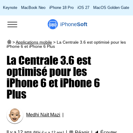
Keynote
MacBook Neo
iPhone 18 Pro
iOS 27
MacOS Golden Gate
iPhone
Soft
>
Applications mobile
>
La Centrale 3.6 est optimisé pour les
iPhone 6 et iPhone 6 Plus
La Centrale 3.6 est
optimisé pour les
iPhone 6 et iPhone 6
Plus
Medhi Naït Mazi
Il y a 12 ans
💬
Réagir
🔈
Écouter
(Màj il y a 12 ans)