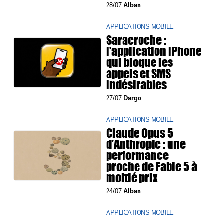
28/07
Alban
APPLICATIONS MOBILE
Saracroche :
l'application iPhone
qui bloque les
appels et SMS
indésirables
27/07
Dargo
APPLICATIONS MOBILE
Claude Opus 5
d’Anthropic : une
performance
proche de Fable 5 à
moitié prix
24/07
Alban
APPLICATIONS MOBILE