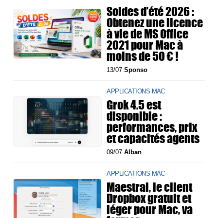
Soldes d’été 2026 :
Obtenez une licence
à vie de MS Office
2021 pour Mac à
moins de 50 € !
13/07
Sponso
APPLICATIONS MAC
Grok 4.5 est
disponible :
performances, prix
et capacités agents
09/07
Alban
APPLICATIONS MAC
Maestral, le client
Dropbox gratuit et
léger pour Mac, va