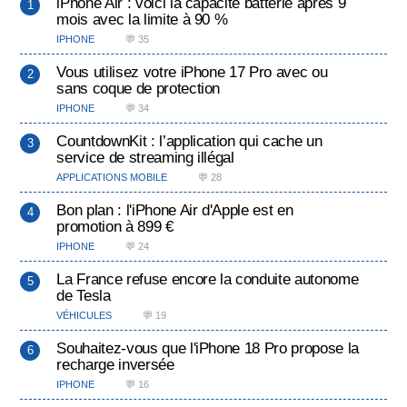
iPhone Air : voici la capacité batterie après 9
mois avec la limite à 90 %
IPHONE
💬 35
Vous utilisez votre iPhone 17 Pro avec ou
sans coque de protection
IPHONE
💬 34
CountdownKit : l’application qui cache un
service de streaming illégal
APPLICATIONS MOBILE
💬 28
Bon plan : l'iPhone Air d'Apple est en
promotion à 899 €
IPHONE
💬 24
La France refuse encore la conduite autonome
de Tesla
VÉHICULES
💬 19
Souhaitez-vous que l'iPhone 18 Pro propose la
recharge inversée
IPHONE
💬 16