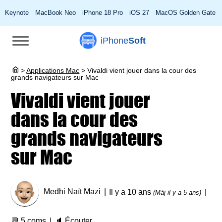
Keynote
MacBook Neo
iPhone 18 Pro
iOS 27
MacOS Golden Gate
iPhone
Soft
>
Applications Mac
>
Vivaldi vient jouer dans la cour des
grands navigateurs sur Mac
Vivaldi vient jouer
dans la cour des
grands navigateurs
sur Mac
Medhi Naït Mazi
Il y a 10 ans
(Màj il y a 5 ans)
💬
5 coms
🔈
Écouter