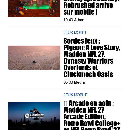
Rebrushed arrive
sur mobile !
19:40
Alban
JEUX MOBILE
Sorties jeux :
Pigeon: A Love Story,
Madden NFL 27,
Dynasty Warriors
Overlords et
Cluckmech Oasis
06/08
Medhi
JEUX MOBILE
 Arcade en août :
Madden NFL 27
Arcade Edition,
Retro Bowl College+
et NFL Retro Bowl '27