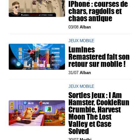
iPhone : courses de
chars, ragdolls et
chaos antique
03/08
Alban
JEUX MOBILE
Lumines
Remastered fait son
retour sur mobile !
31/07
Alban
JEUX MOBILE
Sorties jeux : I Am
Hamster, CookieRun
Crumble, Harvest
Moon The Lost
Valley et Case
Solved
30/07
Medhi