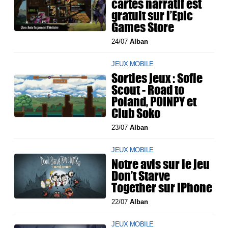
cartes narratif est
gratuit sur l’Epic
Games Store
24/07
Alban
JEUX MOBILE
Sorties jeux : Sofie
Scout - Road to
Poland, POINPY et
Club Soko
23/07
Alban
JEUX MOBILE
Notre avis sur le jeu
Don’t Starve
Together sur iPhone
22/07
Alban
JEUX MOBILE