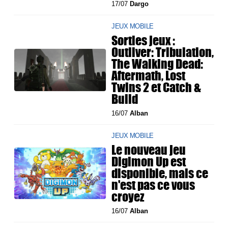
17/07
Dargo
JEUX MOBILE
Sorties jeux :
Outliver: Tribulation,
The Walking Dead:
Aftermath, Lost
Twins 2 et Catch &
Build
16/07
Alban
JEUX MOBILE
Le nouveau jeu
Digimon Up est
disponible, mais ce
n'est pas ce vous
croyez
16/07
Alban