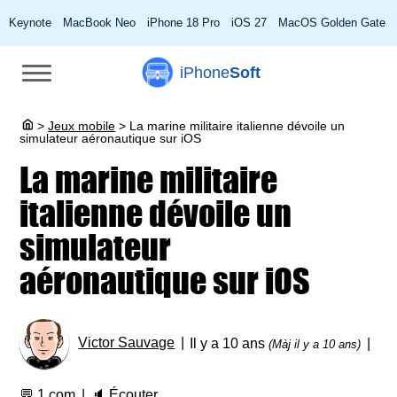
Keynote
MacBook Neo
iPhone 18 Pro
iOS 27
MacOS Golden Gate
iPhone
Soft
>
Jeux mobile
>
La marine militaire italienne dévoile un
simulateur aéronautique sur iOS
La marine militaire
italienne dévoile un
simulateur
aéronautique sur iOS
Victor Sauvage
Il y a 10 ans
(Màj il y a 10 ans)
💬
1 com
🔈
Écouter