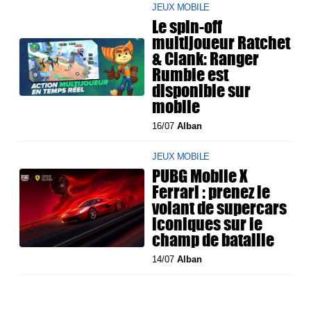
JEUX MOBILE
Le spin-off
multijoueur Ratchet
& Clank: Ranger
Rumble est
disponible sur
mobile
16/07
Alban
JEUX MOBILE
PUBG Mobile X
Ferrari : prenez le
volant de supercars
iconiques sur le
champ de bataille
14/07
Alban