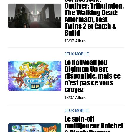
Outliver: Tribulation,
The Walking Dead:
Aftermath, Lost
Twins 2 et Catch &
Build
16/07
Alban
JEUX MOBILE
Le nouveau jeu
Digimon Up est
disponible, mais ce
n'est pas ce vous
croyez
16/07
Alban
JEUX MOBILE
Le spin-off
multijoueur Ratchet