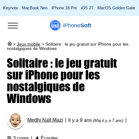
Keynote
MacBook Neo
iPhone 18 Pro
iOS 27
MacOS Golden Gate
iPhone
Soft
>
Jeux mobile
>
Solitaire : le jeu gratuit sur iPhone pour les
nostalgiques de Windows
Solitaire : le jeu gratuit
sur iPhone pour les
nostalgiques de
Windows
Medhi Naït Mazi
Il y a 9 ans
(Màj il y a 7 ans)
💬
3 coms
🔈
Écouter