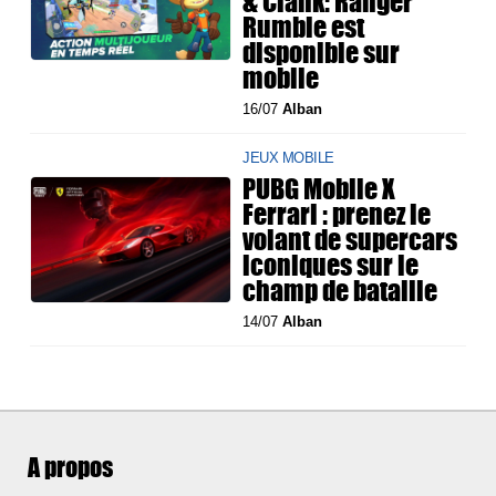
& Clank: Ranger
Rumble est
disponible sur
mobile
16/07
Alban
JEUX MOBILE
PUBG Mobile X
Ferrari : prenez le
volant de supercars
iconiques sur le
champ de bataille
14/07
Alban
A propos