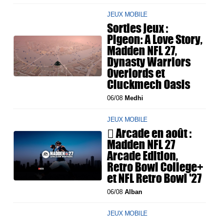
JEUX MOBILE
Sorties jeux :
Pigeon: A Love Story,
Madden NFL 27,
Dynasty Warriors
Overlords et
Cluckmech Oasis
06/08
Medhi
JEUX MOBILE
 Arcade en août :
Madden NFL 27
Arcade Edition,
Retro Bowl College+
et NFL Retro Bowl '27
06/08
Alban
JEUX MOBILE