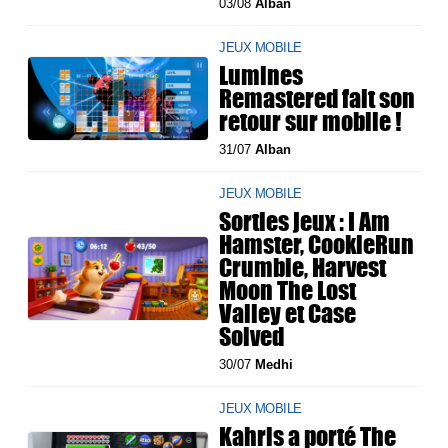
03/08
Alban
JEUX MOBILE
Lumines
Remastered fait son
retour sur mobile !
31/07
Alban
JEUX MOBILE
Sorties jeux : I Am
Hamster, CookieRun
Crumble, Harvest
Moon The Lost
Valley et Case
Solved
30/07
Medhi
JEUX MOBILE
Kahris a porté The