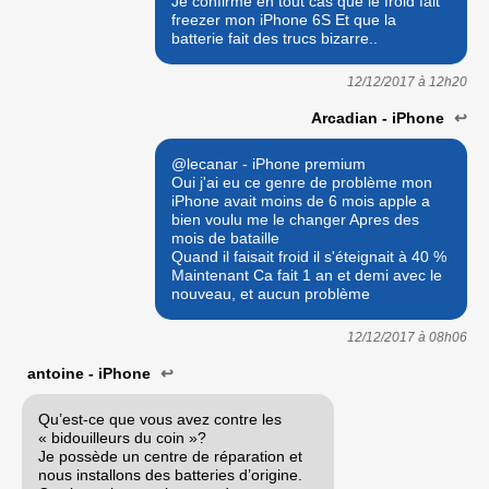
Je confirme en tout cas que le froid fait
freezer mon iPhone 6S Et que la
batterie fait des trucs bizarre..
12/12/2017 à
12h20
Arcadian - iPhone
↩
@lecanar - iPhone premium
Oui j'ai eu ce genre de problème mon
iPhone avait moins de 6 mois apple a
bien voulu me le changer Apres des
mois de bataille
Quand il faisait froid il s'éteignait à 40 %
Maintenant Ca fait 1 an et demi avec le
nouveau, et aucun problème
12/12/2017 à
08h06
antoine - iPhone
↩
Qu’est-ce que vous avez contre les
« bidouilleurs du coin »?
Je possède un centre de réparation et
nous installons des batteries d’origine.