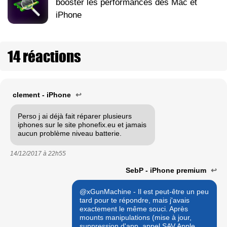
booster les performances des Mac et
iPhone
14 réactions
clement - iPhone
↩
Perso j ai déjà fait réparer plusieurs
iphones sur le site phonefix.eu et jamais
aucun problème niveau batterie.
14/12/2017 à
22h55
SebP - iPhone premium
↩
@xGunMachine - Il est peut-être un peu
tard pour te répondre, mais j'avais
exactement le même souci. Après
mounts manipulations (mise à jour,
suppression d'app, appel SAV Apple,