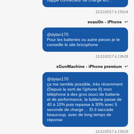
nappe connecteur de charge ect...
11/12/2017 à
15h14
evasi0n - iPhone
↩
@dylan170
Pour les batteries ou autre pieces je te
conseille le site bricophone
11/12/2017 à
13h28
xGunMachine - iPhone premium
↩
@dylan170
ça me semble possible, très récemment
(Depuis la sorti de l'iphone 8) mon
téléphone à des gros souci de batterie
et de performance, la batterie passe de
40 à 10% puis repasse à 30% avec 5
seconde de charge ... Et il saccade
beaucoup, avec de long temps de
réponse
11/12/2017 à
13h19