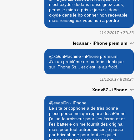
n’est oxyder dedans renseignez vous,
perso le mien a pris le jacuzzi donc
oxydé dans le hp donner non recevable
mais renseignez vous rien à perdre
11/12/2017 à
21h33
lecanar - iPhone premium
↩
@xGunMachine - iPhone premium
J'ai un problème de batterie identique
sur iPhone 6s... et c'est lié au froid.
11/12/2017 à
20h24
Xnov57 - iPhone
↩
@evasi0n - iPhone
Le site bricophone a de très bonne
pièce perso moi qui répare des iPhone
j’ai un fournisseur pour l’es écran et et
l’es batterie on me fournit des original
mais pour tout autres pièces je passe
par bricophone pour tout ce qui et