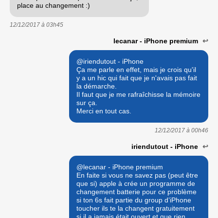
place au changement :)
12/12/2017 à
03h45
lecanar - iPhone premium
↩
@iriendutout - iPhone
Ça me parle en effet, mais je crois qu'il
y a un hic qui fait que je n'avais pas fait
la démarche.
Il faut que je me rafraîchisse la mémoire
sur ça.
Merci en tout cas.
12/12/2017 à
00h46
iriendutout - iPhone
↩
@lecanar - iPhone premium
En faite si vous ne savez pas (peut être
que si) apple à crée un programme de
changement batterie pour ce problème
si ton 6s fait partie du group d’iPhone
toucher ils te la changent gratuitement
si il a jamais était ouvert et que rien