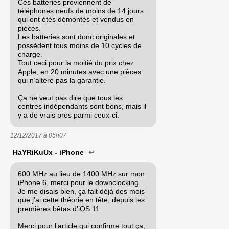
Ces batteries proviennent de
téléphones neufs de moins de 14 jours
qui ont étés démontés et vendus en
pièces.
Les batteries sont donc originales et
possèdent tous moins de 10 cycles de
charge.
Tout ceci pour la moitié du prix chez
Apple, en 20 minutes avec une pièces
qui n’altère pas la garantie.
Ça ne veut pas dire que tous les
centres indépendants sont bons, mais il
y a de vrais pros parmi ceux-ci.
12/12/2017 à
05h07
HaYRiKuUx - iPhone
↩
600 MHz au lieu de 1400 MHz sur mon
iPhone 6, merci pour le downclocking...
Je me disais bien, ça fait déjà des mois
que j’ai cette théorie en tête, depuis les
premières bêtas d’iOS 11.
Merci pour l’article qui confirme tout ça,