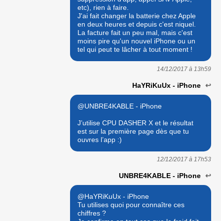
etc), rien à faire.
J'ai fait changer la batterie chez Apple
en deux heures et depuis c'est niquel.
La facture fait un peu mal, mais c'est
moins pire qu'un nouvel iPhone ou un
tel qui peut te lâcher à tout moment !
14/12/2017 à
13h59
HaYRiKuUx - iPhone
↩
@UNBRE4KABLE - iPhone
J’utilise CPU DASHER X et le résultat
est sur la première page dès que tu
ouvres l’app :)
12/12/2017 à
17h53
UNBRE4KABLE - iPhone
↩
@HaYRiKuUx - iPhone
Tu utilises quoi pour connaître ces
chiffres ?