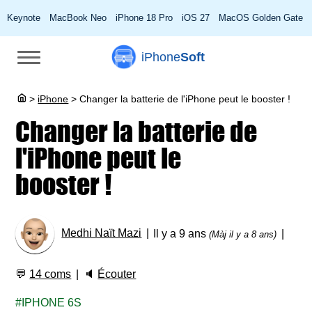
Keynote
MacBook Neo
iPhone 18 Pro
iOS 27
MacOS Golden Gate
iPhone
Soft
>
iPhone
>
Changer la batterie de l'iPhone peut le booster !
Changer la batterie de
l'iPhone peut le
booster !
Medhi Naït Mazi
Il y a 9 ans
(Màj il y a 8 ans)
💬
14 coms
🔈
Écouter
IPHONE 6S