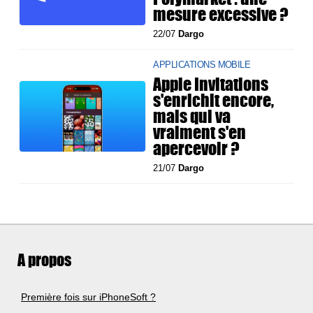
mesure excessive ?
22/07
Dargo
APPLICATIONS MOBILE
Apple Invitations
s'enrichit encore,
mais qui va
vraiment s'en
apercevoir ?
21/07
Dargo
A propos
Première fois sur iPhoneSoft ?