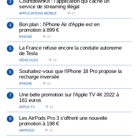
CountdownKit : l’application qui cache un
service de streaming illégal
APPLICATIONS MOBILE
💬 27
Bon plan : l'iPhone Air d'Apple est en
promotion à 899 €
IPHONE
💬 24
La France refuse encore la conduite autonome
de Tesla
VÉHICULES
💬 19
Souhaitez-vous que l'iPhone 18 Pro propose la
recharge inversée
IPHONE
💬 16
Une belle promotion sur l'Apple TV 4K 2022 à
161 euros
APPLE TV
💬 15
Les AirPods Pro 3 s'offrent une nouvelle
promotion à 198 €
AIRPODS
💬 15