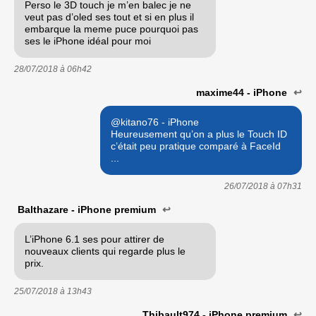
Perso le 3D touch je m’en balec je ne
veut pas d’oled ses tout et si en plus il
embarque la meme puce pourquoi pas
ses le iPhone idéal pour moi
28/07/2018 à
06h42
maxime44 - iPhone
↩
@kitano76 - iPhone
Heureusement qu’on a plus le Touch ID
c’était peu pratique comparé à FaceId
...
26/07/2018 à
07h31
Balthazare - iPhone premium
↩
L’iPhone 6.1 ses pour attirer de
nouveaux clients qui regarde plus le
prix.
25/07/2018 à
13h43
Thibault974 - iPhone premium
↩