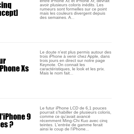
entre iPhone Xc et iPhone Xr, devrait
cinq
avoir plusieurs coloris inédits. Les
ncept]
rumeurs sont formelles sur ce point
mais les couleurs divergent depuis
des semaines. A...
Le doute n'est plus permis autour des
trois iPhone à venir chez Apple, dans
ur
trois jours en direct sur notre page
 iPhone Xs
Keynote. On connait les
caractéristiques, le look et les prix.
Mais le nom fait...
Le futur iPhone LCD de 6,1 pouces
pourrait s'habiller de plusieurs coloris,
l'iPhone 9
comme ce qu'avait avancé
ces ?
récemment Ming-Chi Kuo avec cinq
teintes. L'entrée de gamme ferait
ainsi le coup de l'iPhone...