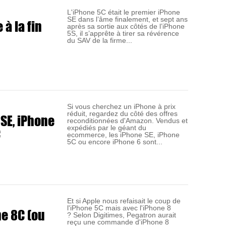
L'iPhone 5C était le premier iPhone
SE dans l’âme finalement, et sept ans
 à la fin
après sa sortie aux côtés de l’iPhone
5S, il s’apprête à tirer sa révérence
du SAV de la firme...
Si vous cherchez un iPhone à prix
réduit, regardez du côté des offres
 SE, iPhone
reconditionnées d'Amazon. Vendus et
C
expédiés par le géant du
ecommerce, les iPhone SE, iPhone
5C ou encore iPhone 6 sont...
Et si Apple nous refaisait le coup de
l'iPhone 5C mais avec l'iPhone 8
ne 8C (ou
? Selon Digitimes, Pegatron aurait
reçu une commande d'iPhone 8