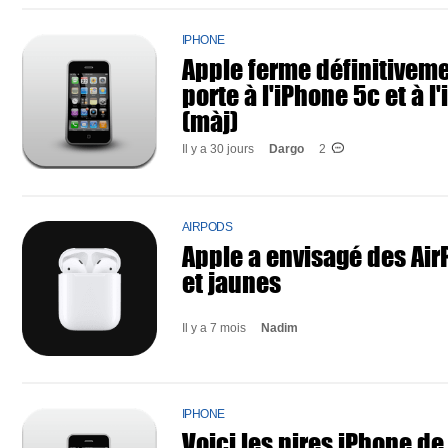
IPHONE
Apple ferme définitiveme
porte à l'iPhone 5c et à l'
(màj)
Il y a 30 jours
Dargo
2
AIRPODS
Apple a envisagé des Air
et jaunes
Il y a 7 mois
Nadim
IPHONE
Voici les pires iPhone de 