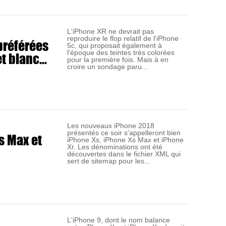
L'iPhone XR ne devrait pas
reproduire le flop relatif de l'iPhone
préférées
5c, qui proposait également à
 blanc...
l'époque des teintes très colorées
pour la première fois. Mais à en
croire un sondage paru...
Les nouveaux iPhone 2018
présentés ce soir s'appelleront bien
s Max et
iPhone Xs, iPhone Xs Max et iPhone
Xr. Les dénominations ont été
découvertes dans le fichier XML qui
sert de sitemap pour les...
L'iPhone 9, dont le nom balance