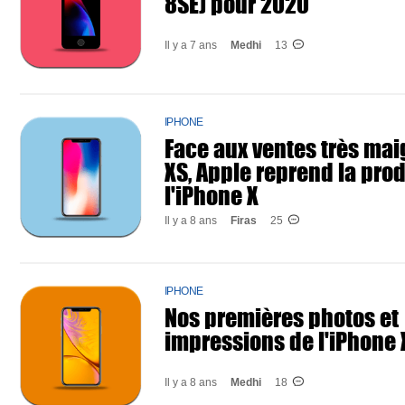
8SE) pour 2020
Il y a 7 ans
Medhi
13
IPHONE
Face aux ventes très mai
XS, Apple reprend la pro
l'iPhone X
Il y a 8 ans
Firas
25
IPHONE
Nos premières photos et
impressions de l'iPhone 
Il y a 8 ans
Medhi
18