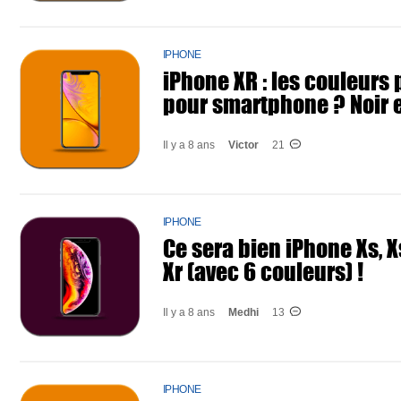
IPHONE
iPhone XR : les couleurs 
pour smartphone ? Noir et
Il y a 8 ans
Victor
21
IPHONE
Ce sera bien iPhone Xs, X
Xr (avec 6 couleurs) !
Il y a 8 ans
Medhi
13
IPHONE