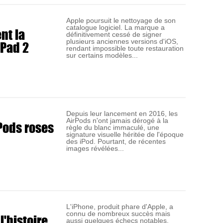
Apple poursuit le nettoyage de son
catalogue logiciel. La marque a
nt la
définitivement cessé de signer
iPad 2
plusieurs anciennes versions d'iOS,
rendant impossible toute restauration
sur certains modèles...
Depuis leur lancement en 2016, les
AirPods n'ont jamais dérogé à la
Pods roses
règle du blanc immaculé, une
signature visuelle héritée de l'époque
des iPod. Pourtant, de récentes
images révélées...
L'iPhone, produit phare d'Apple, a
connu de nombreux succès mais
l'histoire
aussi quelques échecs notables.