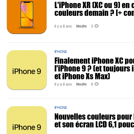
L'iPhone XR (XC ou 9) en 
couleurs demain ? [+ co
Il y a 8 ans
Medhi
3
IPHONE
Finalement iPhone XC po
l'iPhone 9 ? (et toujours
et iPhone Xs Max)
Il y a 8 ans
Medhi
9
IPHONE
Nouvelles couleurs pour 
et son écran LCD 6,1 pou