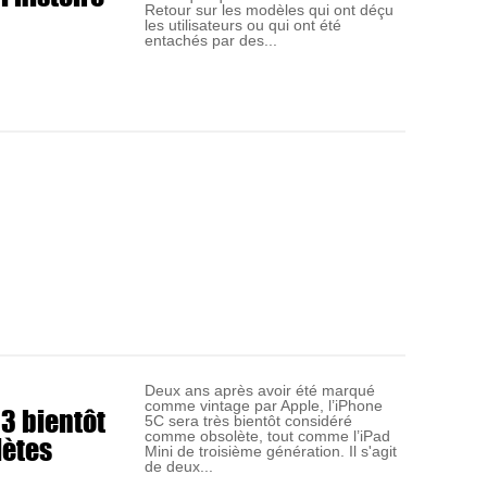
Retour sur les modèles qui ont déçu
les utilisateurs ou qui ont été
entachés par des...
Deux ans après avoir été marqué
comme vintage par Apple, l’iPhone
 3 bientôt
5C sera très bientôt considéré
ètes
comme obsolète, tout comme l’iPad
Mini de troisième génération. Il s'agit
de deux...