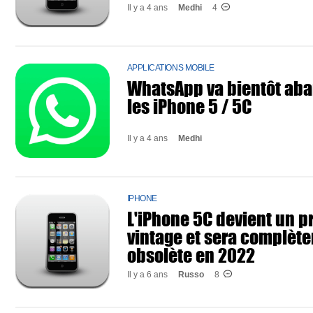
Il y a 4 ans
Medhi
4
APPLICATIONS MOBILE
WhatsApp va bientôt ab
les iPhone 5 / 5C
Il y a 4 ans
Medhi
IPHONE
L'iPhone 5C devient un p
vintage et sera complèt
obsolète en 2022
Il y a 6 ans
Russo
8