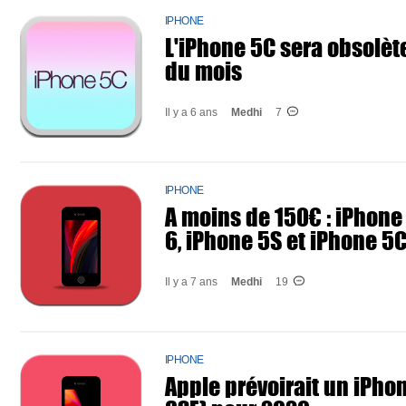
IPHONE
L'iPhone 5C sera obsolète
du mois
Il y a 6 ans
Medhi
7
IPHONE
A moins de 150€ : iPhone
6, iPhone 5S et iPhone 5
Il y a 7 ans
Medhi
19
IPHONE
Apple prévoirait un iPho