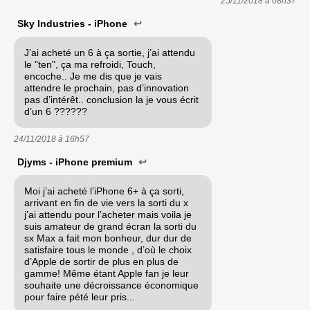
25/11/2018 à
08h37
Sky Industries - iPhone
↩
J’ai acheté un 6 à ça sortie, j’ai attendu
le "ten", ça ma refroidi, Touch,
encoche.. Je me dis que je vais
attendre le prochain, pas d’innovation
pas d’intérêt.. conclusion la je vous écrit
d’un 6 ??????
24/11/2018 à
16h57
Djyms - iPhone premium
↩
Moi j’ai acheté l’iPhone 6+ à ça sorti,
arrivant en fin de vie vers la sorti du x
j’ai attendu pour l’acheter mais voila je
suis amateur de grand écran la sorti du
sx Max a fait mon bonheur, dur dur de
satisfaire tous le monde , d’où le choix
d’Apple de sortir de plus en plus de
gamme! Même étant Apple fan je leur
souhaite une décroissance économique
pour faire pété leur pris...