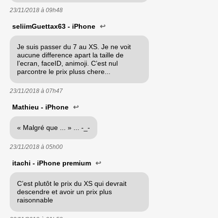
23/11/2018 à
09h48
seliimGuettax63 - iPhone
↩
Je suis passer du 7 au XS. Je ne voit
aucune difference apart la taille de
l’ecran, faceID, animoji. C’est nul
parcontre le prix pluss chere...
23/11/2018 à
07h47
Mathieu - iPhone
↩
« Malgré que ... » ... -_-
23/11/2018 à
05h00
itachi - iPhone premium
↩
C’est plutôt le prix du XS qui devrait
descendre et avoir un prix plus
raisonnable