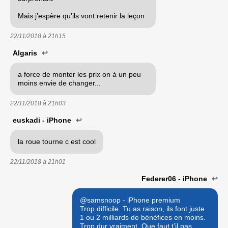
Mais j’espère qu’ils vont retenir la leçon
22/11/2018 à
21h15
Algaris
↩
a force de monter les prix on à un peu
moins envie de changer...
22/11/2018 à
21h03
euskadi - iPhone
↩
la roue tourne c est cool
22/11/2018 à
21h01
Federer06 - iPhone
↩
@samsnoop - iPhone premium
Trop difficile. Tu as raison, ils font juste
1 ou 2 milliards de bénéfices en moins.
Trop dur vraiment. Que faut t’il pas