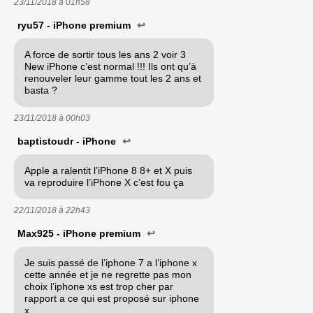
23/11/2018 à
01h58
ryu57 - iPhone premium
↩
A force de sortir tous les ans 2 voir 3
New iPhone c’est normal !!! Ils ont qu’à
renouveler leur gamme tout les 2 ans et
basta ?
23/11/2018 à
00h03
baptistoudr - iPhone
↩
Apple a ralentit l’iPhone 8 8+ et X puis
va reproduire l’iPhone X c’est fou ça
22/11/2018 à
22h43
Max925 - iPhone premium
↩
Je suis passé de l’iphone 7 a l’iphone x
cette année et je ne regrette pas mon
choix l’iphone xs est trop cher par
rapport a ce qui est proposé sur iphone
x