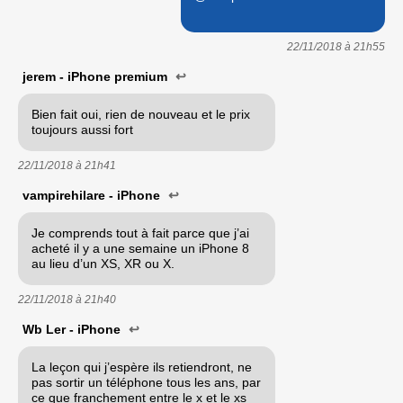
22/11/2018 à
21h55
jerem - iPhone premium
↩
Bien fait oui, rien de nouveau et le prix
toujours aussi fort
22/11/2018 à
21h41
vampirehilare - iPhone
↩
Je comprends tout à fait parce que j’ai
acheté il y a une semaine un iPhone 8
au lieu d’un XS, XR ou X.
22/11/2018 à
21h40
Wb Ler - iPhone
↩
La leçon qui j’espère ils retiendront, ne
pas sortir un téléphone tous les ans, par
ce que franchement entre le x et le xs