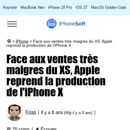
Keynote
MacBook Neo
iPhone 18 Pro
iOS 27
MacOS Golden Gate
iPhone
Soft
>
iPhone
>
Face aux ventes très maigres du XS, Apple
reprend la production de l'iPhone X
Face aux ventes très
maigres du XS, Apple
reprend la production
de l'iPhone X
Firas
Il y a 8 ans
(Màj il y a 8 ans)
💬
25 coms
🔈
Écouter