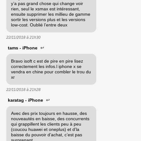
y’a pas grand chose qui change voir
rien, seul le xsmax est intéressant,
ensuite supprimer les millieu de gamme
sortir les versions plus et les versions
low-cost. Oublié l’entre deux
22/11/2018 à
21h30
tams - iPhone
↩
Bravo isoft c est de pire en pire lisez
correctement les infos.l iphone x se
vendra en chine pour combler le trou du
xr
22/11/2018 à
21h28
karatag - iPhone
↩
Avec des prix toujours en hausse, des
nouveautés en baisse, des concurrents
qui grappillent les clients peu à peu
(coucou huawei et oneplus) et d’la
baisse du pouvoir d’achat, c’est pas
surprenant