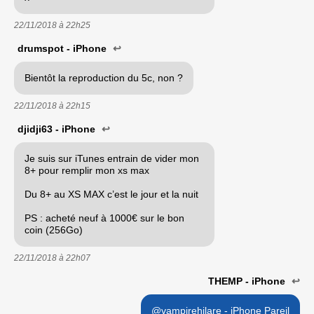
22/11/2018 à
22h25
drumspot - iPhone
↩
Bientôt la reproduction du 5c, non ?
22/11/2018 à
22h15
djidji63 - iPhone
↩
Je suis sur iTunes entrain de vider mon
8+ pour remplir mon xs max
Du 8+ au XS MAX c’est le jour et la nuit
PS : acheté neuf à 1000€ sur le bon
coin (256Go)
22/11/2018 à
22h07
THEMP - iPhone
↩
@vampirehilare - iPhone Pareil