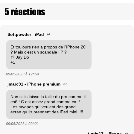
5 réactions
Softpowder - iPad
↩
Et toujours rien a propos de l’IPhone 20
? Mais c’est un scandale ! ? ?
@ Jay Do
+1
09/05/2023 à
12h59
jmarc91 - iPhone premium
↩
Non si ils laisse la taille du pro comme il
est!!! C est assez grand comme ça !!
Les myopes qui veulent des grand
écran qu ils prennent des iPad mini !!!!
09/05/2023 à
09h21
tintin17 - iPhone
↩