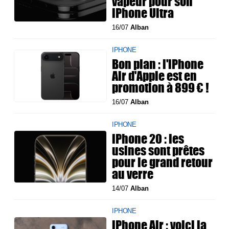
vapeur pour son
iPhone Ultra
16/07
Alban
IPHONE
Bon plan : l'iPhone
Air d'Apple est en
promotion à 899 € !
16/07
Alban
IPHONE
iPhone 20 : les
usines sont prêtes
pour le grand retour
au verre
14/07
Alban
IPHONE
iPhone Air : voici la