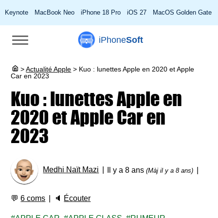
Keynote
MacBook Neo
iPhone 18 Pro
iOS 27
MacOS Golden Gate
iPhone
Soft
>
Actualité Apple
>
Kuo : lunettes Apple en 2020 et Apple
Car en 2023
Kuo : lunettes Apple en
2020 et Apple Car en
2023
Medhi Naït Mazi
Il y a 8 ans
(Màj il y a 8 ans)
💬
6 coms
🔈
Écouter