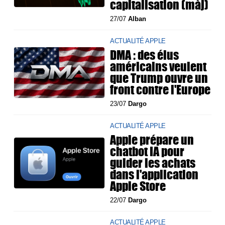
capitalisation (màj)
27/07
Alban
ACTUALITÉ APPLE
DMA : des élus
américains veulent
que Trump ouvre un
front contre l'Europe
23/07
Dargo
ACTUALITÉ APPLE
Apple prépare un
chatbot IA pour
guider les achats
dans l'application
Apple Store
22/07
Dargo
ACTUALITÉ APPLE