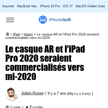
Keynote
MacBook Neo
iPhone 18 Pro
iOS 27
MacOS Golden Gate
iPhone
Soft
>
iPad
>
Vision
>
Le casque AR et l'iPad Pro 2020 seraient
commercialisés vers mi-2020
Le casque AR et l'iPad
Pro 2020 seraient
commercialisés vers
mi-2020
Julien Russo
Il y a 7 ans
(Màj il y a 4 ans)
💬
1 com
🔈
Écouter