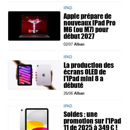
IPAD
Apple prépare de
nouveaux iPad Pro
M6 (ou M7) pour
début 2027
02/07
Alban
IPAD
La production des
écrans OLED de
l'iPad mini 8 a
débuté
26/06
Alban
IPAD
Soldes : une
promotion sur l'iPad
11 de 2025 à 349 € !