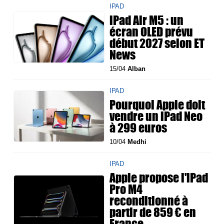
IPAD
iPad Air M5 : un
écran OLED prévu
début 2027 selon ET
News
15/04
Alban
IPAD
Pourquoi Apple doit
vendre un iPad Neo
à 299 euros
10/04
Medhi
IPAD
Apple propose l'iPad
Pro M4
reconditionné à
partir de 859 € en
France