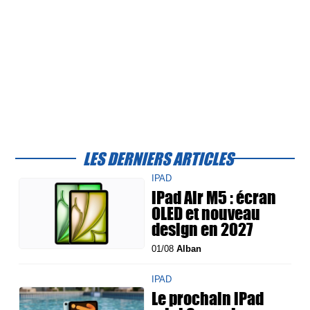
LES DERNIERS ARTICLES
IPAD
iPad Air M5 : écran
OLED et nouveau
design en 2027
01/08
Alban
IPAD
Le prochain iPad