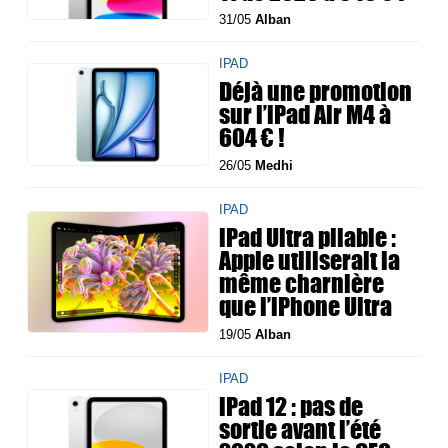
31/05
Alban
IPAD
Déjà une promotion
sur l’iPad Air M4 à
604 € !
26/05
Medhi
IPAD
iPad Ultra pliable :
Apple utiliserait la
même charnière
que l’iPhone Ultra
19/05
Alban
IPAD
iPad 12 : pas de
sortie avant l’été