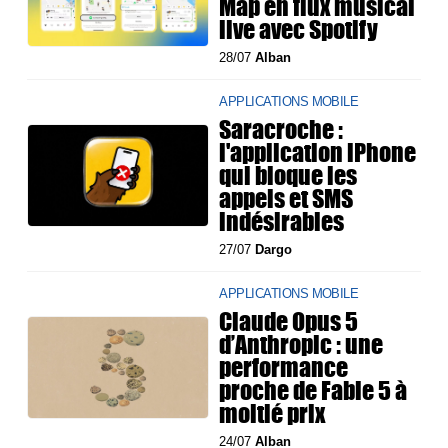
Map en flux musical
live avec Spotify
28/07
Alban
APPLICATIONS MOBILE
Saracroche :
l'application iPhone
qui bloque les
appels et SMS
indésirables
27/07
Dargo
APPLICATIONS MOBILE
Claude Opus 5
d’Anthropic : une
performance
proche de Fable 5 à
moitié prix
24/07
Alban