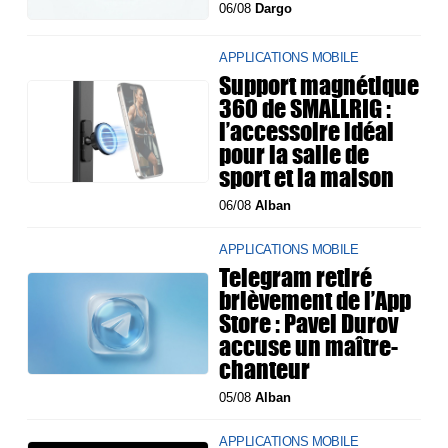
06/08
Dargo
APPLICATIONS MOBILE
Support magnétique
360 de SMALLRIG :
l’accessoire idéal
pour la salle de
sport et la maison
06/08
Alban
APPLICATIONS MOBILE
Telegram retiré
brièvement de l’App
Store : Pavel Durov
accuse un maître-
chanteur
05/08
Alban
APPLICATIONS MOBILE