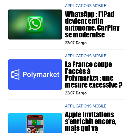
APPLICATIONS MOBILE
WhatsApp : l'iPad
devient enfin
autonome, CarPlay
se modernise
23/07
Dargo
APPLICATIONS MOBILE
La France coupe
l'accès à
Polymarket : une
mesure excessive ?
22/07
Dargo
APPLICATIONS MOBILE
Apple Invitations
s'enrichit encore,
mais qui va