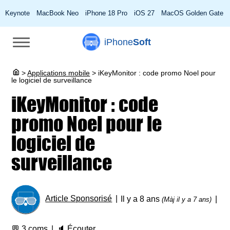
Keynote
MacBook Neo
iPhone 18 Pro
iOS 27
MacOS Golden Gate
iPhone
Soft
>
Applications mobile
>
iKeyMonitor : code promo Noel pour
le logiciel de surveillance
iKeyMonitor : code
promo Noel pour le
logiciel de
surveillance
Article Sponsorisé
Il y a 8 ans
(Màj il y a 7 ans)
💬
3 coms
🔈
Écouter