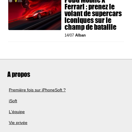
Ferrari : prenez le
volant de supercars
iconiques sur le
champ de bataille
14/07
Alban
A propos
Première fois sur iPhoneSoft ?
iSoft
L'équipe
Vie privée