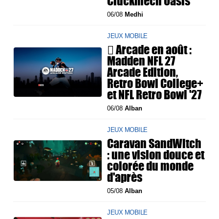
Cluckmech Oasis
06/08
Medhi
JEUX MOBILE
 Arcade en août :
Madden NFL 27
Arcade Edition,
Retro Bowl College+
et NFL Retro Bowl '27
06/08
Alban
JEUX MOBILE
Caravan SandWitch
: une vision douce et
colorée du monde
d'après
05/08
Alban
JEUX MOBILE