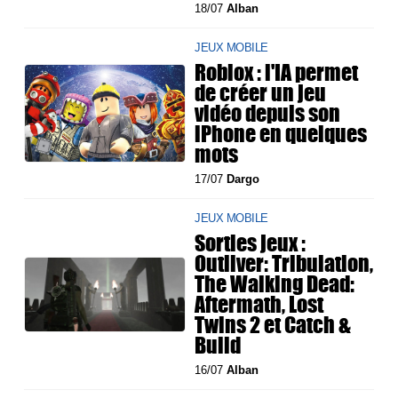
18/07
Alban
JEUX MOBILE
Roblox : l'IA permet
de créer un jeu
vidéo depuis son
iPhone en quelques
mots
17/07
Dargo
JEUX MOBILE
Sorties jeux :
Outliver: Tribulation,
The Walking Dead:
Aftermath, Lost
Twins 2 et Catch &
Build
16/07
Alban