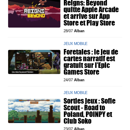
Reigns: Beyond
quitte Apple Arcade
et arrive sur App
Store et Play Store
28/07
Alban
JEUX MOBILE
Foretales : le jeu de
cartes narratif est
gratuit sur l’Epic
Games Store
24/07
Alban
JEUX MOBILE
Sorties jeux : Sofie
Scout - Road to
Poland, POINPY et
Club Soko
23/07
Alban