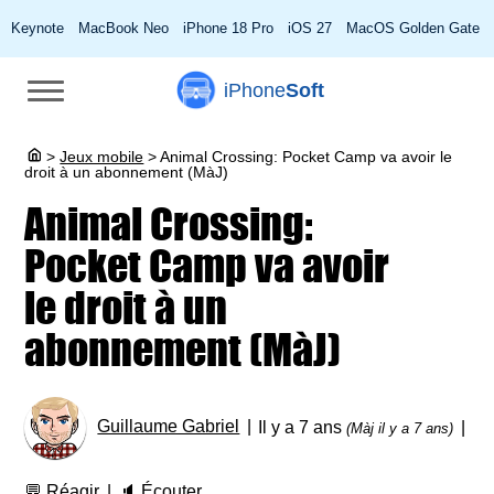
Keynote
MacBook Neo
iPhone 18 Pro
iOS 27
MacOS Golden Gate
iPhone
Soft
>
Jeux mobile
>
Animal Crossing: Pocket Camp va avoir le
droit à un abonnement (MàJ)
Animal Crossing:
Pocket Camp va avoir
le droit à un
abonnement (MàJ)
Guillaume Gabriel
Il y a 7 ans
(Màj il y a 7 ans)
💬
Réagir
🔈
Écouter