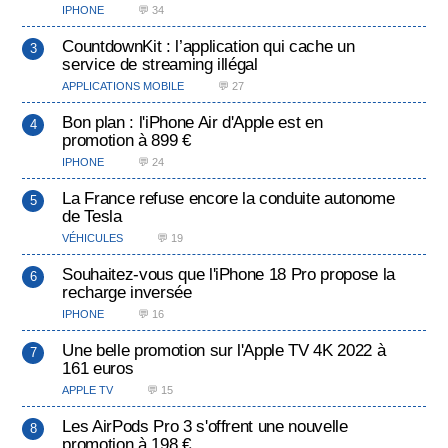
IPHONE
💬 34
CountdownKit : l’application qui cache un
service de streaming illégal
APPLICATIONS MOBILE
💬 27
Bon plan : l'iPhone Air d'Apple est en
promotion à 899 €
IPHONE
💬 24
La France refuse encore la conduite autonome
de Tesla
VÉHICULES
💬 19
Souhaitez-vous que l'iPhone 18 Pro propose la
recharge inversée
IPHONE
💬 16
Une belle promotion sur l'Apple TV 4K 2022 à
161 euros
APPLE TV
💬 15
Les AirPods Pro 3 s'offrent une nouvelle
promotion à 198 €