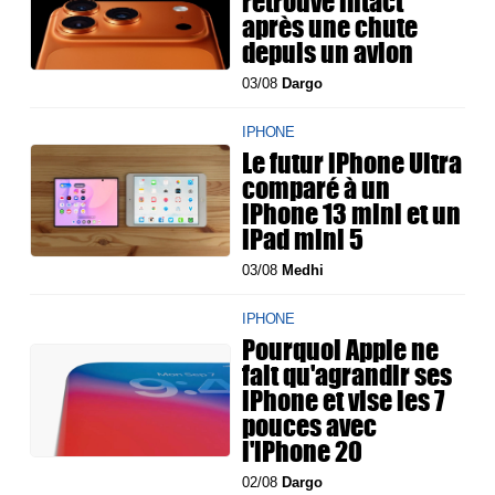
retrouvé intact
après une chute
depuis un avion
03/08
Dargo
IPHONE
Le futur iPhone Ultra
comparé à un
iPhone 13 mini et un
iPad mini 5
03/08
Medhi
IPHONE
Pourquoi Apple ne
fait qu'agrandir ses
iPhone et vise les 7
pouces avec
l'iPhone 20
02/08
Dargo