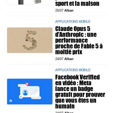
sport et la maison
25/07
Alban
APPLICATIONS MOBILE
Claude Opus 5
d’Anthropic : une
performance
proche de Fable 5 à
moitié prix
24/07
Alban
APPLICATIONS MOBILE
Facebook Verified
en vidéo : Meta
lance un badge
gratuit pour prouver
que vous êtes un
humain