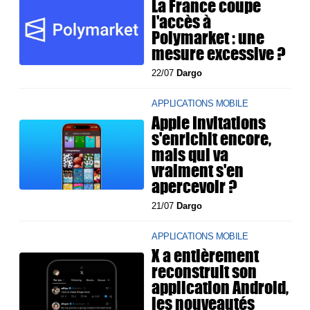
La France coupe
l'accès à
Polymarket : une
mesure excessive ?
22/07
Dargo
APPLICATIONS MOBILE
Apple Invitations
s'enrichit encore,
mais qui va
vraiment s'en
apercevoir ?
21/07
Dargo
APPLICATIONS MOBILE
X a entièrement
reconstruit son
application Android,
les nouveautés