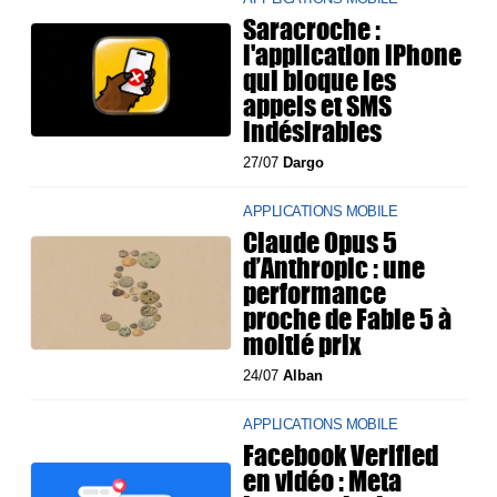
Saracroche :
l'application iPhone
qui bloque les
appels et SMS
indésirables
27/07
Dargo
APPLICATIONS MOBILE
Claude Opus 5
d’Anthropic : une
performance
proche de Fable 5 à
moitié prix
24/07
Alban
APPLICATIONS MOBILE
Facebook Verified
en vidéo : Meta