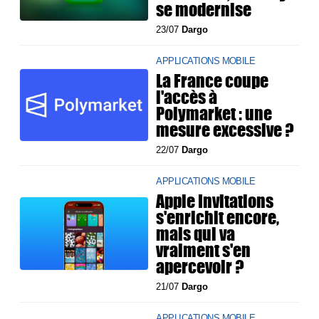
se modernise
23/07
Dargo
APPLICATIONS MOBILE
La France coupe
l'accès à
Polymarket : une
mesure excessive ?
22/07
Dargo
APPLICATIONS MOBILE
Apple Invitations
s'enrichit encore,
mais qui va
vraiment s'en
apercevoir ?
21/07
Dargo
APPLICATIONS MOBILE