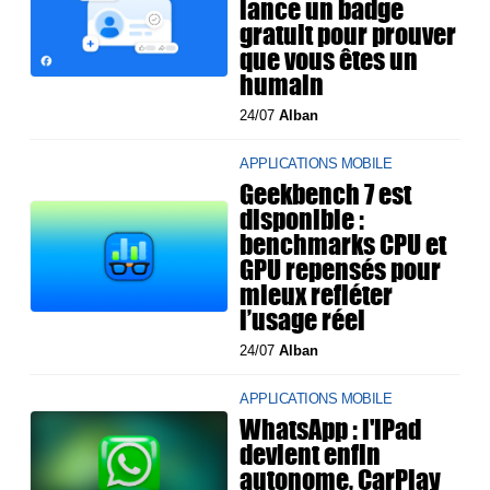
lance un badge
gratuit pour prouver
que vous êtes un
humain
24/07
Alban
APPLICATIONS MOBILE
Geekbench 7 est
disponible :
benchmarks CPU et
GPU repensés pour
mieux refléter
l’usage réel
24/07
Alban
APPLICATIONS MOBILE
WhatsApp : l'iPad
devient enfin
autonome, CarPlay