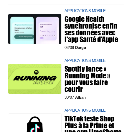
APPLICATIONS MOBILE
Google Health
synchronise enfin
ses données avec
l'app Santé d'Apple
03/08
Dargo
APPLICATIONS MOBILE
Spotify lance «
Running Mode »
pour vous faire
courir
30/07
Alban
APPLICATIONS MOBILE
TikTok teste Shop
Plus à la Prime et
une app LimeShorts