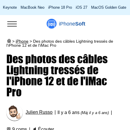
Keynote
MacBook Neo
iPhone 18 Pro
iOS 27
MacOS Golden Gate
iPhone
Soft
>
iPhone
>
Des photos des câbles Lightning tressés de
l'iPhone 12 et de l'iMac Pro
Des photos des câbles
Lightning tressés de
l'iPhone 12 et de l'iMac
Pro
Julien Russo
Il y a 6 ans
(Màj il y a 6 ans)
💬
9 coms
🔈
Écouter