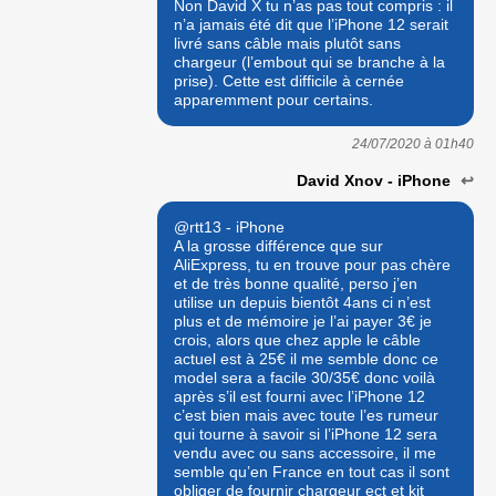
Non David X tu n’as pas tout compris : il
n’a jamais été dit que l’iPhone 12 serait
livré sans câble mais plutôt sans
chargeur (l’embout qui se branche à la
prise). Cette est difficile à cernée
apparemment pour certains.
24/07/2020 à
01h40
David Xnov - iPhone
↩
@rtt13 - iPhone
A la grosse différence que sur
AliExpress, tu en trouve pour pas chère
et de très bonne qualité, perso j’en
utilise un depuis bientôt 4ans ci n’est
plus et de mémoire je l’ai payer 3€ je
crois, alors que chez apple le câble
actuel est à 25€ il me semble donc ce
model sera a facile 30/35€ donc voilà
après s’il est fourni avec l’iPhone 12
c’est bien mais avec toute l’es rumeur
qui tourne à savoir si l’iPhone 12 sera
vendu avec ou sans accessoire, il me
semble qu’en France en tout cas il sont
obliger de fournir chargeur ect et kit