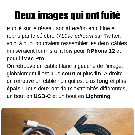
Deux images qui ont fuité
Publié sur le réseau social
Weibo
en Chine et
repris par le célèbre
@L0vetodream
sur Twitter,
voici à quoi pourraient ressembler les deux câbles
qui seraient fournis à la fois pour
l'iPhone 12
et
pour
l'iMac
Pro
.
On retrouve un câble blanc à gauche de l'image,
globalement il est plus
court
et plus
fin
. À droite
on retrouve un câble noir qui est plus
long
et plus
épais
! Tous deux ont deux extrémités différentes,
un bout en
USB-C
et un bout en
Lightning
.