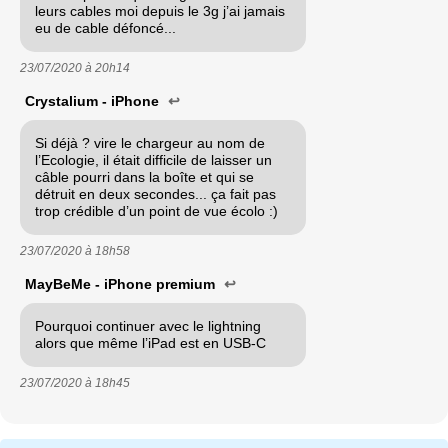
leurs cables moi depuis le 3g j’ai jamais
eu de cable défoncé...
23/07/2020 à
20h14
Crystalium - iPhone
↩
Si déjà ? vire le chargeur au nom de
l’Ecologie, il était difficile de laisser un
câble pourri dans la boîte et qui se
détruit en deux secondes... ça fait pas
trop crédible d’un point de vue écolo :)
23/07/2020 à
18h58
MayBeMe - iPhone premium
↩
Pourquoi continuer avec le lightning
alors que même l’iPad est en USB-C
23/07/2020 à
18h45