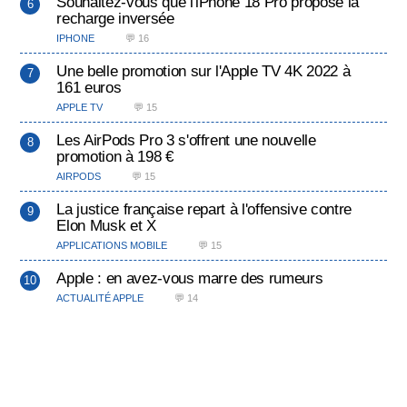
Souhaitez-vous que l'iPhone 18 Pro propose la
recharge inversée
IPHONE
💬 16
Une belle promotion sur l'Apple TV 4K 2022 à
161 euros
APPLE TV
💬 15
Les AirPods Pro 3 s'offrent une nouvelle
promotion à 198 €
AIRPODS
💬 15
La justice française repart à l'offensive contre
Elon Musk et X
APPLICATIONS MOBILE
💬 15
Apple : en avez-vous marre des rumeurs
ACTUALITÉ APPLE
💬 14