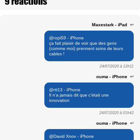
9 réactions
Maxestark - iPad
↩
@ropi59 - iPhone
ça fait plaisir de voir que des gens
(comme moi) prennent soins de leurs
cables !
24/07/2020 à
12h11
ouma - iPhone
↩
@rtt13 - iPhone
Il n’a jamais dit que c’était une
innovation
24/07/2020 à
01h42
ouma - iPhone
↩
@David Xnov - iPhone