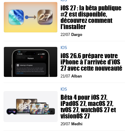
iOS 27 : la bêta publique
#2 est disponible,
découvrez comment
l'installer
22/07
Dargo
IOS
iOS 26.6 prépare votre
iPhone à l’arrivée d’iOS
27 avec cette nouveauté
21/07
Alban
IOS
Bêta 4 pour iOS 27,
iPadOS 27, macOS 27,
tvOS 27, watchOS 27 et
visionOS 27
20/07
Medhi