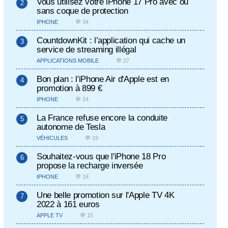
Vous utilisez votre iPhone 17 Pro avec ou
sans coque de protection
IPHONE
💬 34
CountdownKit : l’application qui cache un
service de streaming illégal
APPLICATIONS MOBILE
💬 27
Bon plan : l'iPhone Air d'Apple est en
promotion à 899 €
IPHONE
💬 24
La France refuse encore la conduite
autonome de Tesla
VÉHICULES
💬 19
Souhaitez-vous que l'iPhone 18 Pro
propose la recharge inversée
IPHONE
💬 16
Une belle promotion sur l'Apple TV 4K
2022 à 161 euros
APPLE TV
💬 15