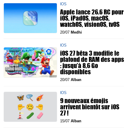
IOS
Apple lance 26.6 RC pour
iOS, iPadOS, macOS,
watchOS, visionOS, tvOS
20/07
Medhi
IOS
iOS 27 bêta 3 modifie le
plafond de RAM des apps
: jusqu’à 8,6 Go
disponibles
20/07
Alban
IOS
9 nouveaux émojis
arrivent bientôt sur iOS
27 !
15/07
Alban