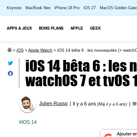
Keynote
MacBook Neo
iPhone 18 Pro
iOS 27
MacOS Golden Gate
APPS & JEUX
BONS PLANS
APPLE
GEEK
>
iOS
>
Apple Watch
>
iOS 14 bêta 6 : les nouveautés (+ watch
iOS 14 bêta 6 : les
watchOS 7 et tvOS 
Julien Russo
Il y a 6 ans

(Màj il y a 6 ans)
IOS 14