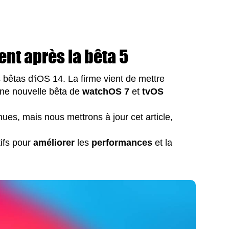
nt après la bêta 5
 bêtas d'iOS 14. La firme vient de mettre
une nouvelle bêta de
watchOS 7
et
tvOS
nues, mais nous mettrons à jour cet article,
ifs pour
améliorer
les
performances
et la