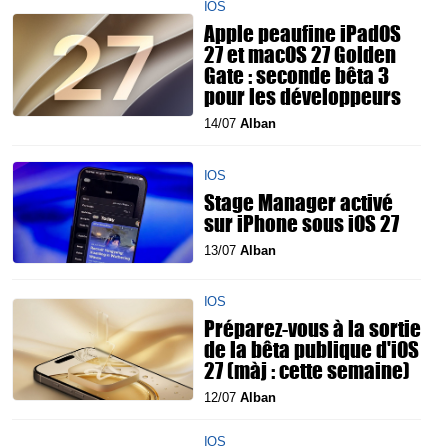
IOS
Apple peaufine iPadOS
27 et macOS 27 Golden
Gate : seconde bêta 3
pour les développeurs
14/07
Alban
IOS
Stage Manager activé
sur iPhone sous iOS 27
13/07
Alban
IOS
Préparez-vous à la sortie
de la bêta publique d'iOS
27 (màj : cette semaine)
12/07
Alban
IOS