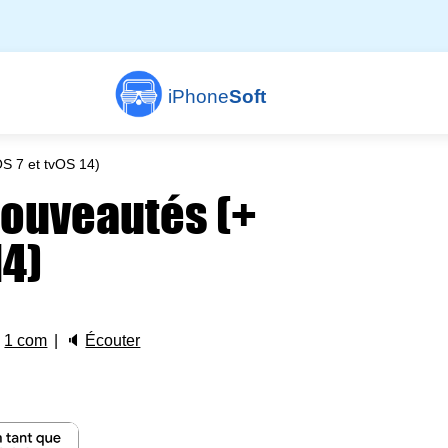
iPhone
Soft
OS 7 et tvOS 14)
 nouveautés (+
14)

1 com
🔈
Écouter