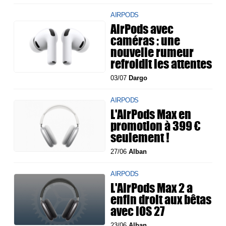
AIRPODS
AirPods avec
caméras : une
nouvelle rumeur
refroidit les attentes
03/07
Dargo
AIRPODS
L'AirPods Max en
promotion à 399 €
seulement !
27/06
Alban
AIRPODS
L'AirPods Max 2 a
enfin droit aux bêtas
avec iOS 27
23/06
Alban