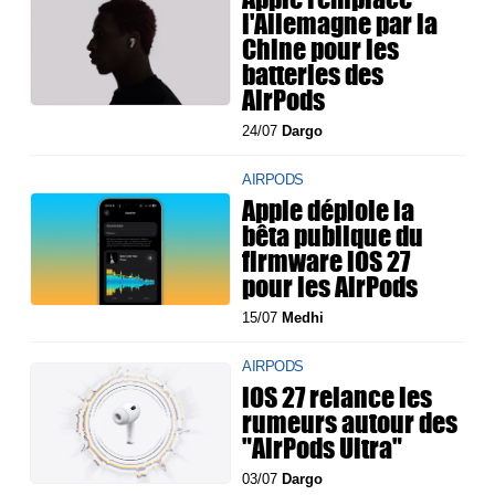
l'Allemagne par la
Chine pour les
batteries des
AirPods
24/07
Dargo
AIRPODS
Apple déploie la
bêta publique du
firmware iOS 27
pour les AirPods
15/07
Medhi
AIRPODS
iOS 27 relance les
rumeurs autour des
"AirPods Ultra"
03/07
Dargo