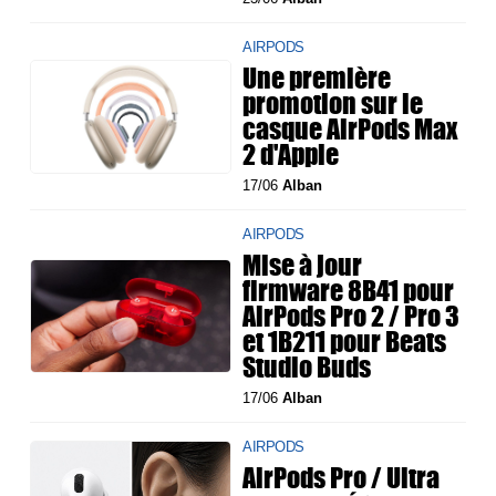
AIRPODS
Une première
promotion sur le
casque AirPods Max
2 d'Apple
17/06
Alban
AIRPODS
Mise à jour
firmware 8B41 pour
AirPods Pro 2 / Pro 3
et 1B211 pour Beats
Studio Buds
17/06
Alban
AIRPODS
AirPods Pro / Ultra