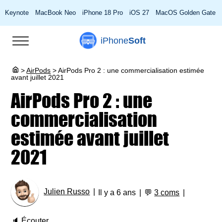
Keynote
MacBook Neo
iPhone 18 Pro
iOS 27
MacOS Golden Gate
iPhone
Soft
>
AirPods
>
AirPods Pro 2 : une commercialisation estimée
avant juillet 2021
AirPods Pro 2 : une
commercialisation
estimée avant juillet
2021
Julien Russo
Il y a 6 ans
💬
3 coms
🔈
Écouter