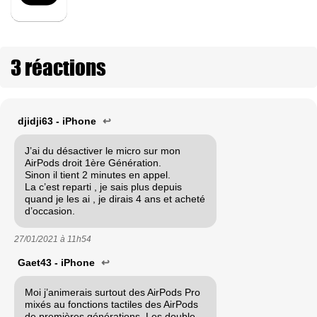
3 réactions
djidji63 - iPhone
↩
J’ai du désactiver le micro sur mon
AirPods droit 1ère Génération.
Sinon il tient 2 minutes en appel.
La c’est reparti , je sais plus depuis
quand je les ai , je dirais 4 ans et acheté
d’occasion.
27/01/2021 à
11h54
Gaet43 - iPhone
↩
Moi j’animerais surtout des AirPods Pro
mixés au fonctions tactiles des AirPods
de premières générations. Les double