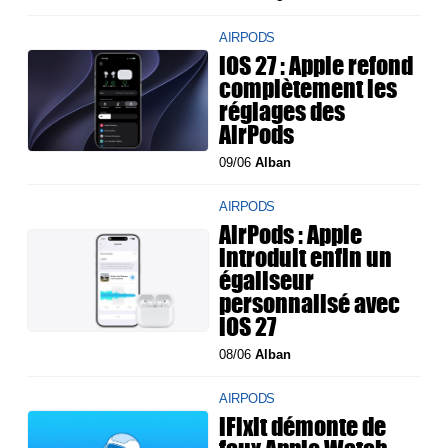
AIRPODS
iOS 27 : Apple refond
complètement les
réglages des
AirPods
09/06
Alban
AIRPODS
AirPods : Apple
introduit enfin un
égaliseur
personnalisé avec
iOS 27
08/06
Alban
AIRPODS
iFixit démonte de