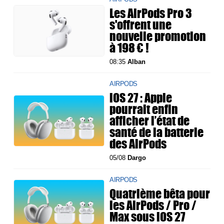
Les AirPods Pro 3
s'offrent une
nouvelle promotion
à 198 € !
08:35
Alban
AIRPODS
iOS 27 : Apple
pourrait enfin
afficher l’état de
santé de la batterie
des AirPods
05/08
Dargo
AIRPODS
Quatrième bêta pour
les AirPods / Pro /
Max sous iOS 27