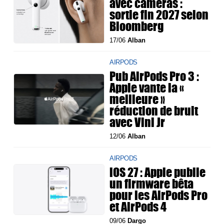
avec caméras :
sortie fin 2027 selon
Bloomberg
17/06
Alban
AIRPODS
Pub AirPods Pro 3 :
Apple vante la «
meilleure »
réduction de bruit
avec Vini Jr
12/06
Alban
AIRPODS
iOS 27 : Apple publie
un firmware bêta
pour les AirPods Pro
et AirPods 4
09/06
Dargo