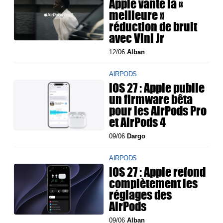
Apple vante la «
meilleure »
réduction de bruit
avec Vini Jr
12/06
Alban
AIRPODS
iOS 27 : Apple publie
un firmware bêta
pour les AirPods Pro
et AirPods 4
09/06
Dargo
AIRPODS
iOS 27 : Apple refond
complètement les
réglages des
AirPods
09/06
Alban