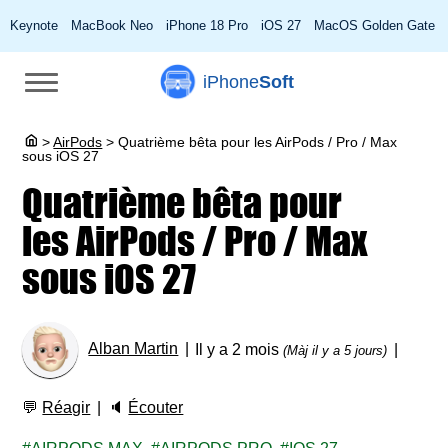
Keynote
MacBook Neo
iPhone 18 Pro
iOS 27
MacOS Golden Gate
iPhone
Soft
>
AirPods
>
Quatrième bêta pour les AirPods / Pro / Max
sous iOS 27
Quatrième bêta pour
les AirPods / Pro / Max
sous iOS 27
Alban Martin
Il y a 2 mois
(Màj il y a 5 jours)
💬
Réagir
🔈
Écouter