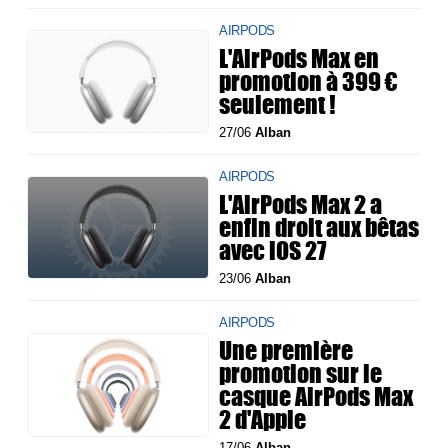
AIRPODS
L'AirPods Max en
promotion à 399 €
seulement !
27/06
Alban
AIRPODS
L'AirPods Max 2 a
enfin droit aux bêtas
avec iOS 27
23/06
Alban
AIRPODS
Une première
promotion sur le
casque AirPods Max
2 d'Apple
17/06
Alban