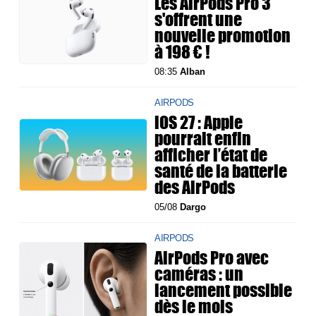
Les AirPods Pro 3
s'offrent une
nouvelle promotion
à 198 € !
08:35
Alban
AIRPODS
iOS 27 : Apple
pourrait enfin
afficher l’état de
santé de la batterie
des AirPods
05/08
Dargo
AIRPODS
AirPods Pro avec
caméras : un
lancement possible
dès le mois