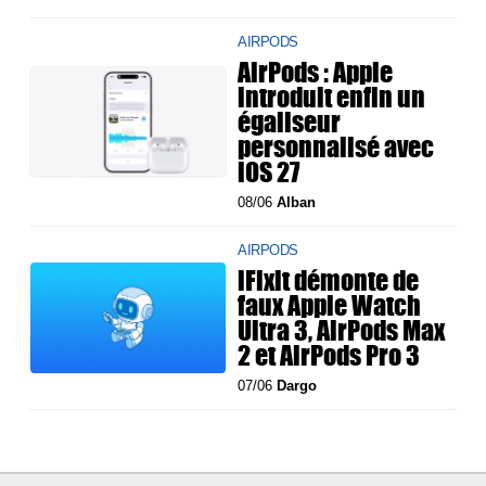
AIRPODS
AirPods : Apple
introduit enfin un
égaliseur
personnalisé avec
iOS 27
08/06
Alban
AIRPODS
iFixit démonte de
faux Apple Watch
Ultra 3, AirPods Max
2 et AirPods Pro 3
07/06
Dargo