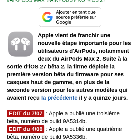
AIRPODS MAX
AIRPODS PRO
IOS 27
Apple vient de franchir une
nouvelle étape importante pour les
utilisateurs d'AirPods, notamment
deux du AirPods Max 2. Suite à la
sortie d’iOS 27 bêta 2, la firme déploie la
première version bêta du firmware pour ses
casques haut de gamme, en plus de la
seconde version pour les autres modèles qui
avaient reçu
la précédente
il y a quinze jours.
EDIT du 7/07
: Apple a publié une troisième
bêta, numéro de build 9A5314b.
EDIT du 4/08
: Apple a publié une quatrième
bêta, numéro de build 9A5336b.