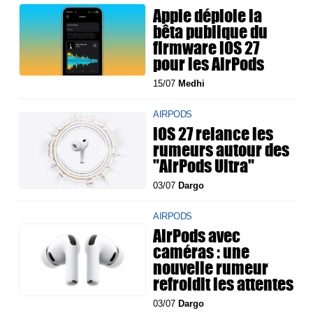
Apple déploie la
bêta publique du
firmware iOS 27
pour les AirPods
15/07
Medhi
AIRPODS
iOS 27 relance les
rumeurs autour des
"AirPods Ultra"
03/07
Dargo
AIRPODS
AirPods avec
caméras : une
nouvelle rumeur
refroidit les attentes
03/07
Dargo