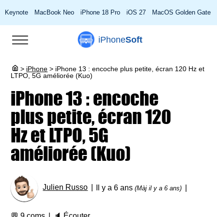
Keynote
MacBook Neo
iPhone 18 Pro
iOS 27
MacOS Golden Gate
iPhone
Soft
>
iPhone
>
iPhone 13 : encoche plus petite, écran 120 Hz et
LTPO, 5G améliorée (Kuo)
iPhone 13 : encoche
plus petite, écran 120
Hz et LTPO, 5G
améliorée (Kuo)
Julien Russo
Il y a 6 ans
(Màj il y a 6 ans)
💬
9 coms
🔈
Écouter