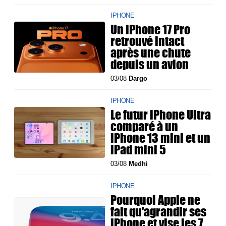
IPHONE
Un iPhone 17 Pro
retrouvé intact
après une chute
depuis un avion
03/08
Dargo
IPHONE
Le futur iPhone Ultra
comparé à un
iPhone 13 mini et un
iPad mini 5
03/08
Medhi
IPHONE
Pourquoi Apple ne
fait qu'agrandir ses
iPhone et vise les 7