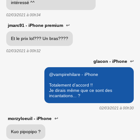
intéressé ^^
02/03/2021 à
00h34
jmarc91 - iPhone premium
↩
Et le prix lol??? Un bras????
02/03/2021 à
00h32
glacon - iPhone
↩
@vampirehilare - iPhone
Totalement d’accord !!
Je dirais même que ce sont des
incantations... ?
02/03/2021 à
00h30
morzyloeuil - iPhone
↩
Kuo pipopipo ?