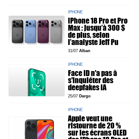
IPHONE
iPhone 18 Pro et Pro
Max : jusqu’à 300 $
de plus, selon
l’analyste Jeff Pu
31/07
Alban
IPHONE
Face ID n'a pas à
s'inquiéter des
deepfakes IA
25/07
Dargo
IPHONE
Apple veut une
ristourne de 20 %
sur les écrans OLED