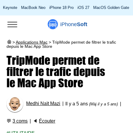
Keynote
MacBook Neo
iPhone 18 Pro
iOS 27
MacOS Golden Gate
iPhone
Soft
>
Applications Mac
>
TripMode permet de filtrer le trafic
depuis le Mac App Store
TripMode permet de
filtrer le trafic depuis
le Mac App Store
Medhi Naït Mazi
Il y a 5 ans
(Màj il y a 5 ans)
💬
3 coms
🔈
Écouter