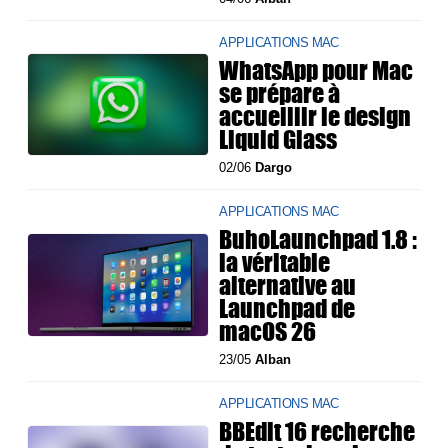
APPLICATIONS MAC
WhatsApp pour Mac
se prépare à
accueillir le design
Liquid Glass
02/06
Dargo
APPLICATIONS MAC
BuhoLaunchpad 1.8 :
la véritable
alternative au
Launchpad de
macOS 26
23/05
Alban
APPLICATIONS MAC
BBEdit 16 recherche