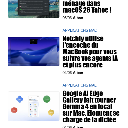
ménage dans
macOS 26 Tahoe !
05/06
Alban
APPLICATIONS MAC
Notchly utilise
l'encoche du
MacBook pour vous
suivre vos agents IA
et plus encore
04/06
Alban
APPLICATIONS MAC
Google AI Edge
Gallery fait tourner
Gemma 4 en local
sur Mac, Eloquent se
charge de la dictée
04/06
Alban