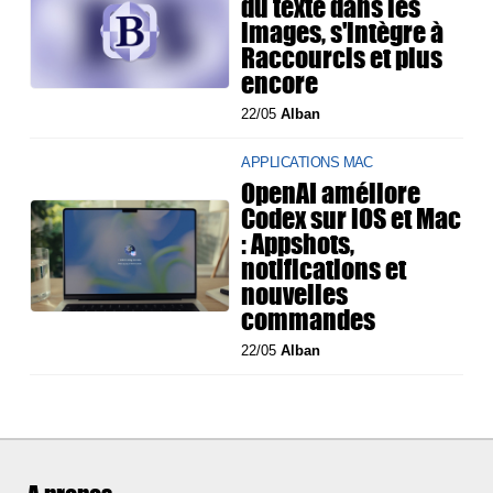
du texte dans les
images, s'intègre à
Raccourcis et plus
encore
22/05
Alban
APPLICATIONS MAC
OpenAI améliore
Codex sur iOS et Mac
: Appshots,
notifications et
nouvelles
commandes
22/05
Alban