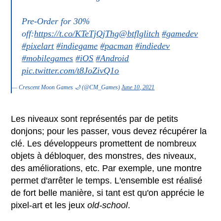
Pre-Order for 30%
off:
https://t.co/KTeTjQjThg
@btflglitch
#gamedev
#pixelart
#indiegame
#pacman
#indiedev
#mobilegames
#iOS
#Android
pic.twitter.com/t8JoZivQ1o
— Crescent Moon Games 🌙 (@CM_Games)
June 10, 2021
Les niveaux sont représentés par de petits
donjons; pour les passer, vous devez récupérer la
clé. Les développeurs promettent de nombreux
objets à débloquer, des monstres, des niveaux,
des améliorations, etc. Par exemple, une montre
permet d'arrêter le temps. L'ensemble est réalisé
de fort belle manière, si tant est qu'on apprécie le
pixel-art et les jeux
old-school
.