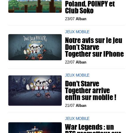
Poland, POINPY et
Club Soko
23/07
Alban
JEUX MOBILE
Notre avis sur le jeu
Don’t Starve
Together sur iPhone
22/07
Alban
JEUX MOBILE
Don't Starve
Together arrive
enfin sur mobile !
21/07
Alban
JEUX MOBILE
War Legends : un