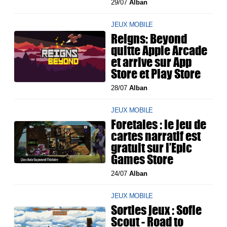
29/07
Alban
JEUX MOBILE
Reigns: Beyond
quitte Apple Arcade
et arrive sur App
Store et Play Store
28/07
Alban
JEUX MOBILE
Foretales : le jeu de
cartes narratif est
gratuit sur l’Epic
Games Store
24/07
Alban
JEUX MOBILE
Sorties jeux : Sofie
Scout - Road to