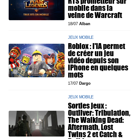
RTS prometteur sur
mobile dans la
veine de Warcraft
18/07
Alban
JEUX MOBILE
Roblox : l'IA permet
de créer un jeu
vidéo depuis son
iPhone en quelques
mots
17/07
Dargo
JEUX MOBILE
Sorties jeux :
Outliver: Tribulation,
The Walking Dead:
Aftermath, Lost
Twins 2 et Catch &