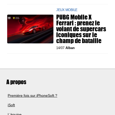
JEUX MOBILE
PUBG Mobile X
Ferrari : prenez le
volant de supercars
iconiques sur le
champ de bataille
14/07
Alban
A propos
Première fois sur iPhoneSoft ?
iSoft
L'équipe