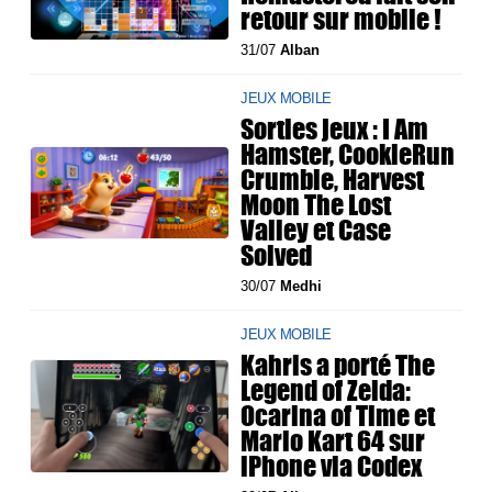
retour sur mobile !
31/07
Alban
JEUX MOBILE
Sorties jeux : I Am
Hamster, CookieRun
Crumble, Harvest
Moon The Lost
Valley et Case
Solved
30/07
Medhi
JEUX MOBILE
Kahris a porté The
Legend of Zelda:
Ocarina of Time et
Mario Kart 64 sur
iPhone via Codex