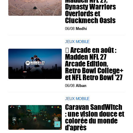
Dynasty Warriors
Overlords et
Cluckmech Oasis
06/08
Medhi
JEUX MOBILE
 Arcade en août :
Madden NFL 27
Arcade Edition,
Retro Bowl College+
et NFL Retro Bowl '27
06/08
Alban
JEUX MOBILE
Caravan SandWitch
: une vision douce et
colorée du monde
d'après