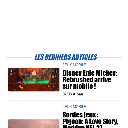
LES DERNIERS ARTICLES
JEUX MOBILE
Disney Epic Mickey:
Rebrushed arrive
sur mobile !
07/08
Alban
JEUX MOBILE
Sorties jeux :
Pigeon: A Love Story,
Madden NFL 27,