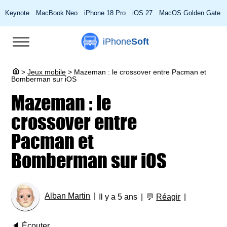
Keynote
MacBook Neo
iPhone 18 Pro
iOS 27
MacOS Golden Gate
iPhone
Soft
>
Jeux mobile
>
Mazeman : le crossover entre Pacman et
Bomberman sur iOS
Mazeman : le
crossover entre
Pacman et
Bomberman sur iOS
Alban Martin
Il y a 5 ans
💬
Réagir
🔈
Écouter