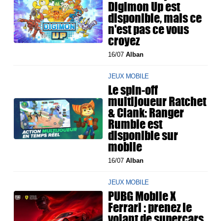
Digimon Up est
disponible, mais ce
n'est pas ce vous
croyez
16/07
Alban
JEUX MOBILE
Le spin-off
multijoueur Ratchet
& Clank: Ranger
Rumble est
disponible sur
mobile
16/07
Alban
JEUX MOBILE
PUBG Mobile X
Ferrari : prenez le
volant de supercars