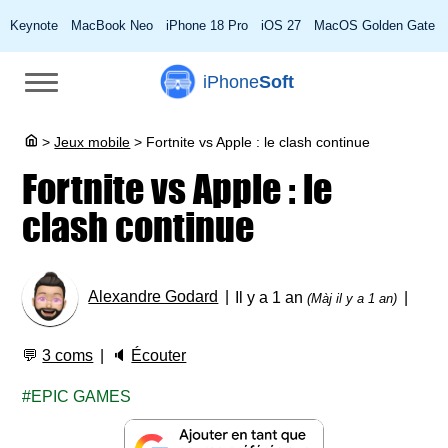
Keynote
MacBook Neo
iPhone 18 Pro
iOS 27
MacOS Golden Gate
iPhone
Soft
>
Jeux mobile
>
Fortnite vs Apple : le clash continue
Fortnite vs Apple : le
clash continue
Alexandre Godard
Il y a 1 an
(Màj il y a 1 an)
💬
3 coms
🔈
Écouter
EPIC GAMES