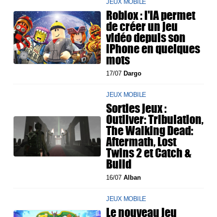
JEUX MOBILE
Roblox : l'IA permet
de créer un jeu
vidéo depuis son
iPhone en quelques
mots
17/07
Dargo
JEUX MOBILE
Sorties jeux :
Outliver: Tribulation,
The Walking Dead:
Aftermath, Lost
Twins 2 et Catch &
Build
16/07
Alban
JEUX MOBILE
Le nouveau jeu