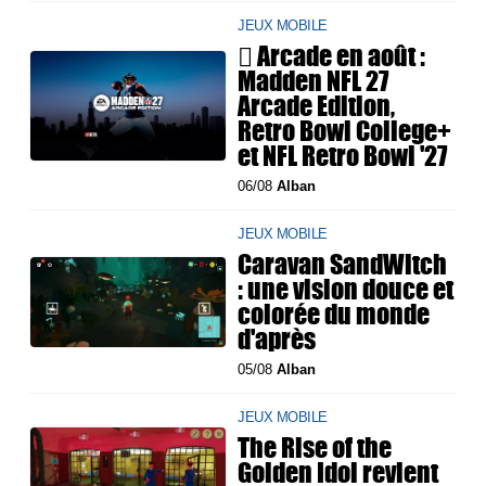
JEUX MOBILE
 Arcade en août :
Madden NFL 27
Arcade Edition,
Retro Bowl College+
et NFL Retro Bowl '27
06/08
Alban
JEUX MOBILE
Caravan SandWitch
: une vision douce et
colorée du monde
d'après
05/08
Alban
JEUX MOBILE
The Rise of the
Golden Idol revient