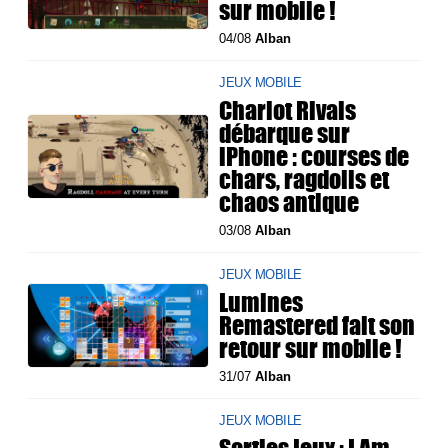
sur mobile !
04/08
Alban
JEUX MOBILE
Chariot Rivals
débarque sur
iPhone : courses de
chars, ragdolls et
chaos antique
03/08
Alban
JEUX MOBILE
Lumines
Remastered fait son
retour sur mobile !
31/07
Alban
JEUX MOBILE