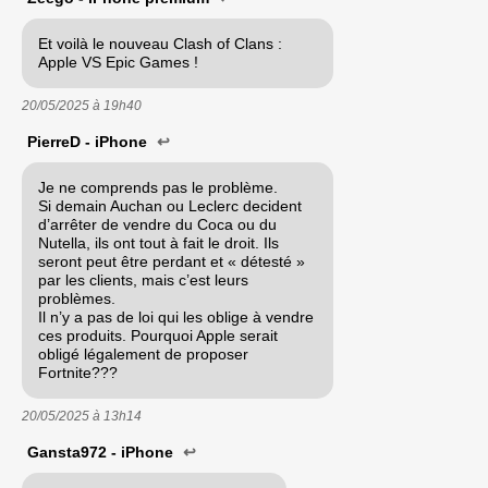
Et voilà le nouveau Clash of Clans :
Apple VS Epic Games !
20/05/2025 à
19h40
PierreD - iPhone
↩
Je ne comprends pas le problème.
Si demain Auchan ou Leclerc decident
d’arrêter de vendre du Coca ou du
Nutella, ils ont tout à fait le droit. Ils
seront peut être perdant et « détesté »
par les clients, mais c’est leurs
problèmes.
Il n’y a pas de loi qui les oblige à vendre
ces produits. Pourquoi Apple serait
obligé légalement de proposer
Fortnite???
20/05/2025 à
13h14
Gansta972 - iPhone
↩