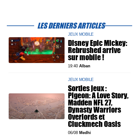
LES DERNIERS ARTICLES
JEUX MOBILE
Disney Epic Mickey:
Rebrushed arrive
sur mobile !
19:40
Alban
JEUX MOBILE
Sorties jeux :
Pigeon: A Love Story,
Madden NFL 27,
Dynasty Warriors
Overlords et
Cluckmech Oasis
06/08
Medhi