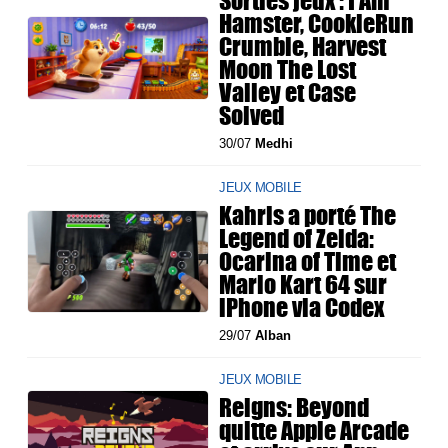
Sorties jeux : I Am
Hamster, CookieRun
Crumble, Harvest
Moon The Lost
Valley et Case
Solved
30/07
Medhi
JEUX MOBILE
Kahris a porté The
Legend of Zelda:
Ocarina of Time et
Mario Kart 64 sur
iPhone via Codex
29/07
Alban
JEUX MOBILE
Reigns: Beyond
quitte Apple Arcade