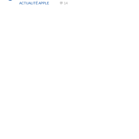
ACTUALITÉ APPLE
💬 14