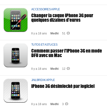
ACCESSOIRES APPLE
Changer la coque iPhone 3G pour
quelques dizaines d'euros
Il y a 18 ans
Medhi
51
TUTOS ET ASTUCES
Comment passer l'iPhone 3G en mode
DFU avec un Mac
Il y a 18 ans
Medhi
12
JAILBREAK APPLE
iPhone 3G désimlocké par logiciel
Il y a 18 ans
Medhi
3