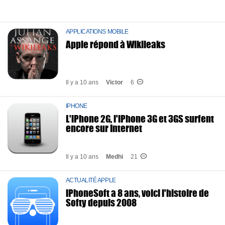
APPLICATIONS MOBILE
Apple répond à Wikileaks
Il y a 10 ans
Victor
6
IPHONE
L'iPhone 2G, l'iPhone 3G et 3GS surfent
encore sur Internet
Il y a 10 ans
Medhi
21
ACTUALITÉ APPLE
iPhoneSoft a 8 ans, voici l'histoire de
Softy depuis 2008