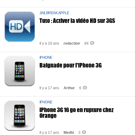
JAILBREAK APPLE
Tuto : Activer la vidéo HD sur 3GS
Il y a 16 ans
redaction
84
IPHONE
Baignade pour l'iPhone 3G
Il y a 17 ans
Arthur
6
IPHONE
iPhone 3G 16 go en rupture chez
Orange
Il y a 17 ans
Medhi
3