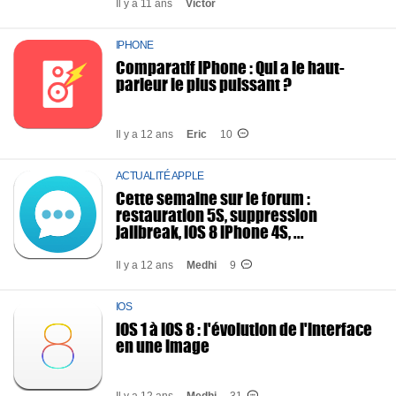
Il y a 11 ans
Victor
IPHONE
Comparatif iPhone : Qui a le haut-
parleur le plus puissant ?
Il y a 12 ans
Eric
10
ACTUALITÉ APPLE
Cette semaine sur le forum :
restauration 5S, suppression
jailbreak, iOS 8 iPhone 4S, ...
Il y a 12 ans
Medhi
9
IOS
iOS 1 à iOS 8 : l'évolution de l'interface
en une image