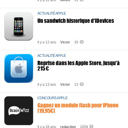
Il y a 12 ans
Medhi
31
ACTUALITÉ APPLE
Un sandwich historique d'iDevices
Il y a 12 ans
Victor
35
ACTUALITÉ APPLE
Reprise dans les Apple Store, jusqu'à
215 €
Il y a 13 ans
Victor
13
CONCOURS APPLE
Gagnez un module flash pour iPhone
(19,95€)
Il y a 16 ans
redaction
1059