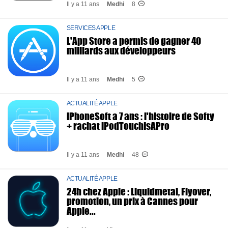
Il y a 11 ans
Medhi
8
SERVICES APPLE
L'App Store a permis de gagner 40
milliards aux développeurs
Il y a 11 ans
Medhi
5
ACTUALITÉ APPLE
iPhoneSoft a 7 ans : l'histoire de Softy
+ rachat iPodTouchIsAPro
Il y a 11 ans
Medhi
48
ACTUALITÉ APPLE
24h chez Apple : Liquidmetal, Flyover,
promotion, un prix à Cannes pour
Apple...