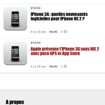
IPHONE
iPhone 3G : quelles nouveautés
logicielles pour iPhone OS 2 ?
Il y a 18 ans
Medhi
5
IPHONE
Apple présente l'iPhone 3G sous iOS 2
avec puce GPS et App Store
Il y a 18 ans
Medhi
1
A propos