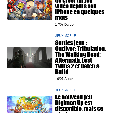
de créer un jeu
vidéo depuis son
iPhone en quelques
mots
17/07
Dargo
JEUX MOBILE
Sorties jeux :
Outliver: Tribulation,
The Walking Dead:
Aftermath, Lost
Twins 2 et Catch &
Build
16/07
Alban
JEUX MOBILE
Le nouveau jeu
Digimon Up est
disponible, mais ce