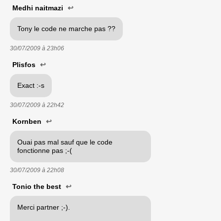
Medhi naitmazi
↩
Tony le code ne marche pas ??
30/07/2009 à
23h06
Plisfos
↩
Exact :-s
30/07/2009 à
22h42
Kornben
↩
Ouai pas mal sauf que le code
fonctionne pas ;-(
30/07/2009 à
22h08
Tonio the best
↩
Merci partner ;-).