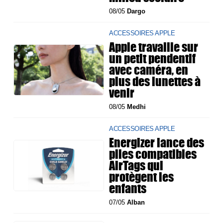
08/05
Dargo
ACCESSOIRES APPLE
Apple travaille sur
un petit pendentif
avec caméra, en
plus des lunettes à
venir
08/05
Medhi
ACCESSOIRES APPLE
Energizer lance des
piles compatibles
AirTags qui
protègent les
enfants
07/05
Alban