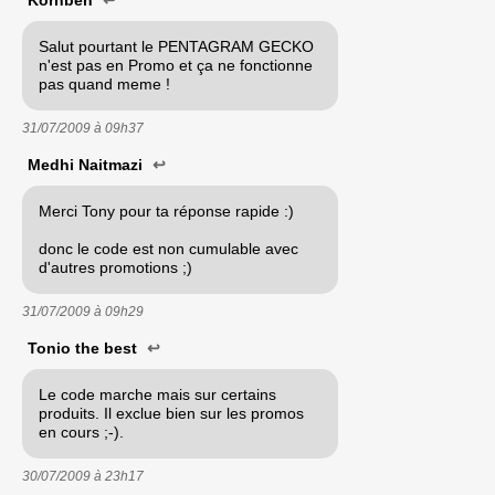
Salut pourtant le PENTAGRAM GECKO
n'est pas en Promo et ça ne fonctionne
pas quand meme !
31/07/2009 à
09h37
Medhi Naitmazi
↩
Merci Tony pour ta réponse rapide :)
donc le code est non cumulable avec
d'autres promotions ;)
31/07/2009 à
09h29
Tonio the best
↩
Le code marche mais sur certains
produits. Il exclue bien sur les promos
en cours ;-).
30/07/2009 à
23h17