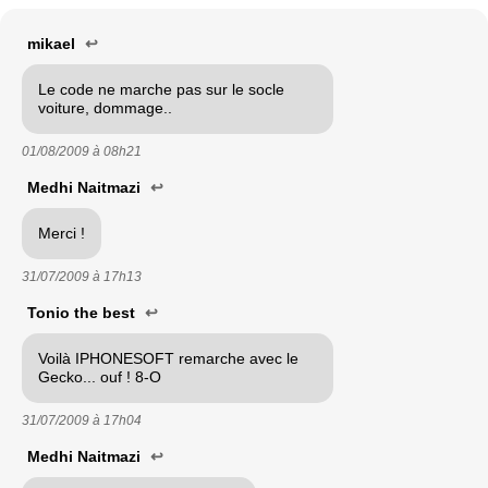
mikael
↩
Le code ne marche pas sur le socle
voiture, dommage..
01/08/2009 à
08h21
Medhi Naitmazi
↩
Merci !
31/07/2009 à
17h13
Tonio the best
↩
Voilà IPHONESOFT remarche avec le
Gecko... ouf ! 8-O
31/07/2009 à
17h04
Medhi Naitmazi
↩