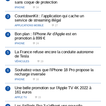
sans coque de protection
IPHONE
💬 34
CountdownKit : l’application qui cache un
service de streaming illégal
APPLICATIONS MOBILE
💬 27
Bon plan : l'iPhone Air d'Apple est en
promotion à 899 €
IPHONE
💬 24
La France refuse encore la conduite autonome
de Tesla
VÉHICULES
💬 19
Souhaitez-vous que l'iPhone 18 Pro propose la
recharge inversée
IPHONE
💬 16
Une belle promotion sur l'Apple TV 4K 2022 à
161 euros
APPLE TV
💬 15
Les AirPods Pro 3 s'offrent une nouvelle