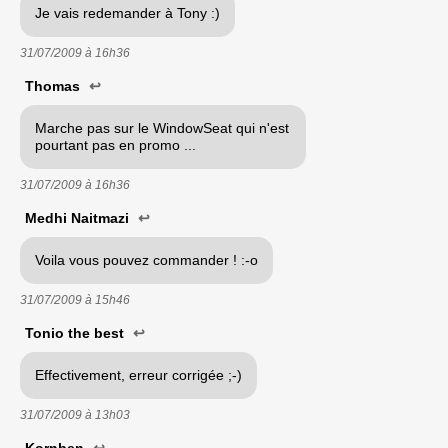
Je vais redemander à Tony :)
31/07/2009 à
16h36
Thomas
↩
Marche pas sur le WindowSeat qui n'est
pourtant pas en promo ...
31/07/2009 à
16h36
Medhi Naitmazi
↩
Voila vous pouvez commander ! :-o
31/07/2009 à
15h46
Tonio the best
↩
Effectivement, erreur corrigée ;-)
31/07/2009 à
13h03
Kornben
↩