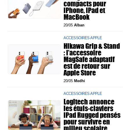
compacts pour
iPhone, iPad et
MacBook
20/05
Alban
ACCESSOIRES APPLE
Hikawa Grip & Stand
: l’accessoire
MagSafe adaptatif
est de retour sur
Apple Store
20/05
Medhi
ACCESSOIRES APPLE
Logitech annonce
les étuis-claviers
iPad Rugged pensés
pour survivre en
milieu scolaire