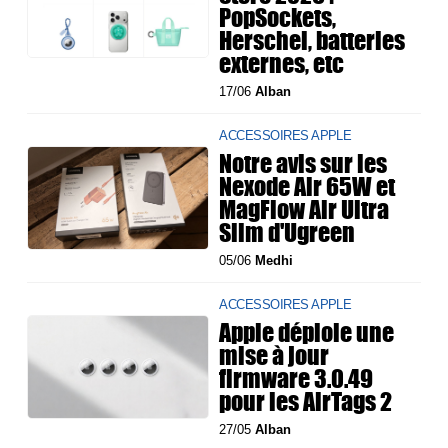
PopSockets,
Herschel, batteries
externes, etc
17/06
Alban
ACCESSOIRES APPLE
Notre avis sur les
Nexode Air 65W et
MagFlow Air Ultra
Slim d'Ugreen
05/06
Medhi
ACCESSOIRES APPLE
Apple déploie une
mise à jour
firmware 3.0.49
pour les AirTags 2
27/05
Alban