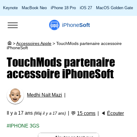
Keynote
MacBook Neo
iPhone 18 Pro
iOS 27
MacOS Golden Gate
iPhone
Soft
>
Accessoires Apple
>
TouchMods partenaire accessoire
iPhoneSoft
TouchMods partenaire
accessoire iPhoneSoft
Medhi Naït Mazi
Il y a 17 ans
💬
15 coms
🔈
Écouter
(Màj il y a 17 ans)
IPHONE 3GS