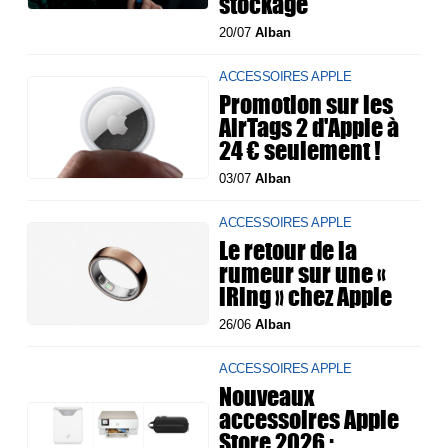
stockage
20/07
Alban
ACCESSOIRES APPLE
Promotion sur les
AirTags 2 d'Apple à
24 € seulement !
03/07
Alban
ACCESSOIRES APPLE
Le retour de la
rumeur sur une «
iRing » chez Apple
26/06
Alban
ACCESSOIRES APPLE
Nouveaux
accessoires Apple
Store 2026 :