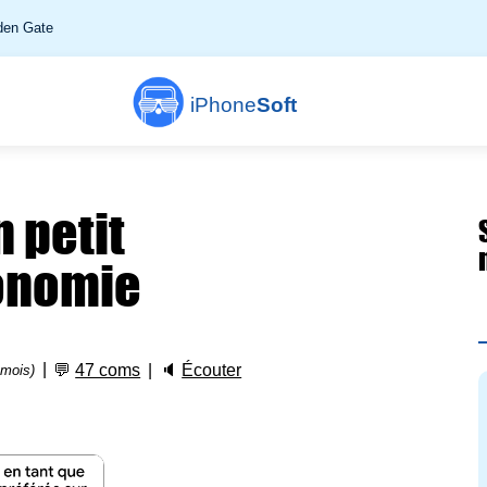
en Gate
iPhone
Soft
n petit
onomie
💬
47 coms
🔈
Écouter
 mois)