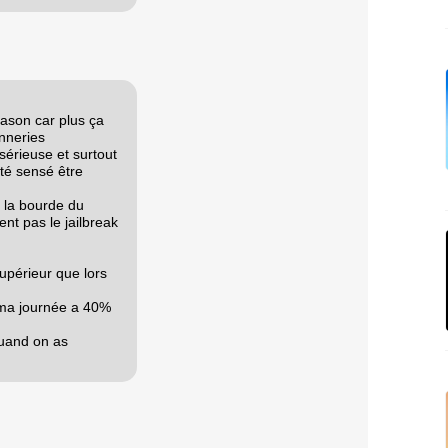
lason car plus ça
onneries
sérieuse et surtout
été sensé être
it la bourde du
ient pas le jailbreak
upérieur que lors
i ma journée a 40%
quand on as