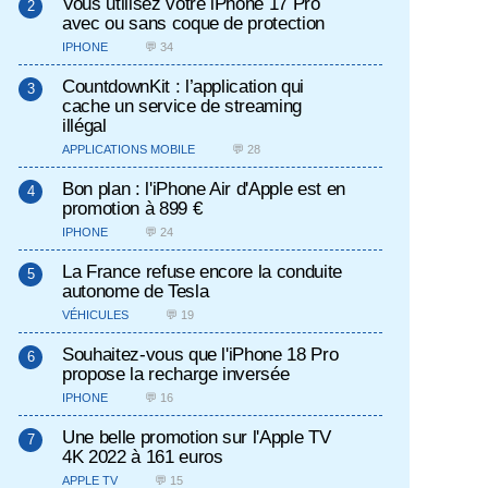
Vous utilisez votre iPhone 17 Pro
avec ou sans coque de protection
IPHONE
💬 34
CountdownKit : l’application qui
cache un service de streaming
illégal
APPLICATIONS MOBILE
💬 28
Bon plan : l'iPhone Air d'Apple est en
promotion à 899 €
IPHONE
💬 24
La France refuse encore la conduite
autonome de Tesla
VÉHICULES
💬 19
Souhaitez-vous que l'iPhone 18 Pro
propose la recharge inversée
IPHONE
💬 16
Une belle promotion sur l'Apple TV
4K 2022 à 161 euros
APPLE TV
💬 15