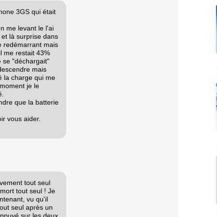
iPhone 3GS qui était
en me levant le l'ai
 et là surprise dans
le redémarrant mais
il me restait 43%
e se "déchargait"
e descendre mais
hé la charge qui me
 moment je le
é.
ndre que la batterie
ir vous aider.
ivement tout seul
mort tout seul ! Je
ntenant, vu qu'il
 tout seul après un
appuyé sur les deux