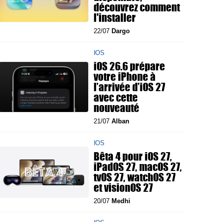
découvrez comment
l'installer
22/07
Dargo
IOS
iOS 26.6 prépare
votre iPhone à
l’arrivée d’iOS 27
avec cette
nouveauté
21/07
Alban
IOS
Bêta 4 pour iOS 27,
iPadOS 27, macOS 27,
tvOS 27, watchOS 27
et visionOS 27
20/07
Medhi