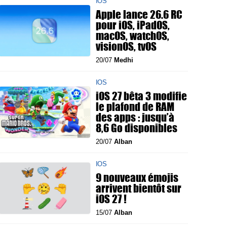
IOS
Apple lance 26.6 RC
pour iOS, iPadOS,
macOS, watchOS,
visionOS, tvOS
20/07
Medhi
IOS
iOS 27 bêta 3 modifie
le plafond de RAM
des apps : jusqu’à
8,6 Go disponibles
20/07
Alban
IOS
9 nouveaux émojis
arrivent bientôt sur
iOS 27 !
15/07
Alban