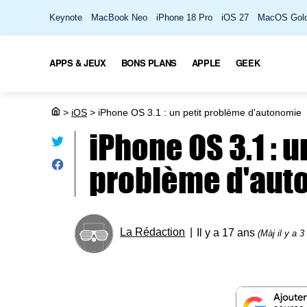
Keynote
MacBook Neo
iPhone 18 Pro
iOS 27
MacOS Gold
APPS & JEUX
BONS PLANS
APPLE
GEEK
>
iOS
>
iPhone OS 3.1 : un petit problème d'autonomie
iPhone OS 3.1 : u
problème d'aut
La Rédaction
Il y a 17 ans
(Màj il y a 3