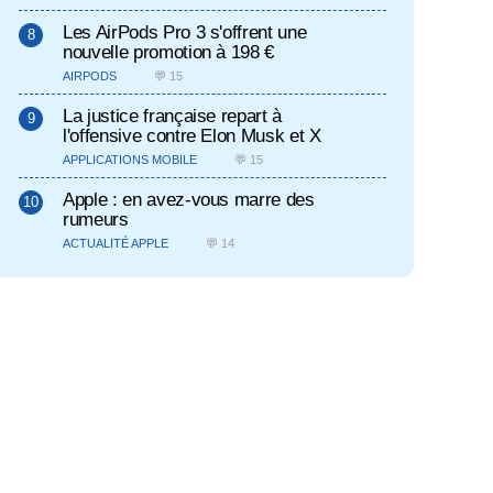
Les AirPods Pro 3 s'offrent une
nouvelle promotion à 198 €
AIRPODS
💬 15
La justice française repart à
l'offensive contre Elon Musk et X
APPLICATIONS MOBILE
💬 15
Apple : en avez-vous marre des
rumeurs
ACTUALITÉ APPLE
💬 14