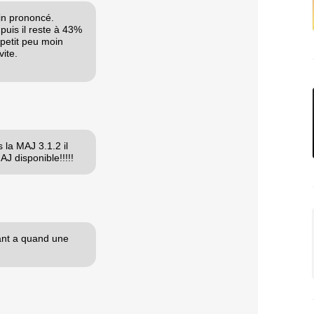
in prononcé.
uis il reste à 43%
petit peu moin
ite.
 la MAJ 3.1.2 il
AJ disponible!!!!!
çant a quand une