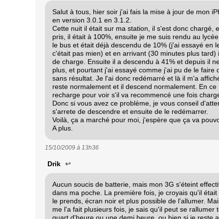
Salut à tous, hier soir j'ai fais la mise à jour de mon 
en version 3.0.1 en 3.1.2.
Cette nuit il était sur ma station, il s'est donc chargé, 
pris, il était à 100%, ensuite je me suis rendu au lycée
le bus et était déjà descendu de 10% (j'ai essayé en 
c'était pas mien) et en arrivant (30 minutes plus tard) 
de charge. Ensuite il a descendu à 41% et depuis il n
plus, et pourtant j'ai essayé comme j'ai pu de le fair
sans résultat. Je l'ai donc redémarré et là il m'a affic
reste normalement et il descend normalement. En ce
recharge pour voir s'il va recommencé une fois charg
Donc si vous avez ce problème, je vous conseil d'atte
s'arrete de descendre et ensuite de le redémarrer.
Voilà, ça a marché pour moi, j'espère que ça va pouvo
A plus.
15/10/2009 à
13h36
Drik
↩
Aucun soucis de batterie, mais mon 3G s'éteint effect
dans ma poche. La première fois, je croyais qu'il était 
le prends, écran noir et plus possible de l'allumer. Mai
me l'a fait plusieurs fois, je sais qu'il peut se rallumer
quart d'heure ou une demi heure, ou bien si je reste 