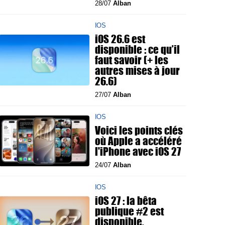
28/07
Alban
IOS
iOS 26.6 est
disponible : ce qu’il
faut savoir (+ les
autres mises à jour
26.6)
27/07
Alban
IOS
Voici les points clés
où Apple a accéléré
l'iPhone avec iOS 27
24/07
Alban
IOS
iOS 27 : la bêta
publique #2 est
disponible,