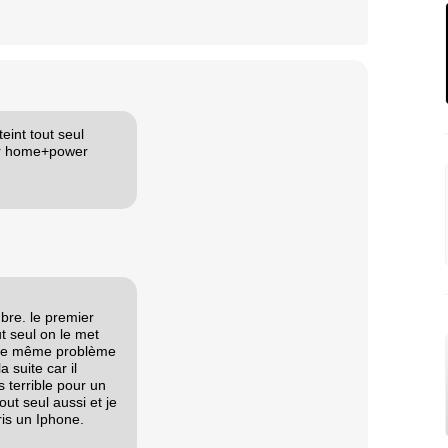
teint tout seul
sur home+power
mbre. le premier
t seul on le met
s le même problème
a suite car il
 terrible pour un
out seul aussi et je
ris un Iphone.