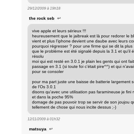
29/12/2009 à
19h18
the rock seb
↩
vive apple et leurs sérieux !!!
heureusement que le jaibreak est là pour redorer le b
vient et plus l'iphone devient une daube avec leurs c
pourquoi régresser ? pour une firme qui se dit la plus 
que le problème est été signalé depuis la 3.1 et qu'il 
résolu
moi qui est resté en 3.0.1 je plain les gents qui ont fa
passage en 3.1 (si toute foi c'était pire^^) et qui n'ava
pour se consoler
pour ma part juste une baisse de batterie largement s
de l'Os 3.0.1
disons qu'avec une utilisation pas faramineuse je fin
et dans la poche 95%
domage de pas pouvoir trop se servir de son joujou 
tellement de chose qui nous incite dessus ;-)
12/11/2009 à
01h32
matsuya
↩