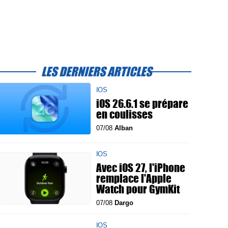
LES DERNIERS ARTICLES
IOS
iOS 26.6.1 se prépare
en coulisses
07/08
Alban
IOS
Avec iOS 27, l'iPhone
remplace l'Apple
Watch pour GymKit
07/08
Dargo
IOS