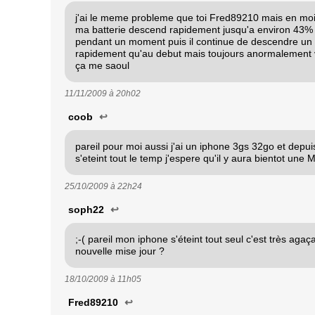
j'ai le meme probleme que toi Fred89210 mais en mo
ma batterie descend rapidement jusqu'a environ 43% p
pendant un moment puis il continue de descendre un 
rapidement qu'au debut mais toujours anormalement v
ça me saoul
11/11/2009 à
20h02
coob
↩
pareil pour moi aussi j'ai un iphone 3gs 32go et depuis
s'eteint tout le temp j'espere qu'il y aura bientot une M
25/10/2009 à
22h24
soph22
↩
;-( pareil mon iphone s'éteint tout seul c'est très aga
nouvelle mise jour ?
18/10/2009 à
11h05
Fred89210
↩