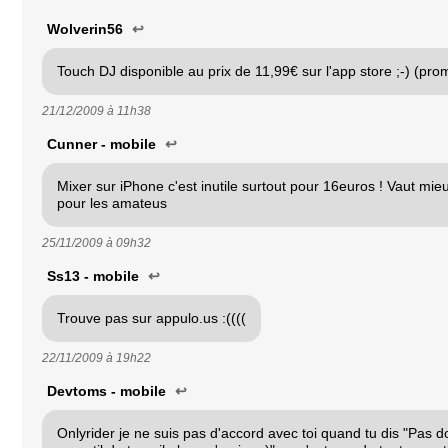
Wolverin56
↩
Touch DJ disponible au prix de 11,99€ sur l'app store ;-) (pro
21/12/2009 à
11h38
Cunner - mobile
↩
Mixer sur iPhone c'est inutile surtout pour 16euros ! Vaut mieu 
pour les amateus
25/11/2009 à
09h32
Ss13 - mobile
↩
Trouve pas sur appulo.us :((((
22/11/2009 à
19h22
Devtoms - mobile
↩
Onlyrider je ne suis pas d'accord avec toi quand tu dis "Pas d