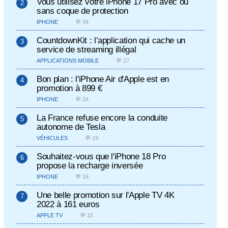
Vous utilisez votre iPhone 17 Pro avec ou
sans coque de protection
IPHONE
💬 34
CountdownKit : l’application qui cache un
service de streaming illégal
APPLICATIONS MOBILE
💬 27
Bon plan : l'iPhone Air d'Apple est en
promotion à 899 €
IPHONE
💬 24
La France refuse encore la conduite
autonome de Tesla
VÉHICULES
💬 19
Souhaitez-vous que l'iPhone 18 Pro
propose la recharge inversée
IPHONE
💬 16
Une belle promotion sur l'Apple TV 4K
2022 à 161 euros
APPLE TV
💬 15