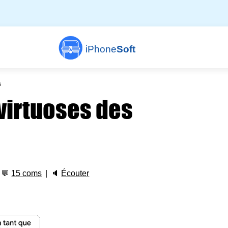
iPhone
Soft
s
 virtuoses des
💬
15 coms
🔈
Écouter