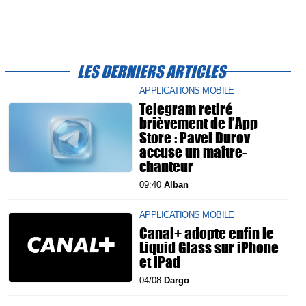
LES DERNIERS ARTICLES
APPLICATIONS MOBILE
Telegram retiré
brièvement de l’App
Store : Pavel Durov
accuse un maître-
chanteur
09:40
Alban
APPLICATIONS MOBILE
Canal+ adopte enfin le
Liquid Glass sur iPhone
et iPad
04/08
Dargo