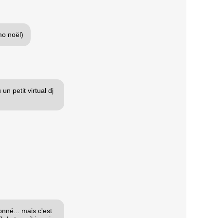
mo noël)
un petit virtual dj
onné... mais c'est