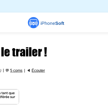
iPhone
Soft
e trailer !
💬
5 coms
🔈
Écouter
)