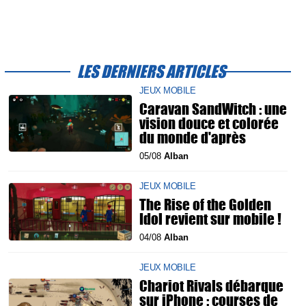
LES DERNIERS ARTICLES
JEUX MOBILE
Caravan SandWitch : une
vision douce et colorée
du monde d'après
05/08
Alban
JEUX MOBILE
The Rise of the Golden
Idol revient sur mobile !
04/08
Alban
JEUX MOBILE
Chariot Rivals débarque
sur iPhone : courses de