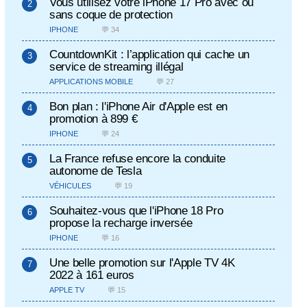
Vous utilisez votre iPhone 17 Pro avec ou
sans coque de protection
IPHONE
💬 34
CountdownKit : l’application qui cache un
service de streaming illégal
APPLICATIONS MOBILE
💬 27
Bon plan : l'iPhone Air d'Apple est en
promotion à 899 €
IPHONE
💬 24
La France refuse encore la conduite
autonome de Tesla
VÉHICULES
💬 19
Souhaitez-vous que l'iPhone 18 Pro
propose la recharge inversée
IPHONE
💬 16
Une belle promotion sur l'Apple TV 4K
2022 à 161 euros
APPLE TV
💬 15