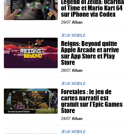
Legend of Zelda: Ocarina
of Time et Mario Kart 64
sur iPhone via Codex
29/07
Alban
JEUX MOBILE
Reigns: Beyond quitte
Apple Arcade et arrive
sur App Store et Play
Store
28/07
Alban
JEUX MOBILE
Foretales : le jeu de
cartes narratif est
gratuit sur l’Epic Games
Store
24/07
Alban
JEUX MOBILE