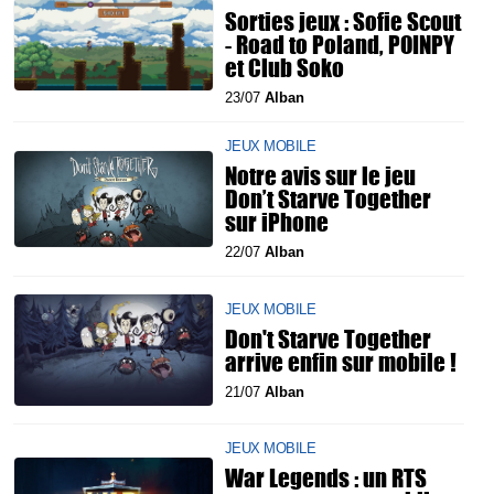
Sorties jeux : Sofie Scout
- Road to Poland, POINPY
et Club Soko
23/07
Alban
JEUX MOBILE
Notre avis sur le jeu
Don’t Starve Together
sur iPhone
22/07
Alban
JEUX MOBILE
Don't Starve Together
arrive enfin sur mobile !
21/07
Alban
JEUX MOBILE
War Legends : un RTS