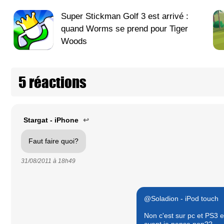
Super Stickman Golf 3 est arrivé :
quand Worms se prend pour Tiger
Woods
5 réactions
Stargat - iPhone
↩
Faut faire quoi?
31/08/2011 à
18h49
@Soladion - iPod touch
Non c'est sur pc et PS3 e
avant je pense non??