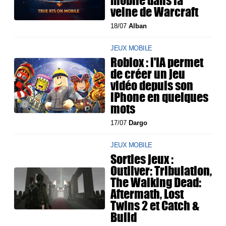
mobile dans la
veine de Warcraft
18/07
Alban
JEUX MOBILE
Roblox : l'IA permet
de créer un jeu
vidéo depuis son
iPhone en quelques
mots
17/07
Dargo
JEUX MOBILE
Sorties jeux :
Outliver: Tribulation,
The Walking Dead:
Aftermath, Lost
Twins 2 et Catch &
Build