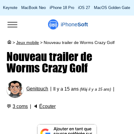
Keynote
MacBook Neo
iPhone 18 Pro
iOS 27
MacOS Golden Gate
iPhone
Soft
>
Jeux mobile
>
Nouveau trailer de Worms Crazy Golf
Nouveau trailer de
Worms Crazy Golf
Genitouch
Il y a 15 ans
(Màj il y a 15 ans)
💬
3 coms
🔈
Écouter