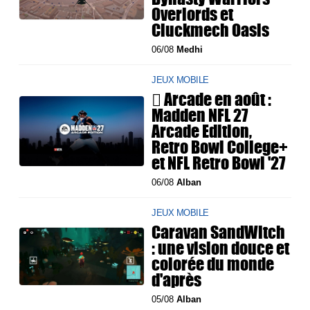
Overlords et
Cluckmech Oasis
06/08
Medhi
JEUX MOBILE
 Arcade en août :
Madden NFL 27
Arcade Edition,
Retro Bowl College+
et NFL Retro Bowl '27
06/08
Alban
JEUX MOBILE
Caravan SandWitch
: une vision douce et
colorée du monde
d'après
05/08
Alban