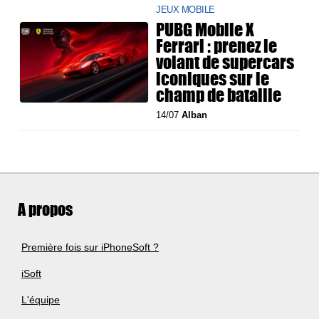
JEUX MOBILE
PUBG Mobile X
Ferrari : prenez le
volant de supercars
iconiques sur le
champ de bataille
14/07
Alban
A propos
Première fois sur iPhoneSoft ?
iSoft
L'équipe