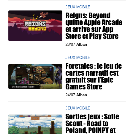
JEUX MOBILE
Reigns: Beyond
quitte Apple Arcade
et arrive sur App
Store et Play Store
28/07
Alban
JEUX MOBILE
Foretales : le jeu de
cartes narratif est
gratuit sur l’Epic
Games Store
24/07
Alban
JEUX MOBILE
Sorties jeux : Sofie
Scout - Road to
Poland, POINPY et