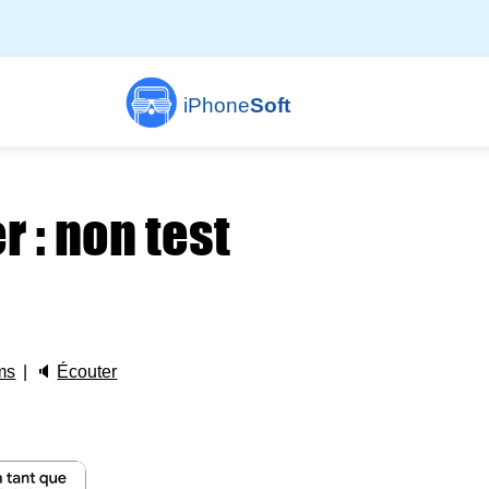
iPhone
Soft
r : non test
ms
🔈
Écouter