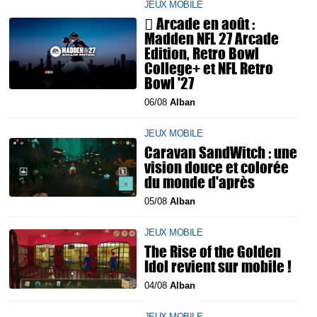
JEUX MOBILE
 Arcade en août :
Madden NFL 27 Arcade
Edition, Retro Bowl
College+ et NFL Retro
Bowl '27
06/08
Alban
JEUX MOBILE
Caravan SandWitch : une
vision douce et colorée
du monde d'après
05/08
Alban
JEUX MOBILE
The Rise of the Golden
Idol revient sur mobile !
04/08
Alban
JEUX MOBILE