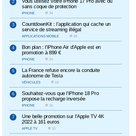
Vous utilisez votre iPhone 17 Pro avec ou
sans coque de protection
IPHONE
💬 34
CountdownKit : l’application qui cache un
service de streaming illégal
APPLICATIONS MOBILE
💬 28
Bon plan : l'iPhone Air d'Apple est en
promotion à 899 €
IPHONE
💬 24
La France refuse encore la conduite
autonome de Tesla
VÉHICULES
💬 19
Souhaitez-vous que l'iPhone 18 Pro
propose la recharge inversée
IPHONE
💬 16
Une belle promotion sur l'Apple TV 4K
2022 à 161 euros
APPLE TV
💬 15