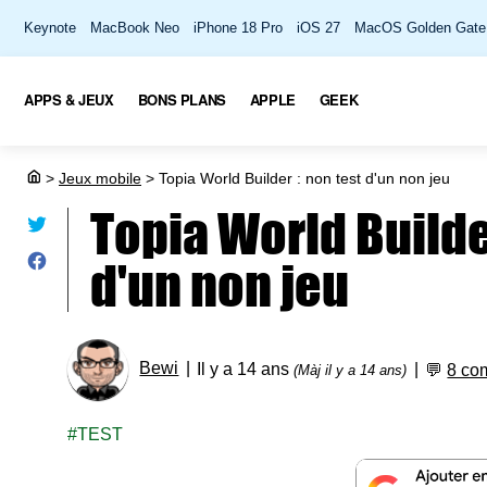
Keynote
MacBook Neo
iPhone 18 Pro
iOS 27
MacOS Golden Gate
APPS & JEUX
BONS PLANS
APPLE
GEEK
>
Jeux mobile
>
Topia World Builder : non test d'un non jeu
Topia World Builde
d'un non jeu
Bewi
Il y a 14 ans
💬
8 co
(Màj il y a 14 ans)
TEST