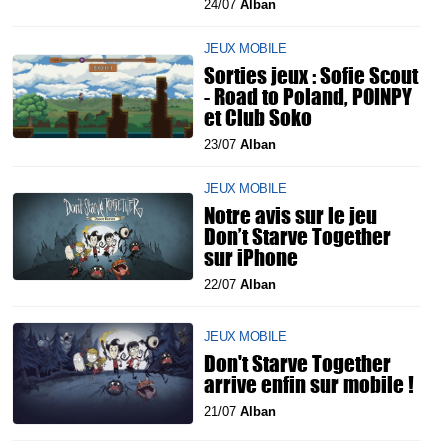
24/07
Alban
JEUX MOBILE
Sorties jeux : Sofie Scout
- Road to Poland, POINPY
et Club Soko
23/07
Alban
JEUX MOBILE
Notre avis sur le jeu
Don’t Starve Together
sur iPhone
22/07
Alban
JEUX MOBILE
Don't Starve Together
arrive enfin sur mobile !
21/07
Alban