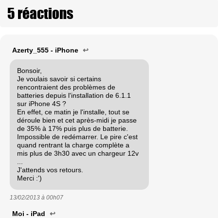
5 réactions
Azerty_555 - iPhone
↩
Bonsoir,
Je voulais savoir si certains
rencontraient des problèmes de
batteries depuis l'installation de 6.1.1
sur iPhone 4S ?
En effet, ce matin je l'installe, tout se
déroule bien et cet après-midi je passe
de 35% à 17% puis plus de batterie.
Impossible de redémarrer. Le pire c'est
quand rentrant la charge complète a
mis plus de 3h30 avec un chargeur 12v
...
J'attends vos retours.
Merci :')
13/02/2013 à
00h07
Moi - iPad
↩