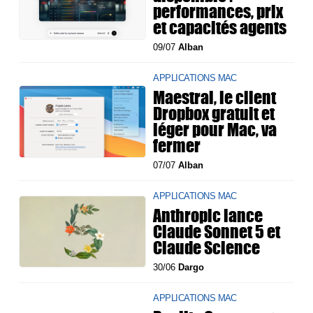
performances, prix
et capacités agents
09/07
Alban
APPLICATIONS MAC
Maestral, le client
Dropbox gratuit et
léger pour Mac, va
fermer
07/07
Alban
APPLICATIONS MAC
Anthropic lance
Claude Sonnet 5 et
Claude Science
30/06
Dargo
APPLICATIONS MAC