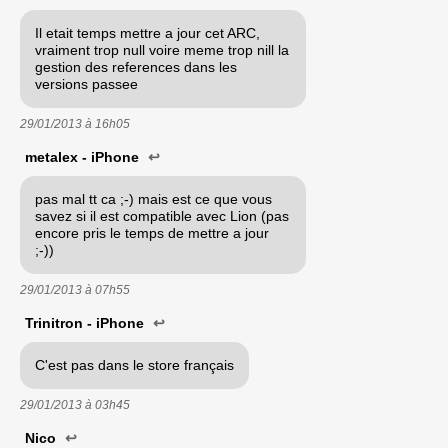
Il etait temps mettre a jour cet ARC,
vraiment trop null voire meme trop nill la
gestion des references dans les
versions passee
29/01/2013 à
16h05
metalex - iPhone
↩
pas mal tt ca ;-) mais est ce que vous
savez si il est compatible avec Lion (pas
encore pris le temps de mettre a jour
;-))
29/01/2013 à
07h55
Trinitron - iPhone
↩
C'est pas dans le store français
29/01/2013 à
03h45
Nico
↩