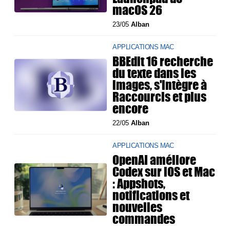
macOS 26
23/05
Alban
APPLICATIONS MAC
BBEdit 16 recherche
du texte dans les
images, s'intègre à
Raccourcis et plus
encore
22/05
Alban
APPLICATIONS MAC
OpenAI améliore
Codex sur iOS et Mac
: Appshots,
notifications et
nouvelles
commandes