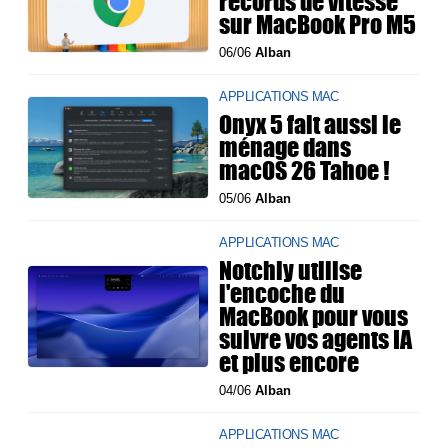
records de vitesse
sur MacBook Pro M5
06/06
Alban
APPLICATIONS MAC
Onyx 5 fait aussi le
ménage dans
macOS 26 Tahoe !
05/06
Alban
APPLICATIONS MAC
Notchly utilise
l'encoche du
MacBook pour vous
suivre vos agents IA
et plus encore
04/06
Alban
APPLICATIONS MAC