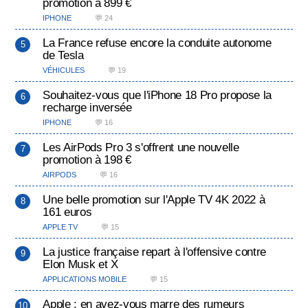
promotion à 899 €
IPHONE
💬 24
La France refuse encore la conduite autonome
de Tesla
VÉHICULES
💬 19
Souhaitez-vous que l'iPhone 18 Pro propose la
recharge inversée
IPHONE
💬 16
Les AirPods Pro 3 s'offrent une nouvelle
promotion à 198 €
AIRPODS
💬 16
Une belle promotion sur l'Apple TV 4K 2022 à
161 euros
APPLE TV
💬 15
La justice française repart à l'offensive contre
Elon Musk et X
APPLICATIONS MOBILE
💬 15
Apple : en avez-vous marre des rumeurs