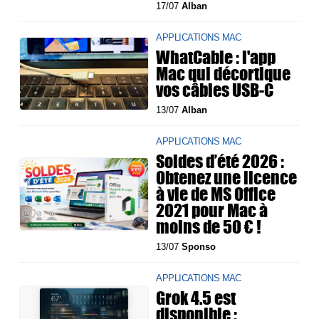
17/07
Alban
APPLICATIONS MAC
WhatCable : l'app
Mac qui décortique
vos câbles USB-C
13/07
Alban
APPLICATIONS MAC
Soldes d’été 2026 :
Obtenez une licence
à vie de MS Office
2021 pour Mac à
moins de 50 € !
13/07
Sponso
APPLICATIONS MAC
Grok 4.5 est
disponible :