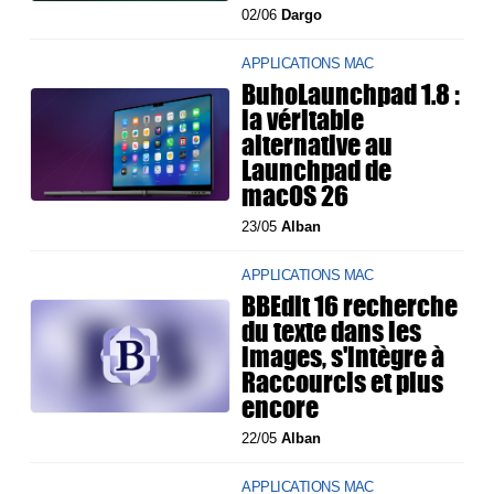
02/06
Dargo
APPLICATIONS MAC
BuhoLaunchpad 1.8 :
la véritable
alternative au
Launchpad de
macOS 26
23/05
Alban
APPLICATIONS MAC
BBEdit 16 recherche
du texte dans les
images, s'intègre à
Raccourcis et plus
encore
22/05
Alban
APPLICATIONS MAC