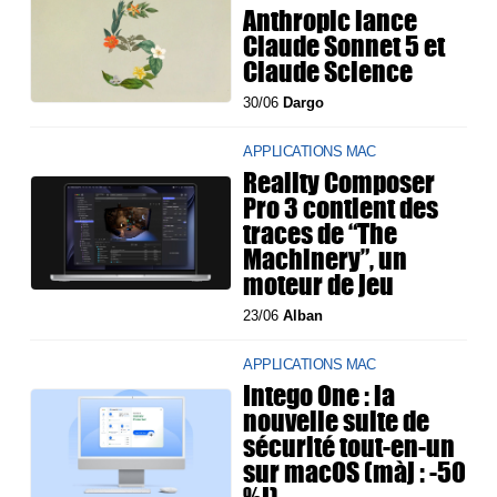
Anthropic lance
Claude Sonnet 5 et
Claude Science
30/06
Dargo
APPLICATIONS MAC
Reality Composer
Pro 3 contient des
traces de “The
Machinery”, un
moteur de jeu
23/06
Alban
APPLICATIONS MAC
Intego One : la
nouvelle suite de
sécurité tout-en-un
sur macOS (màj : -50
%j)