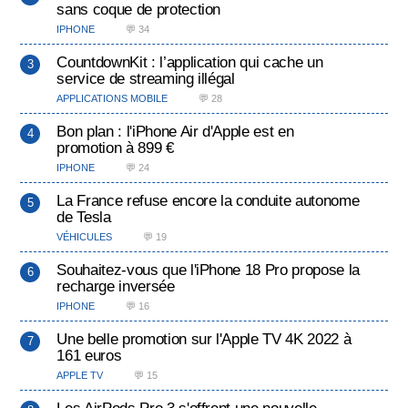
sans coque de protection
IPHONE
💬 34
CountdownKit : l’application qui cache un
service de streaming illégal
APPLICATIONS MOBILE
💬 28
Bon plan : l'iPhone Air d'Apple est en
promotion à 899 €
IPHONE
💬 24
La France refuse encore la conduite autonome
de Tesla
VÉHICULES
💬 19
Souhaitez-vous que l'iPhone 18 Pro propose la
recharge inversée
IPHONE
💬 16
Une belle promotion sur l'Apple TV 4K 2022 à
161 euros
APPLE TV
💬 15
Les AirPods Pro 3 s'offrent une nouvelle