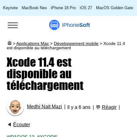
Keynote
MacBook Neo
iPhone 18 Pro
iOS 27
MacOS Golden Gate
iPhone
Soft
>
Applications Mac
>
Développement mobile
>
Xcode 11.4
est disponible au téléchargement
Xcode 11.4 est
disponible au
téléchargement
Medhi Naït Mazi
Il y a 6 ans
💬
Réagir
🔈
Écouter