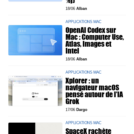
18/06
Alban
APPLICATIONS MAC
OpenAI Codex sur
Mac : Computer Use,
Atlas, Images et
Intel
18/06
Alban
APPLICATIONS MAC
Xplorer : un
navigateur macOS
pensé autour de l’IA
Grok
17/06
Dargo
APPLICATIONS MAC
SpaceX rachète