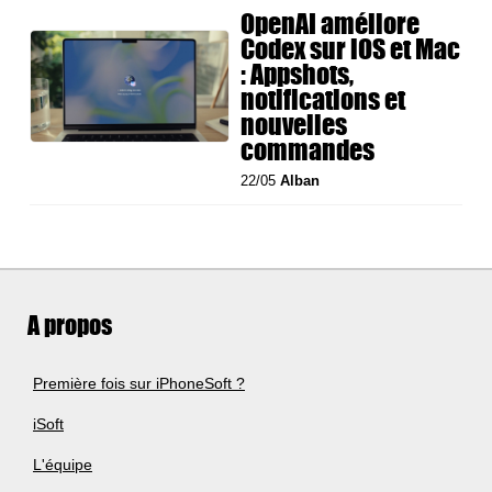
OpenAI améliore
Codex sur iOS et Mac
: Appshots,
notifications et
nouvelles
commandes
22/05
Alban
A propos
Première fois sur iPhoneSoft ?
iSoft
L'équipe