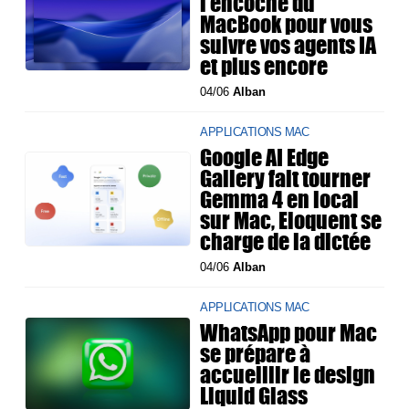
l'encoche du
MacBook pour vous
suivre vos agents IA
et plus encore
04/06
Alban
APPLICATIONS MAC
Google AI Edge
Gallery fait tourner
Gemma 4 en local
sur Mac, Eloquent se
charge de la dictée
04/06
Alban
APPLICATIONS MAC
WhatsApp pour Mac
se prépare à
accueillir le design
Liquid Glass