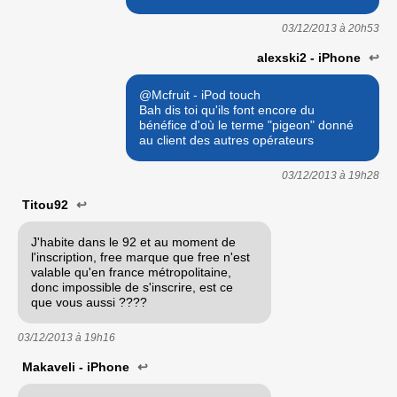
03/12/2013 à
20h53
alexski2 - iPhone
↩
@Mcfruit - iPod touch
Bah dis toi qu'ils font encore du
bénéfice d'où le terme "pigeon" donné
au client des autres opérateurs
03/12/2013 à
19h28
Titou92
↩
J'habite dans le 92 et au moment de
l'inscription, free marque que free n'est
valable qu'en france métropolitaine,
donc impossible de s'inscrire, est ce
que vous aussi ????
03/12/2013 à
19h16
Makaveli - iPhone
↩