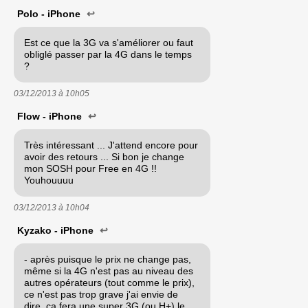
Polo - iPhone
↩
Est ce que la 3G va s'améliorer ou faut
obliglé passer par la 4G dans le temps
?
03/12/2013 à
10h05
Flow - iPhone
↩
Très intéressant ... J'attend encore pour
avoir des retours ... Si bon je change
mon SOSH pour Free en 4G !!
Youhouuuu
03/12/2013 à
10h04
Kyzako - iPhone
↩
- après puisque le prix ne change pas,
même si la 4G n'est pas au niveau des
autres opérateurs (tout comme le prix),
ce n'est pas trop grave j'ai envie de
dire, ça fera une super 3G (ou H+) le