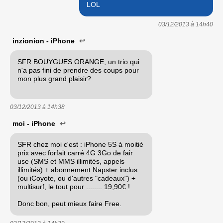
LOL
03/12/2013 à
14h40
inzionion - iPhone
↩
SFR BOUYGUES ORANGE, un trio qui
n'a pas fini de prendre des coups pour
mon plus grand plaisir?
03/12/2013 à
14h38
moi - iPhone
↩
SFR chez moi c'est : iPhone 5S à moitié
prix avec forfait carré 4G 3Go de fair
use (SMS et MMS illimités, appels
illimités) + abonnement Napster inclus
(ou iCoyote, ou d'autres "cadeaux") +
multisurf, le tout pour ........ 19,90€ !
Donc bon, peut mieux faire Free.