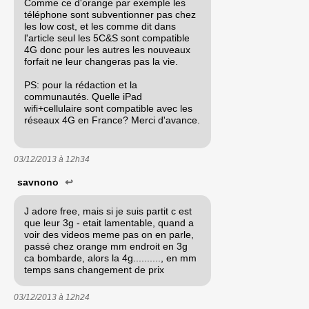
Comme ce d'orange par exemple les
téléphone sont subventionner pas chez
les low cost, et les comme dit dans
l'article seul les 5C&S sont compatible
4G donc pour les autres les nouveaux
forfait ne leur changeras pas la vie.
PS: pour la rédaction et la
communautés. Quelle iPad
wifi+cellulaire sont compatible avec les
réseaux 4G en France? Merci d'avance.
03/12/2013 à
12h34
savnono
↩
J adore free, mais si je suis partit c est
que leur 3g - etait lamentable, quand a
voir des videos meme pas on en parle,
passé chez orange mm endroit en 3g
ca bombarde, alors la 4g.........., en mm
temps sans changement de prix
03/12/2013 à
12h24