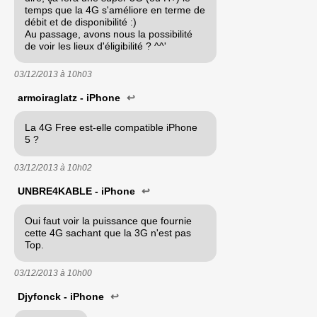
temps que la 4G s'améliore en terme de
débit et de disponibilité :)
Au passage, avons nous la possibilité
de voir les lieux d'éligibilité ? ^^'
03/12/2013 à
10h03
armoiraglatz - iPhone
↩
La 4G Free est-elle compatible iPhone
5 ?
03/12/2013 à
10h02
UNBRE4KABLE - iPhone
↩
Oui faut voir la puissance que fournie
cette 4G sachant que la 3G n'est pas
Top.
03/12/2013 à
10h00
Djyfonck - iPhone
↩