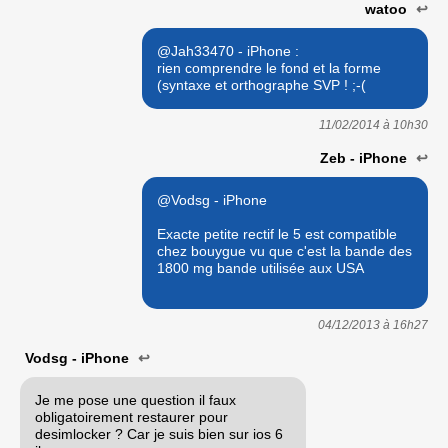
watoo
↩
@Jah33470 - iPhone :
rien comprendre le fond et la forme
(syntaxe et orthographe SVP ! ;-(
11/02/2014 à
10h30
Zeb - iPhone
↩
@Vodsg - iPhone
Exacte petite rectif le 5 est compatible
chez bouygue vu que c'est la bande des
1800 mg bande utilisée aux USA
04/12/2013 à
16h27
Vodsg - iPhone
↩
Je me pose une question il faux
obligatoirement restaurer pour
desimlocker ? Car je suis bien sur ios 6