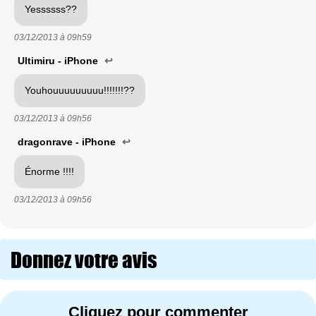
Yessssss??
03/12/2013 à
09h59
Ultimiru - iPhone
↩
Youhouuuuuuuuu!!!!!!!??
03/12/2013 à
09h56
dragonrave - iPhone
↩
Énorme !!!!
03/12/2013 à
09h56
Donnez votre avis
Cliquez pour commenter