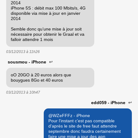
2014
iPhone 5S : débit max 100 Mbits/s, 4G
disponible via mise à jour en janvier
2014
Semble donc qu’une mise à jour soit
nécessaire pour obtenir le Graal et va
falloir attendre 1 mois
03/12/2013 à
11h26
sousmou - iPhone
↩
oO 20GO à 20 euros alors que
bouygues 8Go et 40 euros
03/12/2013 à
10h47
edd059 - iPhone
↩
@WZeFFFz - iPhone
Pour l'instant c'est pas compatible
d'après le site de free faut attendre
septembre donc faudra certainement
faire une mise a jour des apn