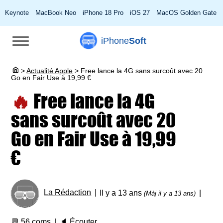
Keynote
MacBook Neo
iPhone 18 Pro
iOS 27
MacOS Golden Gate
iPhone
Soft
>
Actualité Apple
>
Free lance la 4G sans surcoût avec 20
Go en Fair Use à 19,99 €
🔥
Free lance la 4G
sans surcoût avec 20
Go en Fair Use à 19,99
€
La Rédaction
Il y a 13 ans
(Màj il y a 13 ans)
💬
56 coms
🔈
Écouter