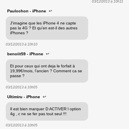
03/12/2013 à
10h11
Paulochon - iPhone
↩
J'imagine que les iPhone 4 ne capte
pas la 4G ? Et qu'en est-il des autres
iPhones ?
03/12/2013 à
10h10
benoiit59 - iPhone
↩
Et pour ceux qui ont deja le forfait à
19,99€/mois, l'ancien ? Comment ca se
passe ?
03/12/2013 à
10h05
Ultimiru - iPhone
↩
Il est bien marquer D ACTIVER l option
4g , c ne se fer pas tout seul !!!
03/12/2013 à
10h05