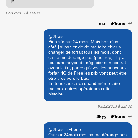
jb
04/12/2013 à
11h00
moi - iPhone
↩
@2frais
Bien sûr sur 24 mois. Mais bon d'un
côté j'ai pas envie de me faire chier a
changer de forfait tous les mois, donc
ça ne me dérange pas (pas trop). Il y a
toujours moyen de négocier son contrat
avant la fin, parce qu'avec les nouveaux
forfait 4G de Free les prix vont peut être
être tirés vers le bas.
En tous cas ca va quand même faire
mal aux autres opérateurs cette
histoire.
03/12/2013 à
22h02
Skyy - iPhone
↩
@2frais - iPhone
Oui sur 24mois mes sa me dérange pas