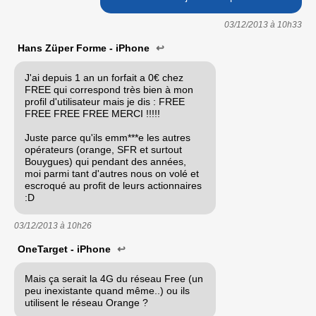
03/12/2013 à
10h33
Hans Züper Forme - iPhone
↩
J'ai depuis 1 an un forfait a 0€ chez
FREE qui correspond très bien à mon
profil d'utilisateur mais je dis : FREE
FREE FREE FREE MERCI !!!!!
Juste parce qu'ils emm***e les autres
opérateurs (orange, SFR et surtout
Bouygues) qui pendant des années,
moi parmi tant d'autres nous on volé et
escroqué au profit de leurs actionnaires
:D
03/12/2013 à
10h26
OneTarget - iPhone
↩
Mais ça serait la 4G du réseau Free (un
peu inexistante quand même..) ou ils
utilisent le réseau Orange ?