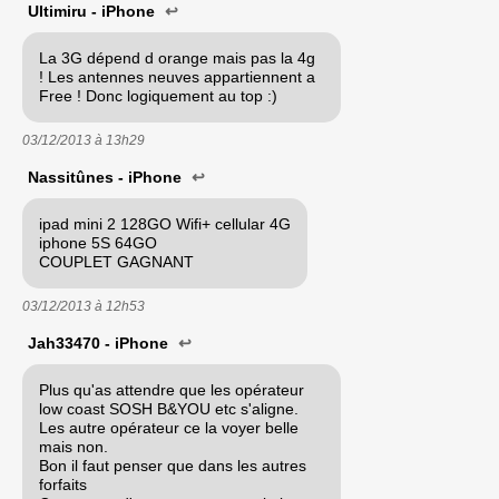
Ultimiru - iPhone
↩
La 3G dépend d orange mais pas la 4g
! Les antennes neuves appartiennent a
Free ! Donc logiquement au top :)
03/12/2013 à
13h29
Nassitûnes - iPhone
↩
ipad mini 2 128GO Wifi+ cellular 4G
iphone 5S 64GO
COUPLET GAGNANT
03/12/2013 à
12h53
Jah33470 - iPhone
↩
Plus qu'as attendre que les opérateur
low coast SOSH B&YOU etc s'aligne.
Les autre opérateur ce la voyer belle
mais non.
Bon il faut penser que dans les autres
forfaits