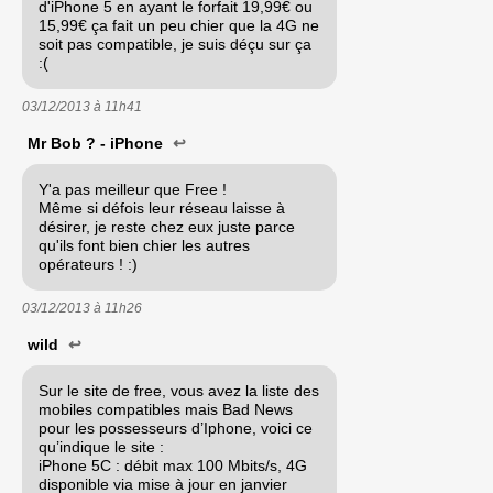
d'iPhone 5 en ayant le forfait 19,99€ ou
15,99€ ça fait un peu chier que la 4G ne
soit pas compatible, je suis déçu sur ça
:(
03/12/2013 à
11h41
Mr Bob ? - iPhone
↩
Y'a pas meilleur que Free !
Même si défois leur réseau laisse à
désirer, je reste chez eux juste parce
qu'ils font bien chier les autres
opérateurs ! :)
03/12/2013 à
11h26
wild
↩
Sur le site de free, vous avez la liste des
mobiles compatibles mais Bad News
pour les possesseurs d’Iphone, voici ce
qu’indique le site :
iPhone 5C : débit max 100 Mbits/s, 4G
disponible via mise à jour en janvier