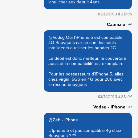
jchui cher eux depuit 4ans
03/12/2013 à
21h05
Capmalo
↩
@Vodsg Oui l'iPhone 5 est compatible
4G Bouygues car ce sont les seuls
intelligents a utiliser les bandes 2G.
Le débit est donc meilleur, la couverture
aussi et la compatibilité est exemplaire
Pour les possesseurs d'iPhone 5, allez
chez virgin, 5Go en 4G pour 20€ avec
le réseau bouygues
03/12/2013 à
21h04
Vodsg - iPhone
↩
@Zeb - iPhone
L'Iphone 5 et pas compatible 4g chez
Bouygues ???