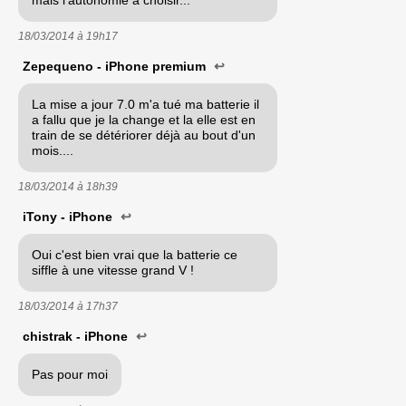
18/03/2014 à
19h17
Zepequeno - iPhone premium
↩
La mise a jour 7.0 m'a tué ma batterie il
a fallu que je la change et la elle est en
train de se détériorer déjà au bout d'un
mois....
18/03/2014 à
18h39
iTony - iPhone
↩
Oui c'est bien vrai que la batterie ce
siffle à une vitesse grand V !
18/03/2014 à
17h37
chistrak - iPhone
↩
Pas pour moi