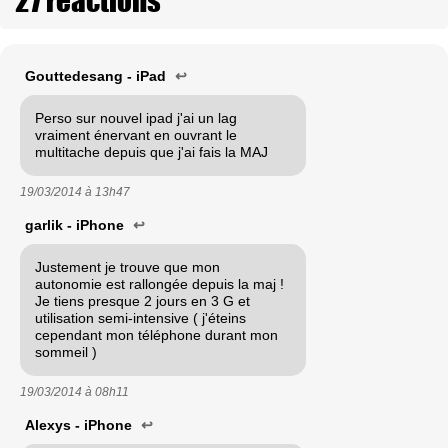
Gouttedesang - iPad
↩
Perso sur nouvel ipad j'ai un lag
vraiment énervant en ouvrant le
multitache depuis que j'ai fais la MAJ
19/03/2014 à
13h47
garlik - iPhone
↩
Justement je trouve que mon
autonomie est rallongée depuis la maj !
Je tiens presque 2 jours en 3 G et
utilisation semi-intensive ( j'éteins
cependant mon téléphone durant mon
sommeil )
19/03/2014 à
08h11
Alexys - iPhone
↩