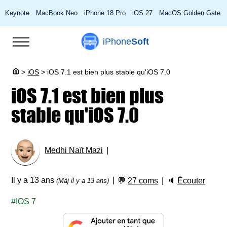
Keynote
MacBook Neo
iPhone 18 Pro
iOS 27
MacOS Golden Gate
iPhone
Soft
>
iOS
>
iOS 7.1 est bien plus stable qu'iOS 7.0
iOS 7.1 est bien plus
stable qu'iOS 7.0
Medhi Naït Mazi
Il y a 13 ans
💬
27 coms
🔈
Écouter
(Màj il y a 13 ans)
IOS 7