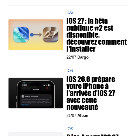
IOS
iOS 27 : la bêta
publique #2 est
disponible,
découvrez comment
l'installer
22/07
Dargo
IOS
iOS 26.6 prépare
votre iPhone à
l’arrivée d’iOS 27
avec cette
nouveauté
21/07
Alban
IOS