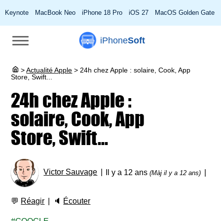
Keynote
MacBook Neo
iPhone 18 Pro
iOS 27
MacOS Golden Gate
iPhone
Soft
>
Actualité Apple
>
24h chez Apple : solaire, Cook, App
Store, Swift...
24h chez Apple :
solaire, Cook, App
Store, Swift...
Victor Sauvage
Il y a 12 ans
(Màj il y a 12 ans)
💬
Réagir
🔈
Écouter