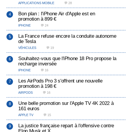
APPLICATIONS MOBILE
💬 28
Bon plan : l'iPhone Air d'Apple est en
promotion à 899 €
IPHONE
💬 24
La France refuse encore la conduite autonome
de Tesla
VÉHICULES
💬 19
Souhaitez-vous que l'iPhone 18 Pro propose la
recharge inversée
IPHONE
💬 16
Les AirPods Pro 3 s'offrent une nouvelle
promotion à 198 €
AIRPODS
💬 16
Une belle promotion sur l'Apple TV 4K 2022 à
161 euros
APPLE TV
💬 15
La justice française repart à l'offensive contre
Elon Musk et X