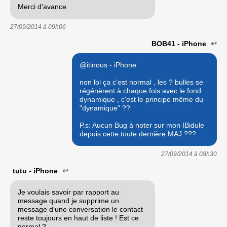
Merci d'avance
27/09/2014 à
09h06
BOB41 - iPhone
↩
@itinous - iPhone
non lol ça c'est normal , les ? bulles se
régénèrent à chaque fois avec le fond
dynamique , c'est le principe même du
"dynamique" ??
P.s: Aucun Bug à noter sur mon IBidule
depuis cette toute dernière MAJ ???
27/09/2014 à
08h30
tutu - iPhone
↩
Je voulais savoir par rapport au
message quand je supprime un
message d'une conversation le contact
reste toujours en haut de liste ! Est ce
normal ?