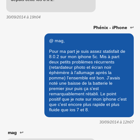
30/09/2014 à
19h04
Phénix - iPhone
↩
@ mag,
Pour ma part je suis assez statisfait de
8.0.2 sur mon iphone 5c. Mis à part
deux petits problèmes récurrents
(retardateur photo et écran noir
éphèmère à l'allumage après la
pomme) l'ensemble est bon. J'avais
noté une baisse de la batterie le
premier jour puis ça s'est
remarquablement rétabli. Le point
positif que je note sur mon iphone c'est
que c'est encore plus rapide et plus
fluide que ios 7 et 8.
30/09/2014 à
12h07
mag
↩