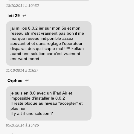
15/10/2014 à
10h32
leti 29
↩
jai mi ios 8.0.2 ier sur mon 5s et mon
reseau sfr n'est vraiment pas bon il me
marque reseau indiponible assez
souvant et et dans reglage l'operateur
disparait des qu'il capte mal !!!!! kelkun
aurait une solution car c'est vraiment
enervant merci
11/10/2014 à
11h57
Orphee
↩
je suis en 8.0 avec un iPad Air et
impossible d'installer le 8.0.2
Il reste bloqué au niveau "accepter" et
plus rien
Il y a t-il une solution ?
05/10/2014 à
15h26