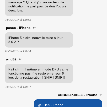
message ? Quand j'ouvre un texto la
notification ne part pas. Je dois l'ouvrir
deux fois.
26/09/2014 à
13h58
pasco - iPhone
↩
iPhone 5 nickel nouvelle mise a jour
8.0.2 ?
26/09/2014 à
13h54
wild62
↩
Fait ch...... ! même en mode DFU ça ne
fonctionne pas :( je reste en erreur 6
lors de la restauration ! SNIF ! SNIF !!
26/09/2014 à
13h37
UNBRE4KABL3 - iPhone
↩
@Julien - iPhone