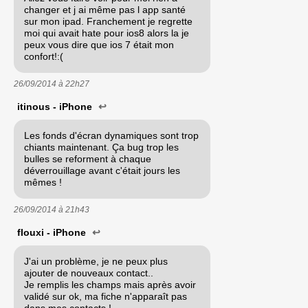
changer et j ai même pas l app santé
sur mon ipad. Franchement je regrette
moi qui avait hate pour ios8 alors la je
peux vous dire que ios 7 était mon
confort!:(
26/09/2014 à
22h27
itinous - iPhone
↩
Les fonds d'écran dynamiques sont trop
chiants maintenant. Ça bug trop les
bulles se reforment à chaque
déverrouillage avant c'était jours les
mêmes !
26/09/2014 à
21h43
flouxi - iPhone
↩
J'ai un problème, je ne peux plus
ajouter de nouveaux contact..
Je remplis les champs mais après avoir
validé sur ok, ma fiche n'apparaît pas
dans mes contacts !