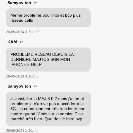
Samyovitch
↩
Même problème pour moi et bcp plus
réseau cellu
28/09/2014 à
19h30
KAM
↩
PROBLEME RESEAU DEPUIS LA
DERNIERE MAJ IOS SUR MON
IPHONE 5 HELP
28/09/2014 à
16h55
Samyovitch
↩
J'ai installer la MAJ 8.0.2 mais j'ai un pt
problème je n'arrive pas a accéder a la
3G , la connexion est très tres lente par
contre quand j'étais sur la version 7 sa
marché très bien. Que doit je faire svp
28/09/2014 à
16h44