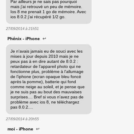
Par ailleurs je ne sais pas pourquoi
mais j'ai retrouvé un peu de mémoire.
Ios 8 me prenait 1 go de mémoire. Avec
ios 8.0.2 j'ai récupéré 1/2 go.
27/09/2014 à
21h51
Phénix - iPhone
↩
Je n'avais jamais eu de souci avec les
mises à jour depuis 2010 mais je ne
peux pas à en dire autant de 8.0.2 :
retardateur de l'appareil photo qui ne
fonctionne plus, problème à l'allumage
de l'iphone (ecran opaque bleu foncé
après la pomme), batterie qui fond
comme neige au soleil, et je pense que
je ne suis pas au bout des mauvaises
surprises.... Bref si vous n'avez pas de
problème avec ios 8, ne téléchargez
pas 8.0.2....
27/09/2014 à
20h55
moi - iPhone
↩