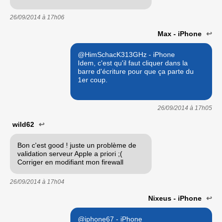
26/09/2014 à
17h06
Max - iPhone
↩
@HimSchacK313GHz - iPhone
Idem, c'est qu'il faut cliquer dans la
barre d'écriture pour que ça parte du
1er coup.
26/09/2014 à
17h05
wild62
↩
Bon c'est good ! juste un problème de
validation serveur Apple a priori ;(
Corriger en modifiant mon firewall
26/09/2014 à
17h04
Nixeus - iPhone
↩
@iphone67 - iPhone