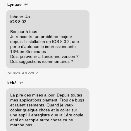
Lynaxe
↩
Iphone :4s
iOS 8.02
Bonjour à tous
Je rencontre un problème majeur
depuis l'installation de IOS 8.0.2, une
perte d'autonomie impressionnante.
13% en 35 minutes .
Dois-je revenir a l'ancienne version ?
Des suggestions /commentaires ?
15/10/2014 à
22h12
kéké
↩
La pire des mises à jour. Depuis toutes
mes applications plantent. Trop de bugs
et ralentissements. Quand je veux
copier quelque chose et le coller sur
une appli il enregistre que la 1ére copie
et si on recopie autre chose ça ne
marche pas.