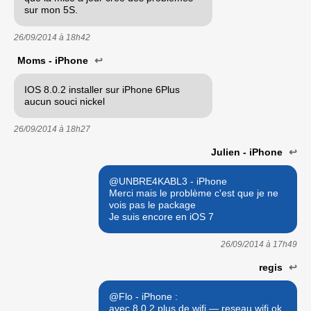
sur mon 5S.
26/09/2014 à
18h42
Moms - iPhone
↩
IOS 8.0.2 installer sur iPhone 6Plus
aucun souci nickel
26/09/2014 à
18h27
Julien - iPhone
↩
@UNBRE4KABL3 - iPhone
Merci mais le problème c'est que je ne
vois pas le package
Je suis encore en iOS 7
26/09/2014 à
17h49
regis
↩
@Flo - iPhone :
avec 8.0.2 plus de wifi — reseau wifi ok