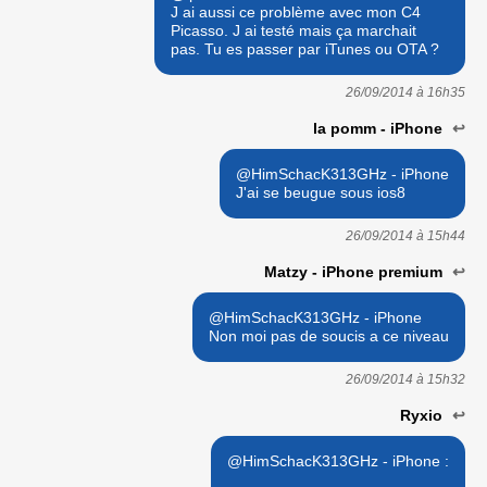
J ai aussi ce problème avec mon C4
Picasso. J ai testé mais ça marchait
pas. Tu es passer par iTunes ou OTA ?
26/09/2014 à
16h35
la pomm - iPhone
↩
@HimSchacK313GHz - iPhone
J'ai se beugue sous ios8
26/09/2014 à
15h44
Matzy - iPhone premium
↩
@HimSchacK313GHz - iPhone
Non moi pas de soucis a ce niveau
26/09/2014 à
15h32
Ryxio
↩
@HimSchacK313GHz - iPhone :