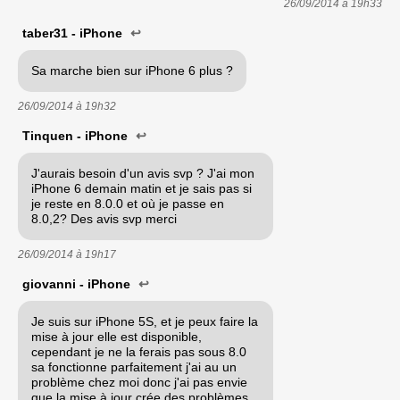
26/09/2014 à
19h33
taber31 - iPhone
↩
Sa marche bien sur iPhone 6 plus ?
26/09/2014 à
19h32
Tinquen - iPhone
↩
J'aurais besoin d'un avis svp ? J'ai mon
iPhone 6 demain matin et je sais pas si
je reste en 8.0.0 et où je passe en
8.0,2? Des avis svp merci
26/09/2014 à
19h17
giovanni - iPhone
↩
Je suis sur iPhone 5S, et je peux faire la
mise à jour elle est disponible,
cependant je ne la ferais pas sous 8.0
sa fonctionne parfaitement j'ai au un
problème chez moi donc j'ai pas envie
que la mise à jour crée des problèmes