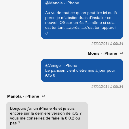
@Manola - iPhone
Au vu de tout ce qu'on peut lire ici ou là
perso je m'abstiendrais d'installer ce
nouvel IOS sur un 4s ?...même si cela
est tentant ...après ....c'est ton appareil
;)
27/09/2014 à
09h34
Moms - iPhone
↩
@Amigo - iPhone
Le parisien vient d'être mis à jour pour
iOS 8
27/09/2014 à
09h34
Manola - iPhone
↩
Bonjours j'ai un iPhone 4s et je suis
encore sur la dernière version de iOS 7
vous me conseillez de faire la 8.0.2 ou
pas ?