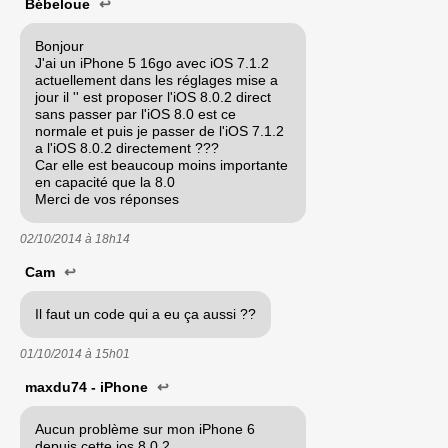
Bébeloue
↩
Bonjour
J'ai un iPhone 5 16go avec iOS 7.1.2
actuellement dans les réglages mise a
jour il '' est proposer l'iOS 8.0.2 direct
sans passer par l'iOS 8.0 est ce
normale et puis je passer de l'iOS 7.1.2
a l'iOS 8.0.2 directement ???
Car elle est beaucoup moins importante
en capacité que la 8.0
Merci de vos réponses
02/10/2014 à
18h14
Cam
↩
Il faut un code qui a eu ça aussi ??
01/10/2014 à
15h01
maxdu74 - iPhone
↩
Aucun problème sur mon iPhone 6
depuis cette ios 8.0.2.