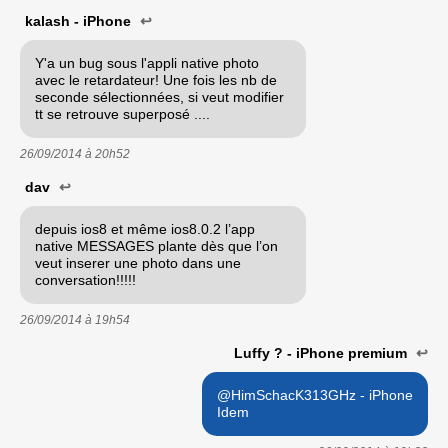
kalash - iPhone
↩
Y'a un bug sous l'appli native photo
avec le retardateur! Une fois les nb de
seconde sélectionnées, si veut modifier
tt se retrouve superposé ....
26/09/2014 à
20h52
dav
↩
depuis ios8 et même ios8.0.2 l’app
native MESSAGES plante dès que l’on
veut inserer une photo dans une
conversation!!!!!
26/09/2014 à
19h54
Luffy ? - iPhone premium
↩
@HimSchacK313GHz - iPhone
Idem