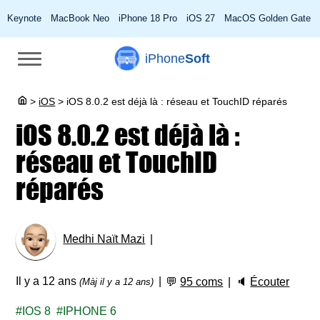
Keynote
MacBook Neo
iPhone 18 Pro
iOS 27
MacOS Golden Gate
iPhone
Soft
>
iOS
>
iOS 8.0.2 est déjà là : réseau et TouchID réparés
iOS 8.0.2 est déjà là :
réseau et TouchID
réparés
Medhi Naït Mazi
Il y a 12 ans
💬
95 coms
🔈
Écouter
(Màj il y a 12 ans)
IOS 8
IPHONE 6