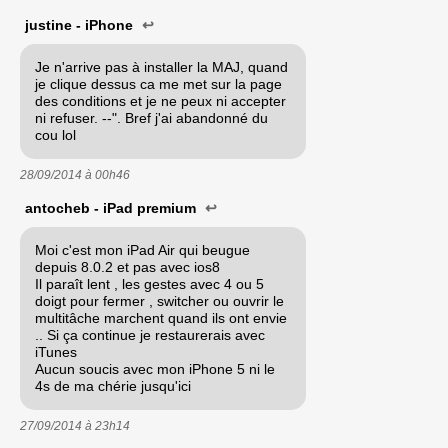
justine - iPhone
↩
Je n'arrive pas à installer la MAJ, quand
je clique dessus ca me met sur la page
des conditions et je ne peux ni accepter
ni refuser. --". Bref j'ai abandonné du
cou lol
28/09/2014 à
00h46
antocheb - iPad premium
↩
Moi c'est mon iPad Air qui beugue
depuis 8.0.2 et pas avec ios8
Il paraît lent , les gestes avec 4 ou 5
doigt pour fermer , switcher ou ouvrir le
multitâche marchent quand ils ont envie
.. Si ça continue je restaurerais avec
iTunes
Aucun soucis avec mon iPhone 5 ni le
4s de ma chérie jusqu'ici
27/09/2014 à
23h14