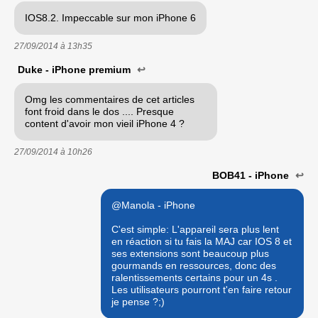
IOS8.2. Impeccable sur mon iPhone 6
27/09/2014 à
13h35
Duke - iPhone premium
↩
Omg les commentaires de cet articles
font froid dans le dos .... Presque
content d'avoir mon vieil iPhone 4 ?
27/09/2014 à
10h26
BOB41 - iPhone
↩
@Manola - iPhone
C'est simple: L'appareil sera plus lent
en réaction si tu fais la MAJ car IOS 8 et
ses extensions sont beaucoup plus
gourmands en ressources, donc des
ralentissements certains pour un 4s .
Les utilisateurs pourront t'en faire retour
je pense ?;)