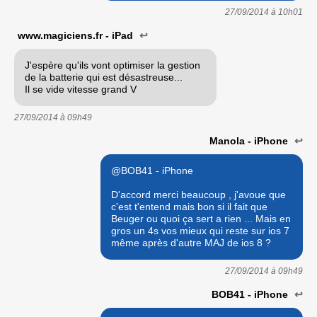
27/09/2014 à
10h01
www.magiciens.fr - iPad
↩
J'espère qu'ils vont optimiser la gestion
de la batterie qui est désastreuse...
Il se vide vitesse grand V
27/09/2014 à
09h49
Manola - iPhone
↩
@BOB41 - iPhone
D'accord merci beaucoup , j'avoue que
c'est t'entend mais bon si il fait que
Beuger ou quoi ça sert a rien ... Mais en
gros un 4s vos mieux qui reste sur ios 7
même après d'autre MAJ de ios 8 ?
27/09/2014 à
09h49
BOB41 - iPhone
↩