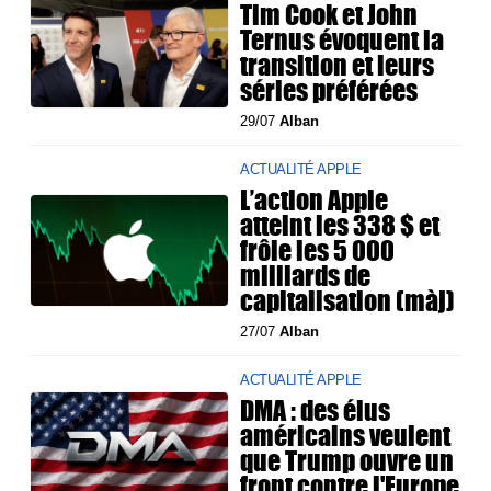
Tim Cook et John
Ternus évoquent la
transition et leurs
séries préférées
29/07
Alban
ACTUALITÉ APPLE
L’action Apple
atteint les 338 $ et
frôle les 5 000
milliards de
capitalisation (màj)
27/07
Alban
ACTUALITÉ APPLE
DMA : des élus
américains veulent
que Trump ouvre un
front contre l'Europe