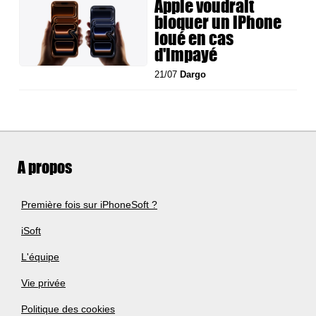
Apple voudrait
bloquer un iPhone
loué en cas
d'impayé
21/07
Dargo
A propos
Première fois sur iPhoneSoft ?
iSoft
L'équipe
Vie privée
Politique des cookies