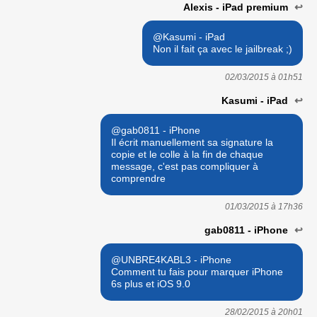
Alexis - iPad premium
↩
@Kasumi - iPad
Non il fait ça avec le jailbreak ;)
02/03/2015 à
01h51
Kasumi - iPad
↩
@gab0811 - iPhone
Il écrit manuellement sa signature la
copie et le colle à la fin de chaque
message, c'est pas compliquer à
comprendre
01/03/2015 à
17h36
gab0811 - iPhone
↩
@UNBRE4KABL3 - iPhone
Comment tu fais pour marquer iPhone
6s plus et iOS 9.0
28/02/2015 à
20h01