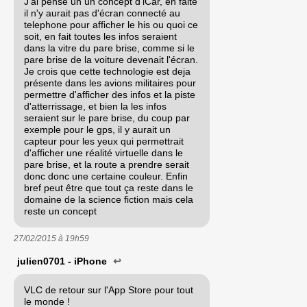
J'ai pensé un un concept d'iCar, en faite
il n'y aurait pas d'écran connecté au
telephone pour afficher le his ou quoi ce
soit, en fait toutes les infos seraient
dans la vitre du pare brise, comme si le
pare brise de la voiture devenait l'écran.
Je crois que cette technologie est deja
présente dans les avions militaires pour
permettre d'afficher des infos et la piste
d'atterrissage, et bien la les infos
seraient sur le pare brise, du coup par
exemple pour le gps, il y aurait un
capteur pour les yeux qui permettrait
d'afficher une réalité virtuelle dans le
pare brise, et la route a prendre serait
donc donc une certaine couleur. Enfin
bref peut être que tout ça reste dans le
domaine de la science fiction mais cela
reste un concept
27/02/2015 à
19h59
julien0701 - iPhone
↩
VLC de retour sur l'App Store pour tout
le monde !