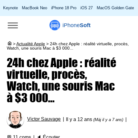
Keynote
MacBook Neo
iPhone 18 Pro
iOS 27
MacOS Golden Gate
iPhone
Soft
>
Actualité Apple
>
24h chez Apple : réalité virtuelle, procès,
Watch, une souris Mac à $3 000...
24h chez Apple : réalité
virtuelle, procès,
Watch, une souris Mac
à $3 000...
Victor Sauvage
Il y a 12 ans
(Màj il y a 7 ans)
💬
11 coms
🔈
Écouter