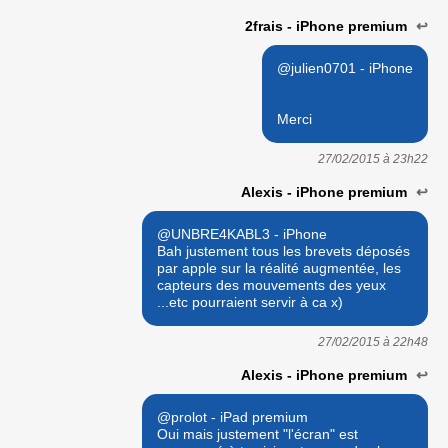
2frais - iPhone premium
↩
@julien0701 - iPhone
Merci
27/02/2015 à
23h22
Alexis - iPhone premium
↩
@UNBRE4KABL3 - iPhone
Bah justement tous les brevets déposés
par apple sur la réalité augmentée, les
capteurs des mouvements des yeux
...etc pourraient servir à ca x)
27/02/2015 à
22h48
Alexis - iPhone premium
↩
@prolot - iPad premium
Oui mais justement "l'écran" est