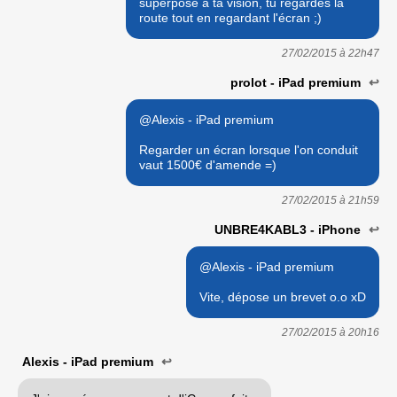
superposé à ta vision, tu regardes la
route tout en regardant l'écran ;)
27/02/2015 à
22h47
prolot - iPad premium
↩
@Alexis - iPad premium
Regarder un écran lorsque l'on conduit
vaut 1500€ d'amende =)
27/02/2015 à
21h59
UNBRE4KABL3 - iPhone
↩
@Alexis - iPad premium
Vite, dépose un brevet o.o xD
27/02/2015 à
20h16
Alexis - iPad premium
↩