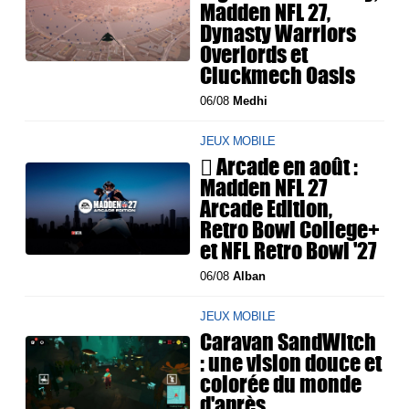
Madden NFL 27,
Dynasty Warriors
Overlords et
Cluckmech Oasis
06/08
Medhi
JEUX MOBILE
 Arcade en août :
Madden NFL 27
Arcade Edition,
Retro Bowl College+
et NFL Retro Bowl '27
06/08
Alban
JEUX MOBILE
Caravan SandWitch
: une vision douce et
colorée du monde
d'après