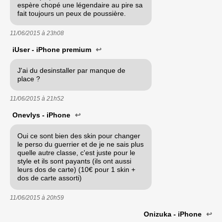
espère chopé une légendaire au pire sa
fait toujours un peux de poussière.
11/06/2015 à
23h08
iUser - iPhone premium
↩
J'ai du desinstaller par manque de
place ?
11/06/2015 à
21h52
Onevlys - iPhone
↩
Oui ce sont bien des skin pour changer
le perso du guerrier et de je ne sais plus
quelle autre classe, c'est juste pour le
style et ils sont payants (ils ont aussi
leurs dos de carte) (10€ pour 1 skin +
dos de carte assorti)
11/06/2015 à
20h59
Onizuka - iPhone
↩