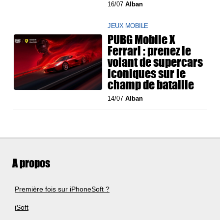
16/07
Alban
JEUX MOBILE
PUBG Mobile X
Ferrari : prenez le
volant de supercars
iconiques sur le
champ de bataille
14/07
Alban
A propos
Première fois sur iPhoneSoft ?
iSoft