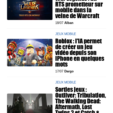
RTS prometteur sur
mobile dans la
veine de Warcraft
18/07
Alban
JEUX MOBILE
Roblox : l'IA permet
de créer un jeu
vidéo depuis son
iPhone en quelques
mots
17/07
Dargo
JEUX MOBILE
Sorties jeux :
Outliver: Tribulation,
The Walking Dead:
Aftermath, Lost
Twins 2 et Catch &