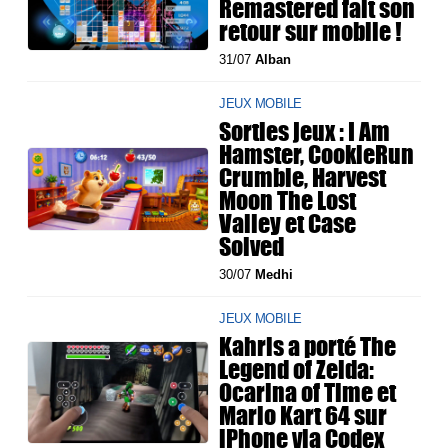
Remastered fait son
retour sur mobile !
31/07
Alban
JEUX MOBILE
Sorties jeux : I Am
Hamster, CookieRun
Crumble, Harvest
Moon The Lost
Valley et Case
Solved
30/07
Medhi
JEUX MOBILE
Kahris a porté The
Legend of Zelda:
Ocarina of Time et
Mario Kart 64 sur
iPhone via Codex