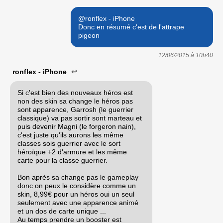
@ronflex - iPhone
Donc en résumé c'est de l'attrape
pigeon
12/06/2015 à
10h40
ronflex - iPhone
↩
Si c'est bien des nouveaux héros est
non des skin sa change le héros pas
sont apparence, Garrosh (le guerrier
classique) va pas sortir sont marteau et
puis devenir Magni (le forgeron nain),
c'est juste qu'ils aurons les même
classes sois guerrier avec le sort
héroïque +2 d'armure et les même
carte pour la classe guerrier.
Bon après sa change pas le gameplay
donc on peux le considère comme un
skin, 8,99€ pour un héros oui un seul
seulement avec une apparence animé
et un dos de carte unique ...
Au temps prendre un booster est