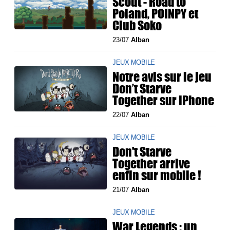
Scout - Road to
Poland, POINPY et
Club Soko
23/07
Alban
JEUX MOBILE
Notre avis sur le jeu
Don’t Starve
Together sur iPhone
22/07
Alban
JEUX MOBILE
Don't Starve
Together arrive
enfin sur mobile !
21/07
Alban
JEUX MOBILE
War Legends : un