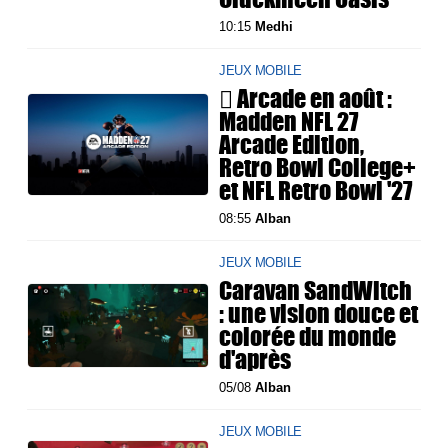
10:15
Medhi
JEUX MOBILE
 Arcade en août :
Madden NFL 27
Arcade Edition,
Retro Bowl College+
et NFL Retro Bowl '27
08:55
Alban
JEUX MOBILE
Caravan SandWitch
: une vision douce et
colorée du monde
d'après
05/08
Alban
JEUX MOBILE