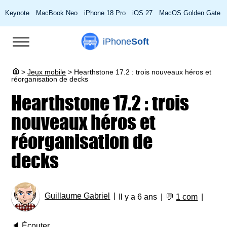
Keynote
MacBook Neo
iPhone 18 Pro
iOS 27
MacOS Golden Gate
iPhone
Soft
>
Jeux mobile
>
Hearthstone 17.2 : trois nouveaux héros et
réorganisation de decks
Hearthstone 17.2 : trois
nouveaux héros et
réorganisation de
decks
Guillaume Gabriel
Il y a 6 ans
💬
1 com
🔈
Écouter