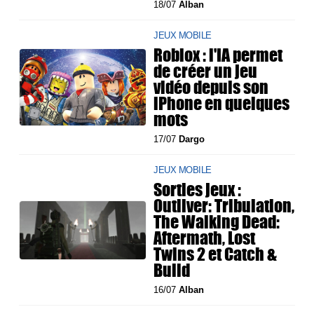
18/07
Alban
JEUX MOBILE
Roblox : l'IA permet
de créer un jeu
vidéo depuis son
iPhone en quelques
mots
17/07
Dargo
JEUX MOBILE
Sorties jeux :
Outliver: Tribulation,
The Walking Dead:
Aftermath, Lost
Twins 2 et Catch &
Build
16/07
Alban