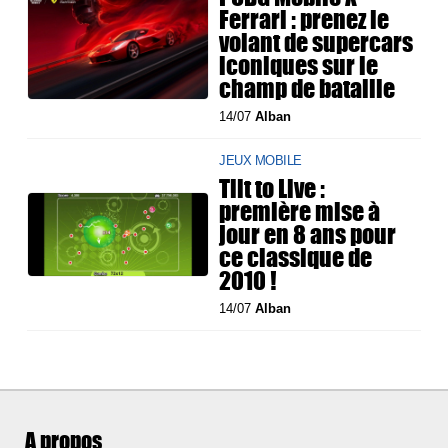
Ferrari : prenez le
volant de supercars
iconiques sur le
champ de bataille
14/07
Alban
JEUX MOBILE
Tilt to Live :
première mise à
jour en 8 ans pour
ce classique de
2010 !
14/07
Alban
A propos