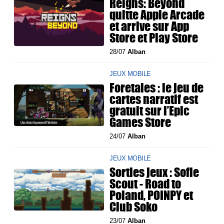
Reigns: Beyond
quitte Apple Arcade
et arrive sur App
Store et Play Store
28/07
Alban
JEUX MOBILE
Foretales : le jeu de
cartes narratif est
gratuit sur l’Epic
Games Store
24/07
Alban
JEUX MOBILE
Sorties jeux : Sofie
Scout - Road to
Poland, POINPY et
Club Soko
23/07
Alban