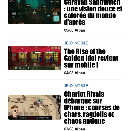
Caravan SandWitch
: une vision douce et
colorée du monde
d'après
05/08
Alban
JEUX MOBILE
The Rise of the
Golden Idol revient
sur mobile !
04/08
Alban
JEUX MOBILE
Chariot Rivals
débarque sur
iPhone : courses de
chars, ragdolls et
chaos antique
03/08
Alban