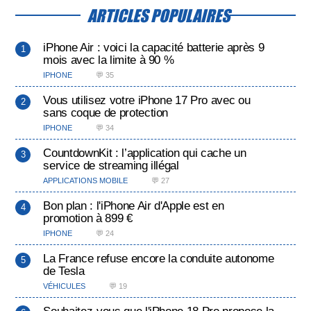
ARTICLES POPULAIRES
iPhone Air : voici la capacité batterie après 9
mois avec la limite à 90 %
IPHONE
💬 35
Vous utilisez votre iPhone 17 Pro avec ou
sans coque de protection
IPHONE
💬 34
CountdownKit : l’application qui cache un
service de streaming illégal
APPLICATIONS MOBILE
💬 27
Bon plan : l'iPhone Air d'Apple est en
promotion à 899 €
IPHONE
💬 24
La France refuse encore la conduite autonome
de Tesla
VÉHICULES
💬 19
Souhaitez-vous que l'iPhone 18 Pro propose la