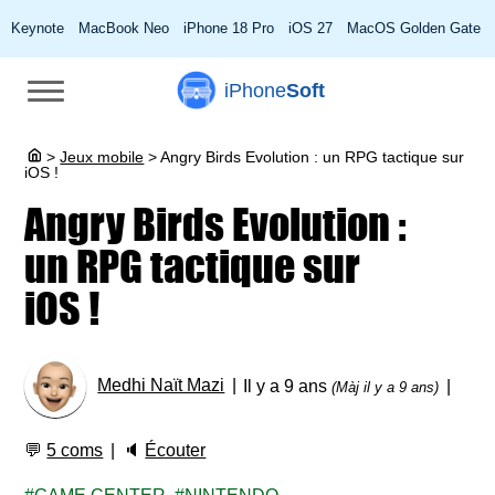
Keynote
MacBook Neo
iPhone 18 Pro
iOS 27
MacOS Golden Gate
iPhone
Soft
>
Jeux mobile
>
Angry Birds Evolution : un RPG tactique sur
iOS !
Angry Birds Evolution :
un RPG tactique sur
iOS !
Medhi Naït Mazi
Il y a 9 ans
(Màj il y a 9 ans)
💬
5 coms
🔈
Écouter