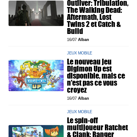
Outliver: Tribulation,
The Walking Dead:
Aftermath, Lost
Twins 2 et Catch &
Build
16/07
Alban
JEUX MOBILE
Le nouveau jeu
Digimon Up est
disponible, mais ce
n'est pas ce vous
croyez
16/07
Alban
JEUX MOBILE
Le spin-off
multijoueur Ratchet
& Clank: Ranger