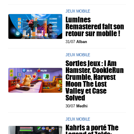
JEUX MOBILE
Lumines
Remastered fait son
retour sur mobile !
31/07
Alban
JEUX MOBILE
Sorties jeux : I Am
Hamster, CookieRun
Crumble, Harvest
Moon The Lost
Valley et Case
Solved
30/07
Medhi
JEUX MOBILE
Kahris a porté The