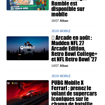
Rumble est
disponible sur
mobile
16/07
Alban
JEUX MOBILE
 Arcade en août :
Madden NFL 27
Arcade Edition,
Retro Bowl College+
et NFL Retro Bowl '27
14/07
Alban
JEUX MOBILE
PUBG Mobile X
Ferrari : prenez le
volant de supercars
iconiques sur le
champ de bataille