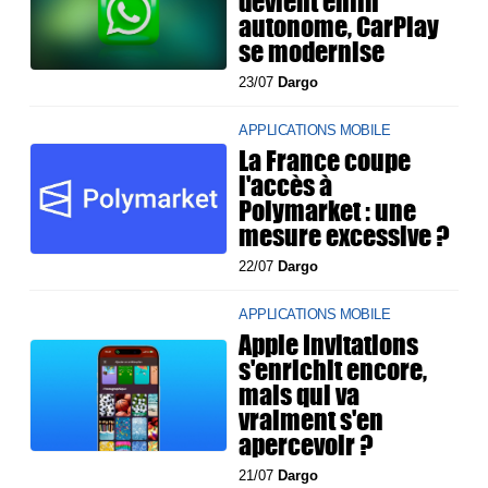
devient enfin
autonome, CarPlay
se modernise
23/07
Dargo
APPLICATIONS MOBILE
La France coupe
l'accès à
Polymarket : une
mesure excessive ?
22/07
Dargo
APPLICATIONS MOBILE
Apple Invitations
s'enrichit encore,
mais qui va
vraiment s'en
apercevoir ?
21/07
Dargo