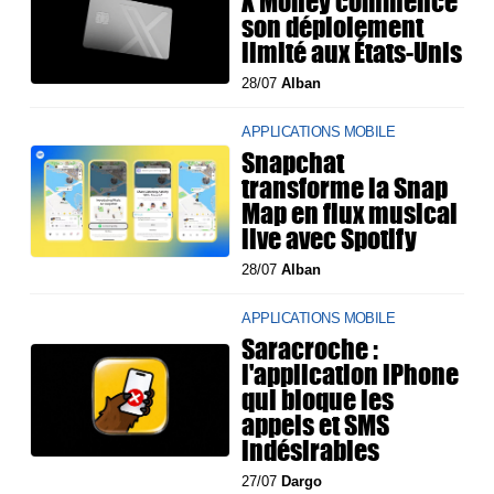
X Money commence
son déploiement
limité aux États-Unis
28/07
Alban
APPLICATIONS MOBILE
Snapchat
transforme la Snap
Map en flux musical
live avec Spotify
28/07
Alban
APPLICATIONS MOBILE
Saracroche :
l'application iPhone
qui bloque les
appels et SMS
indésirables
27/07
Dargo