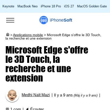
Keynote
MacBook Neo
iPhone 18 Pro
iOS 27
MacOS Golden Gate
iPhone
Soft
>
Applications mobile
>
Microsoft Edge s'offre le 3D Touch,
la recherche et une extension
Microsoft Edge s'offre
le 3D Touch, la
recherche et une
extension
Medhi Naït Mazi
Il y a 9 ans
(Màj il y a 9 ans)
💬
1 com
🔈
Écouter