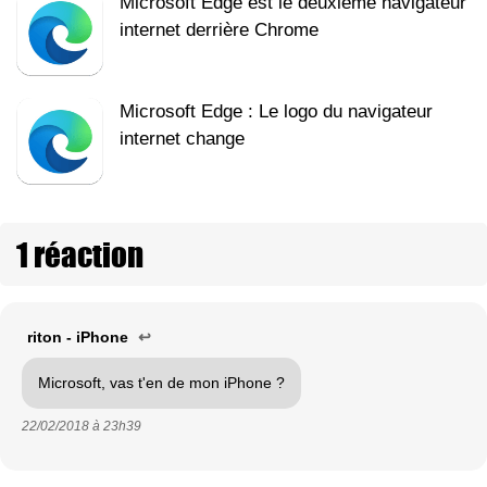
Microsoft Edge est le deuxième navigateur
internet derrière Chrome
Microsoft Edge : Le logo du navigateur
internet change
1 réaction
riton - iPhone
↩
Microsoft, vas t'en de mon iPhone ?
22/02/2018 à
23h39