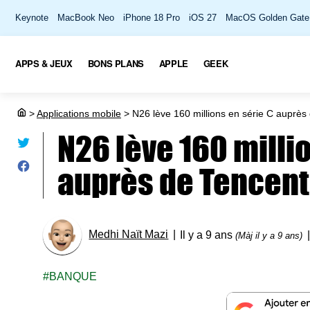
Keynote
MacBook Neo
iPhone 18 Pro
iOS 27
MacOS Golden Gate
APPS & JEUX
BONS PLANS
APPLE
GEEK
>
Applications mobile
>
N26 lève 160 millions en série C auprès 
N26 lève 160 milli
auprès de Tencent 
Medhi Naït Mazi
Il y a 9 ans
(Màj il y a 9 ans)
BANQUE