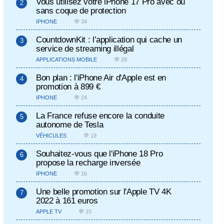
Vous utilisez votre iPhone 17 Pro avec ou
sans coque de protection
IPHONE
💬 34
CountdownKit : l’application qui cache un
service de streaming illégal
APPLICATIONS MOBILE
💬 28
Bon plan : l'iPhone Air d'Apple est en
promotion à 899 €
IPHONE
💬 24
La France refuse encore la conduite
autonome de Tesla
VÉHICULES
💬 19
Souhaitez-vous que l'iPhone 18 Pro
propose la recharge inversée
IPHONE
💬 16
Une belle promotion sur l'Apple TV 4K
2022 à 161 euros
APPLE TV
💬 15