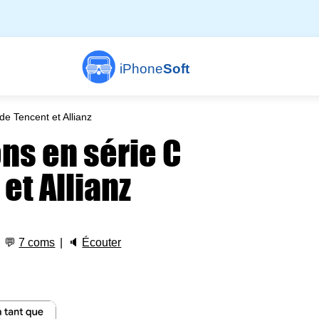
iPhone
Soft
de Tencent et Allianz
ons en série C
et Allianz
💬
7 coms
🔈
Écouter